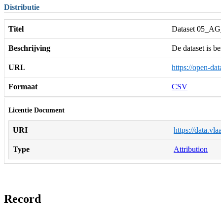
Distributie
Titel
Dataset 05
Beschrijving
De dataset is b
URL
https://open
Formaat
CSV
Licentie Document
URI
https://data.vl
Type
Attribution
Record