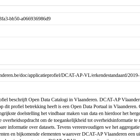
-3fa3-bb50-a066936986d9
laanderen.be/doc/applicatieprofiel/DCAT-AP-VL/erkendestandaard/2019
profiel beschrijft Open Data Catalogi in Vlaanderen. DCAT-AP Vlaand
op dit profiel betrekking heeft is een Open Data Portaal in Vlaanderen
ngrijkste doelstelling het vindbaar maken van data en hierdoor het herg
de overheidsopdracht om de toegankelijkheid tot overheidsinformatie te r
are informatie over datasets. Tevens vereenvoudigen we het aggregati
menten en bijkomende elementen waarover DCAT-AP Vlaanderen een uit