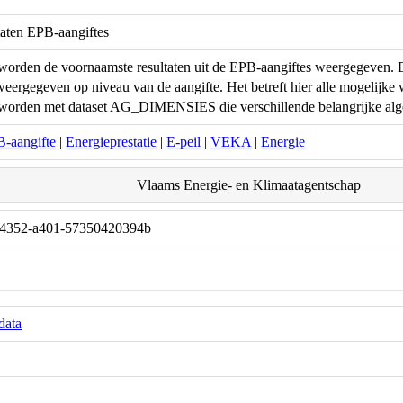
taten EPB-aangiftes
 worden de voornaamste resultaten uit de EPB-aangiftes weergegeven. Di
eergegeven op niveau van de aangifte. Het betreft hier alle mogelijk
worden met dataset AG_DIMENSIES die verschillende belangrijke alge
-aangifte
|
Energieprestatie
|
E-peil
|
VEKA
|
Energie
Vlaams Energie- en Klimaatagentschap
-4352-a401-57350420394b
data