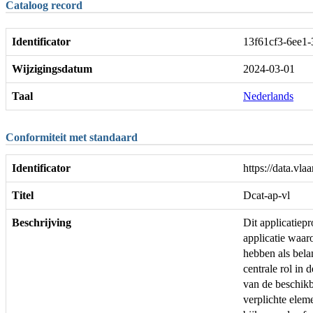
Cataloog record
Identificator
13f61cf3-6ee1
Wijzigingsdatum
2024-03-01
Taal
Nederlands
Conformiteit met standaard
Identificator
https://data.v
Titel
Dcat-ap-vl
Beschrijving
Dit applicatie
applicatie waar
hebben als bela
centrale rol in 
van de beschikb
verplichte ele