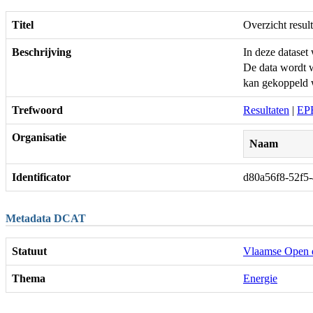
Titel
Overzicht resul
Beschrijving
In deze dataset
De data wordt w
kan gekoppeld 
Trefwoord
Resultaten
|
EPB
Organisatie
Naam
Identificator
d80a56f8-52f5
Metadata DCAT
Statuut
Vlaamse Open 
Thema
Energie