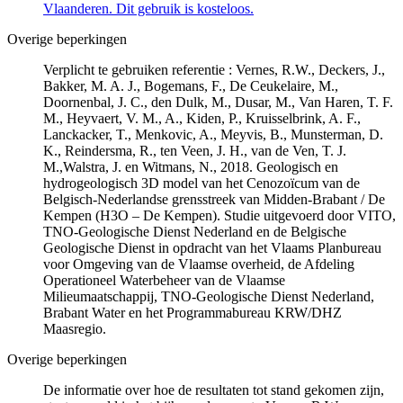
Vlaanderen. Dit gebruik is kosteloos.
Overige beperkingen
Verplicht te gebruiken referentie : Vernes, R.W., Deckers, J.,
Bakker, M. A. J., Bogemans, F., De Ceukelaire, M.,
Doornenbal, J. C., den Dulk, M., Dusar, M., Van Haren, T. F.
M., Heyvaert, V. M., A., Kiden, P., Kruisselbrink, A. F.,
Lanckacker, T., Menkovic, A., Meyvis, B., Munsterman, D.
K., Reindersma, R., ten Veen, J. H., van de Ven, T. J.
M.,Walstra, J. en Witmans, N., 2018. Geologisch en
hydrogeologisch 3D model van het Cenozoïcum van de
Belgisch-Nederlandse grensstreek van Midden-Brabant / De
Kempen (H3O – De Kempen). Studie uitgevoerd door VITO,
TNO-Geologische Dienst Nederland en de Belgische
Geologische Dienst in opdracht van het Vlaams Planbureau
voor Omgeving van de Vlaamse overheid, de Afdeling
Operationeel Waterbeheer van de Vlaamse
Milieumaatschappij, TNO-Geologische Dienst Nederland,
Brabant Water en het Programmabureau KRW/DHZ
Maasregio.
Overige beperkingen
De informatie over hoe de resultaten tot stand gekomen zijn,