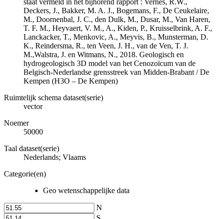
staat vermeld in het bijhorend rapport : Vernes, R.W.,
Deckers, J., Bakker, M. A. J., Bogemans, F., De Ceukelaire,
M., Doornenbal, J. C., den Dulk, M., Dusar, M., Van Haren,
T. F. M., Heyvaert, V. M., A., Kiden, P., Kruisselbrink, A. F.,
Lanckacker, T., Menkovic, A., Meyvis, B., Munsterman, D.
K., Reindersma, R., ten Veen, J. H., van de Ven, T. J.
M.,Walstra, J. en Witmans, N., 2018. Geologisch en
hydrogeologisch 3D model van het Cenozoïcum van de
Belgisch-Nederlandse grensstreek van Midden-Brabant / De
Kempen (H3O – De Kempen)
Ruimtelijk schema dataset(serie)
vector
Noemer
50000
Taal dataset(serie)
Nederlands; Vlaams
Categorie(en)
Geo wetenschappelijke data
N
S