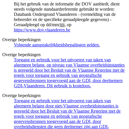
Bij het gebruik van de informatie die DOV aanbiedt, dient
steeds volgende standaardreferentie gebruikt te worden:
Databank Ondergrond Vlaanderen - (vermelding van de
beheerder en de specifieke geraadpleegde gegevens) -
Geraadpleegd op dd/mm/jjjj, op
https://www.dov.vlaanderen.be
Overige beperkingen
Volgende aansprakelijkheidsbepalingen gelden.
Overige beperkingen
Toegang en gebruik voor het uitvoeren van taken van
algemeen belang, op niveau van Vlaamse overheidsinstanties
is geregeld door het Besluit van de Vlaamse Regering met de
regels voor toegang en gebruik van geografische
gegevensbronnen toegevoegd aan de GDI, door deelnemers
GDI-Vlaanderen. Dit gebruik is kosteloos.
Overige beperkingen
Toegang en gebruik voor het uitvoeren van taken van
algemeen belang door niet-Vlaamse overheidsinstanties is
geregeld door het Besluit van de Vlaamse Regering met de
regels voor toegang en gebruik van geografische
gegevensbronnen toegevoegd aan de GDI, door
overheidsdiensten die geen deelnemer zijn aan GDI-