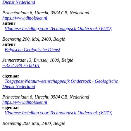
Dienst Nederland
Princetonlaan 6
,
Utrecht
,
3584 CB
,
Nederland
https://www.dinoloket.nl
auteur
Vlaamse Instelling voor Technologisch Onderzoek (VITO)
Boeretang 200
,
Mol
,
2400
,
België
auteur
Belgische Geologische Dienst
Jennerstraat 13
,
Brussel
,
1000
,
België
+32 2 788 76 00-01
eigenaar
Toegepast-Natuurwetenschappelijk Onderzoek - Geologische
Dienst Nederland
Princetonlaan 6
,
Utrecht
,
3584 CB
,
Nederland
https://www.dinoloket.nl
eigenaar
Vlaamse Instelling voor Technologisch Onderzoek (VITO)
Boeretang 200
,
Mol
,
2400
,
België