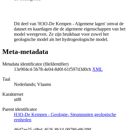
Dit deel van 'H3O-De Kempen - Algemene lagen' omvat de
dataset en kaartlagen die de algemene eigenschappen van het
model weergeven. Ze zijn bruikbaar voor zowel het
geologische model als het hydrogeologische model.
Meta-metadata
Metadata identificator (fileIdentifier)
13e904c4-5b78-4e04-8d0f-61f597d3d0cb
XML
Taal
Nederlands; Vlaams
Karakterset
utf8
Parent identificator
H3O-De Kempen - Geologie- Steunpunten geologische
eenheden
d6d7ae25-c9bd-4626-8b34-09786a9b2f8f