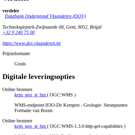
verdeler
Databank Ondergrond Vlaanderen (DOV)
Technologiepark-Zwijnaarde 68
,
Gent
,
9052
,
België
+32 9 240 75 00
https://www.dov.vlaanderen.be
Prijsinformatie
Gratis
Digitale leveringsopties
Online bronnen
kem_geo_st_bm
(
OGC:WMS
)
WMS-endpoint H3O-De Kempen - Geologie- Steunpunten
Formatie van Boom
Online bronnen
kem_geo_st_bm
(
OGC:WMS-1.3.0-http-get-capabilities
)