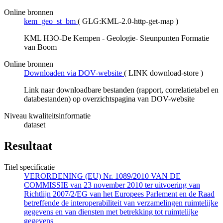
Online bronnen
kem_geo_st_bm
(
GLG:KML-2.0-http-get-map
)
KML H3O-De Kempen - Geologie- Steunpunten Formatie
van Boom
Online bronnen
Downloaden via DOV-website
(
LINK download-store
)
Link naar downloadbare bestanden (rapport, correlatietabel en
databestanden) op overzichtspagina van DOV-website
Niveau kwaliteitsinformatie
dataset
Resultaat
Titel specificatie
VERORDENING (EU) Nr. 1089/2010 VAN DE
COMMISSIE van 23 november 2010 ter uitvoering van
Richtlijn 2007/2/EG van het Europees Parlement en de Raad
betreffende de interoperabiliteit van verzamelingen ruimtelijke
gegevens en van diensten met betrekking tot ruimtelijke
gegevens