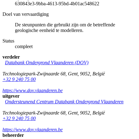
630843e3-9bba-4613-95bd-4b01ac548622
Doel van vervaardiging
De steunpunten die gebruikt zijn om de betreffende
geologische eenheid te modelleren.
Status
compleet
verdeler
Databank Ondergrond Vlaanderen (DOV)
Technologiepark-Zwijnaarde 68
,
Gent
,
9052
,
België
+32 9 240 75 00
https://www.dov.vlaanderen.be
uitgever
Ondersteunend Centrum Databank Ondergrond Vlaanderen
Technologiepark-Zwijnaarde 68
,
Gent
,
9052
,
België
+32 9 240 75 00
https://www.dov.vlaanderen.be
beheerder