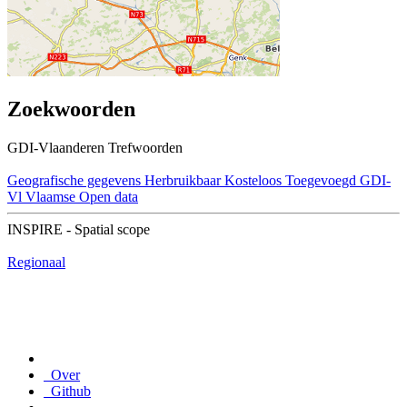
Zoekwoorden
GDI-Vlaanderen Trefwoorden
Geografische gegevens
Herbruikbaar
Kosteloos
Toegevoegd GDI-
Vl
Vlaamse Open data
INSPIRE - Spatial scope
Regionaal
Over
Github