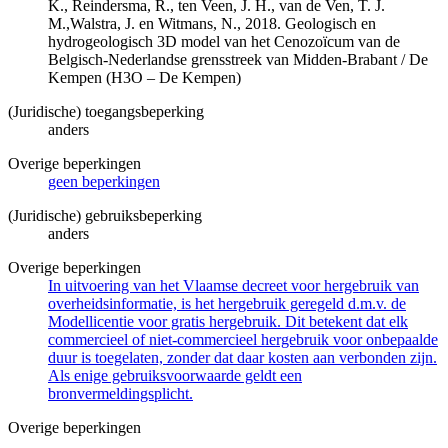
K., Reindersma, R., ten Veen, J. H., van de Ven, T. J.
M.,Walstra, J. en Witmans, N., 2018. Geologisch en
hydrogeologisch 3D model van het Cenozoïcum van de
Belgisch-Nederlandse grensstreek van Midden-Brabant / De
Kempen (H3O – De Kempen)
(Juridische) toegangsbeperking
anders
Overige beperkingen
geen beperkingen
(Juridische) gebruiksbeperking
anders
Overige beperkingen
In uitvoering van het Vlaamse decreet voor hergebruik van
overheidsinformatie, is het hergebruik geregeld d.m.v. de
Modellicentie voor gratis hergebruik. Dit betekent dat elk
commercieel of niet-commercieel hergebruik voor onbepaalde
duur is toegelaten, zonder dat daar kosten aan verbonden zijn.
Als enige gebruiksvoorwaarde geldt een
bronvermeldingsplicht.
Overige beperkingen