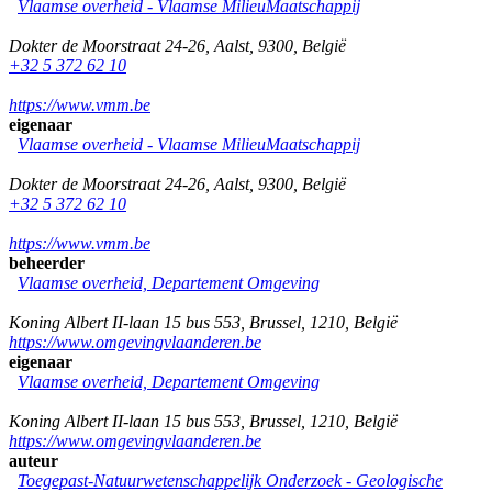
Vlaamse overheid - Vlaamse MilieuMaatschappij
Dokter de Moorstraat 24-26
,
Aalst
,
9300
,
België
+32 5 372 62 10
https://www.vmm.be
eigenaar
Vlaamse overheid - Vlaamse MilieuMaatschappij
Dokter de Moorstraat 24-26
,
Aalst
,
9300
,
België
+32 5 372 62 10
https://www.vmm.be
beheerder
Vlaamse overheid, Departement Omgeving
Koning Albert II-laan 15 bus 553
,
Brussel
,
1210
,
België
https://www.omgevingvlaanderen.be
eigenaar
Vlaamse overheid, Departement Omgeving
Koning Albert II-laan 15 bus 553
,
Brussel
,
1210
,
België
https://www.omgevingvlaanderen.be
auteur
Toegepast-Natuurwetenschappelijk Onderzoek - Geologische