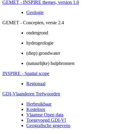
GEMET - INSPIRE themes, version 1.0
Geologie
GEMET - Concepten, versie 2.4
ondergrond
hydrogeologie
(diep) grondwater
(natuurlijke) hulpbronnen
INSPIRE - Spatial scope
Regionaal
GDI-Vlaanderen Trefwoorden
Herbruikbaar
Kosteloos
Vlaamse Open data
Toegevoegd GDI-Vl
Geografische gegevens