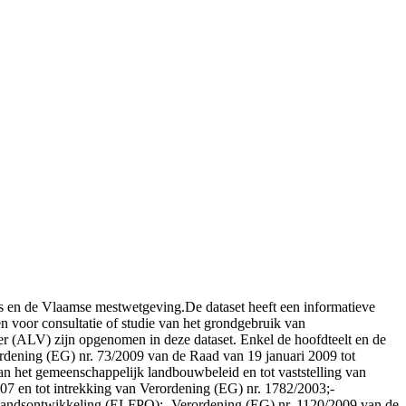
ies en de Vlaamse mestwetgeving.De dataset heeft een informatieve
n voor consultatie of studie van het grondgebruik van
er (ALV) zijn opgenomen in deze dataset. Enkel de hoofdteelt en de
ordening (EG) nr. 73/2009 van de Raad van 19 januari 2009 tot
an het gemeenschappelijk landbouwbeleid en tot vaststelling van
07 en tot intrekking van Verordening (EG) nr. 1782/2003;-
elandsontwikkeling (ELFPO);- Verordening (EG) nr. 1120/2009 van de