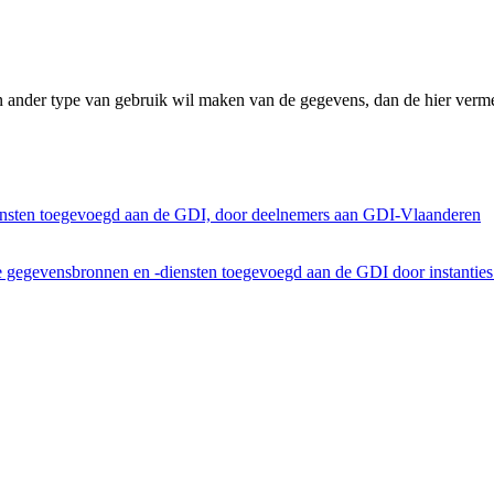
n ander type van gebruik wil maken van de gegevens, dan de hier verme
ensten toegevoegd aan de GDI, door deelnemers aan GDI-Vlaanderen
he gegevensbronnen en -diensten toegevoegd aan de GDI door instantie