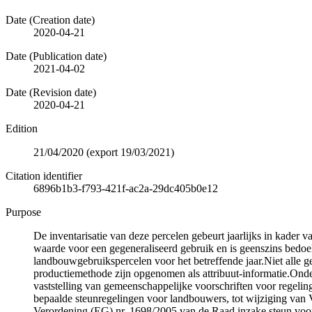
Date (Creation date)
2020-04-21
Date (Publication date)
2021-04-02
Date (Revision date)
2020-04-21
Edition
21/04/2020 (export 19/03/2021)
Citation identifier
6896b1b3-f793-421f-ac2a-29dc405b0e12
Purpose
De inventarisatie van deze percelen gebeurt jaarlijks in kader
waarde voor een gegeneraliseerd gebruik en is geenszins bedoel
landbouwgebruikspercelen voor het betreffende jaar.Niet alle 
productiemethode zijn opgenomen als attribuut-informatie.Onde
vaststelling van gemeenschappelijke voorschriften voor regelin
bepaalde steunregelingen voor landbouwers, tot wijziging van 
Verordening (EG) nr. 1698/2005 van de Raad inzake steun voo