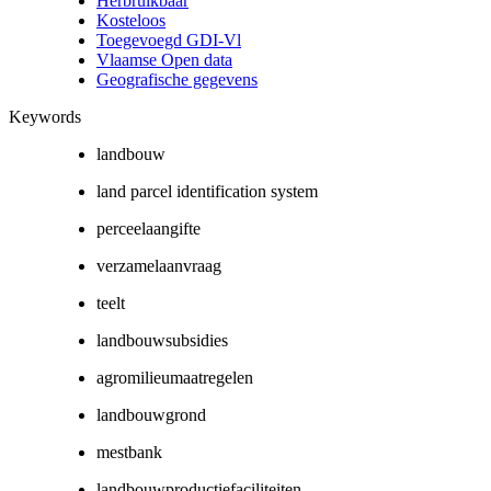
Herbruikbaar
Kosteloos
Toegevoegd GDI-Vl
Vlaamse Open data
Geografische gegevens
Keywords
landbouw
land parcel identification system
perceelaangifte
verzamelaanvraag
teelt
landbouwsubsidies
agromilieumaatregelen
landbouwgrond
mestbank
landbouwproductiefaciliteiten