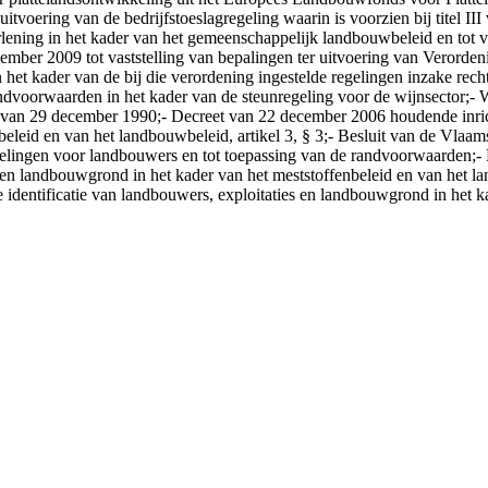
oering van de bedrijfstoeslagregeling waarin is voorzien bij titel III
rlening in het kader van het gemeenschappelijk landbouwbeleid en tot v
ber 2009 tot vaststelling van bepalingen ter uitvoering van Verorden
 het kader van de bij die verordening ingestelde regelingen inzake rec
ndvoorwaarden in het kader van de steunregeling voor de wijnsector;- 
 wet van 29 december 1990;- Decreet van 22 december 2006 houdende inri
eleid en van het landbouwbeleid, artikel 3, § 3;- Besluit van de Vlaams
nregelingen voor landbouwers en tot toepassing van de randvoorwaarden
s en landbouwgrond in het kader van het meststoffenbeleid en van het 
identificatie van landbouwers, exploitaties en landbouwgrond in het ka