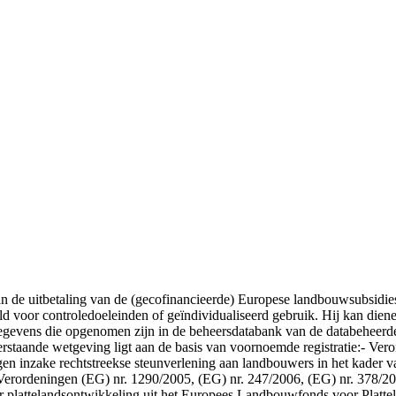
 van de uitbetaling van de (gecofinancieerde) Europese landbouwsubsid
d voor controledoeleinden of geïndividualiseerd gebruik. Hij kan diene
gegevens die opgenomen zijn in de beheersdatabank van de databeheerd
rstaande wetgeving ligt aan de basis van voornoemde registratie:- Ver
gen inzake rechtstreekse steunverlening aan landbouwers in het kader v
Verordeningen (EG) nr. 1290/2005, (EG) nr. 247/2006, (EG) nr. 378/20
r plattelandsontwikkeling uit het Europees Landbouwfonds voor Platt