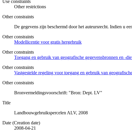
Use constraints
Other restrictions
Other constraints
De gegevens zijn beschermd door het auteursrecht. Indien u ee
Other constraints
Modellicentie voor gratis hergebruik
Other constraints
Toegang en gebruik van geografische gegevensbronnen en -di
Other constraints
Vastgestelde regeling voor toegang en gebruik van geografisc
Other constraints
Bronvermeldingsvoorschrift: "Bron: Dept. LV"
Title
Landbouwgebruikspercelen ALV, 2008
Date (Creation date)
2008-04-21