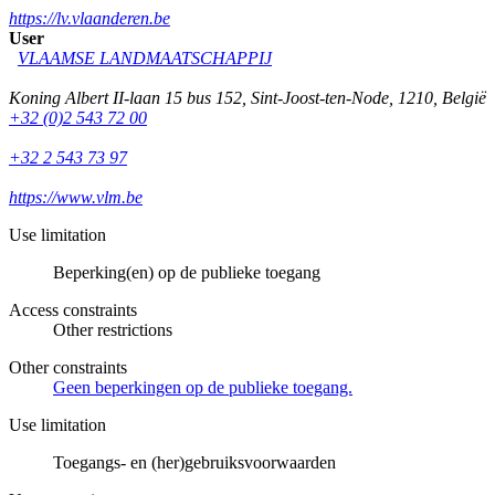
https://lv.vlaanderen.be
User
VLAAMSE LANDMAATSCHAPPIJ
Koning Albert II-laan 15 bus 152
,
Sint-Joost-ten-Node
,
1210
,
België
+32 (0)2 543 72 00
+32 2 543 73 97
https://www.vlm.be
Use limitation
Beperking(en) op de publieke toegang
Access constraints
Other restrictions
Other constraints
Geen beperkingen op de publieke toegang.
Use limitation
Toegangs- en (her)gebruiksvoorwaarden