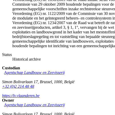
Commissie van 29 oktober 2009 houdende bepalingen voor de uitv
gemeenschappelijke voorschriften inzake rechtstreekse steunve
Verordening (EG) nr. 1122/2009 van de Commissie van 30 novem
de modulatie en het geïntegreerd beheers- en controlesysteem in
Verordening (EG) nr. 1234/2007 van de Raad wat betreft de ra
en zeevisserijproducten, artikel 3, § 1, 1°, vervangen bij de
exploitaties en landbouwgrond in het kader van het meststoffenb
bedrijfstoeslagregeling en tot vaststelling van bepaalde steu
gemeenschappelijke identificatie van landbouwers, exploitatie
houdende bepalingen tot inrichting van een gemeenschappelijke 
Status
Historical archive
Custodian
Agentschap Landbouw en Zeevisserij
Simon Bolivarlaan 17
,
Brussel
,
1000
,
België
+32 (0)2 214 48 48
https://lv.vlaanderen.be
Owner
Agentschap Landbouw en Zeevisserij
Simon Bolivarlaan 17
,
Brussel
,
1000
,
België