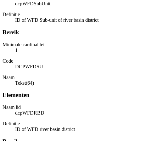
dcpWFDSubUnit
Definitie
ID of WFD Sub-unit of river basin district
Bereik
Minimale cardinaliteit
1
Code
DCPWFDSU
Naam
Tekst(64)
Elementen
Naam lid
dcpWFDRBD
Definitie
ID of WFD river basin district