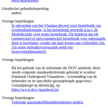
geen beperkingen
(Juridische) gebruiksbeperking
anders
Overige beperkingen
In uitvoering van het Vlaamse decreet voor hergebruik van
overheidsinformatie, is het hergebruik geregeld d.m.v. de
Modellicentie voor gratis hergebruik. Dit betekent dat elk
commercieel of niet-commercieel hergebruik voor onbepaalde
duur is toegelaten, zonder dat daar kosten aan verbonden zijn.
Als enige gebruiksvoorwaarde geldt een
bronvermeldingsplicht.
Overige beperkingen
Bij het gebruik van de informatie die DOV aanbiedt, dient
steeds volgende standaardreferentie gebruikt te worden:
Databank Ondergrond Vlaanderen - (vermelding van de
beheerder en de specifieke geraadpleegde gegevens) -
Geraadpleegd op dd/mm/jjjj, op
https://www.dov.vlaanderen.be
Overige beperkingen
Volgende aansprakelijkheidsbepalingen gelden.