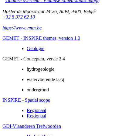
Vlaamse overheid - Vlaamse MilieuMaatschappij
Dokter de Moorstraat 24-26
,
Aalst
,
9300
,
België
+32 5 372 62 10
https://www.vmm.be
GEMET - INSPIRE themes, version 1.0
Geologie
GEMET - Concepten, versie 2.4
hydrogeologie
watervoerende laag
ondergrond
INSPIRE - Spatial scope
Regionaal
Regionaal
GDI-Vlaanderen Trefwoorden