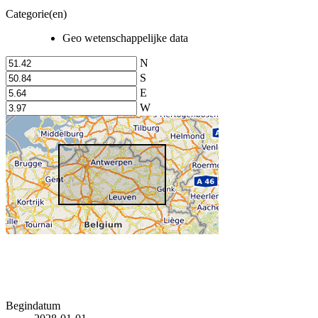
Categorie(en)
Geo wetenschappelijke data
N
S
E
W
Begindatum