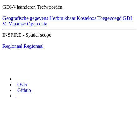
GDI-Vlaanderen Trefwoorden
Geografische gegevens
Herbruikbaar
Kosteloos
Toegevoegd GDI-
Vl
Vlaamse Open data
INSPIRE - Spatial scope
Regionaal
Regionaal
Over
Github