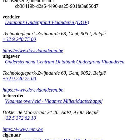
Dataset(serie) identificator
cb38419b-d2a6-4490-aa25-901fa3a850d7
verdeler
Databank Ondergrond Vlaanderen (DOV)
Technologiepark-Zwijnaarde 68
,
Gent
,
9052
,
België
+32 9 240 75 00
https://www.dov.vlaanderen.be
uitgever
Ondersteunend Centrum Databank Ondergrond Vlaanderen
Technologiepark-Zwijnaarde 68
,
Gent
,
9052
,
België
+32 9 240 75 00
https://www.dov.vlaanderen.be
beheerder
Vlaamse overheid - Vlaamse MilieuMaatschappij
Dokter de Moorstraat 24-26
,
Aalst
,
9300
,
België
+32 5 372 62 10
https://www.vmm.be
eigenaar