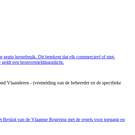
 gratis hergebruik. Dit betekent dat elk commercieel of niet-
 geldt een bronvermeldingsplicht.
ond Vlaanderen - (vermelding van de beheerder en de specifieke
et Besluit van de Vlaamse Regering met de regels voor toegang en