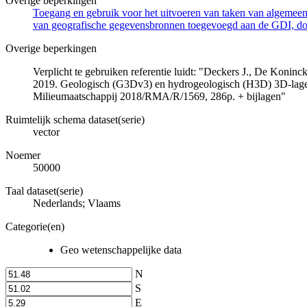
Overige beperkingen
Toegang en gebruik voor het uitvoeren van taken van algemeen 
van geografische gegevensbronnen toegevoegd aan de GDI, door
Overige beperkingen
Verplicht te gebruiken referentie luidt: "Deckers J., De Koni
2019. Geologisch (G3Dv3) en hydrogeologisch (H3D) 3D-lage
Milieumaatschappij 2018/RMA/R/1569, 286p. + bijlagen"
Ruimtelijk schema dataset(serie)
vector
Noemer
50000
Taal dataset(serie)
Nederlands; Vlaams
Categorie(en)
Geo wetenschappelijke data
N
S
E