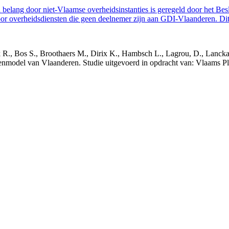
belang door niet-Vlaamse overheidsinstanties is geregeld door het Bes
 overheidsdiensten die geen deelnemer zijn aan GDI-Vlaanderen. Dit 
nck R., Bos S., Broothaers M., Dirix K., Hambsch L., Lagrou, D., Lanck
nmodel van Vlaanderen. Studie uitgevoerd in opdracht van: Vlaams