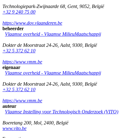
Technologiepark-Zwijnaarde 68
,
Gent
,
9052
,
België
+32 9 240 75 00
https://www.dov.vlaanderen.be
beheerder
Vlaamse overheid - Vlaamse MilieuMaatschappij
Dokter de Moorstraat 24-26
,
Aalst
,
9300
,
België
+32 5 372 62 10
https://www.vmm.be
eigenaar
Vlaamse overheid - Vlaamse MilieuMaatschappij
Dokter de Moorstraat 24-26
,
Aalst
,
9300
,
België
+32 5 372 62 10
https://www.vmm.be
auteur
Vlaamse Instelling voor Technologisch Onderzoek (VITO)
Boeretang 200
,
Mol
,
2400
,
België
www.vito.be