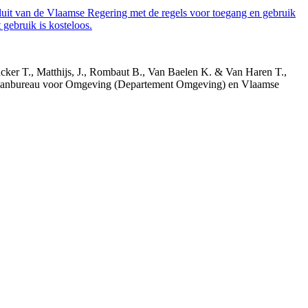
luit van de Vlaamse Regering met de regels voor toegang en gebruik
gebruik is kosteloos.
acker T., Matthijs, J., Rombaut B., Van Baelen K. & Van Haren T.,
 Planbureau voor Omgeving (Departement Omgeving) en Vlaamse