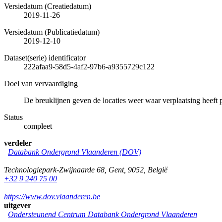
Versiedatum (Creatiedatum)
2019-11-26
Versiedatum (Publicatiedatum)
2019-12-10
Dataset(serie) identificator
222afaa9-58d5-4af2-97b6-a9355729c122
Doel van vervaardiging
De breuklijnen geven de locaties weer waar verplaatsing heeft 
Status
compleet
verdeler
Databank Ondergrond Vlaanderen (DOV)
Technologiepark-Zwijnaarde 68
,
Gent
,
9052
,
België
+32 9 240 75 00
https://www.dov.vlaanderen.be
uitgever
Ondersteunend Centrum Databank Ondergrond Vlaanderen