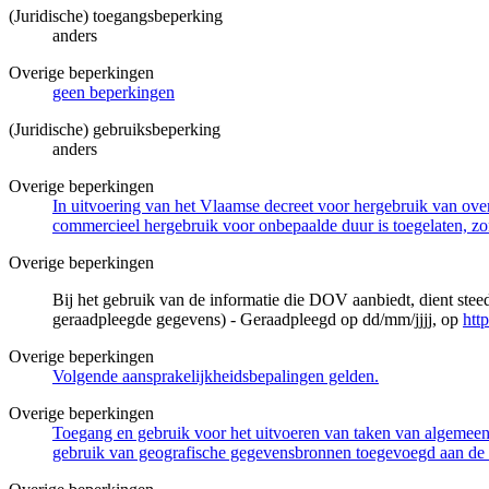
(Juridische) toegangsbeperking
anders
Overige beperkingen
geen beperkingen
(Juridische) gebruiksbeperking
anders
Overige beperkingen
In uitvoering van het Vlaamse decreet voor hergebruik van overh
commercieel hergebruik voor onbepaalde duur is toegelaten, zo
Overige beperkingen
Bij het gebruik van de informatie die DOV aanbiedt, dient ste
geraadpleegde gegevens) - Geraadpleegd op dd/mm/jjjj, op
htt
Overige beperkingen
Volgende aansprakelijkheidsbepalingen gelden.
Overige beperkingen
Toegang en gebruik voor het uitvoeren van taken van algemeen 
gebruik van geografische gegevensbronnen toegevoegd aan de 