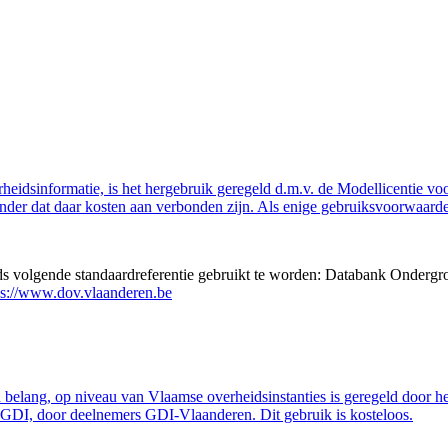
eidsinformatie, is het hergebruik geregeld d.m.v. de Modellicentie voor
nder dat daar kosten aan verbonden zijn. Als enige gebruiksvoorwaarde
eds volgende standaardreferentie gebruikt te worden: Databank Ondergr
ps://www.dov.vlaanderen.be
belang, op niveau van Vlaamse overheidsinstanties is geregeld door h
GDI, door deelnemers GDI-Vlaanderen. Dit gebruik is kosteloos.