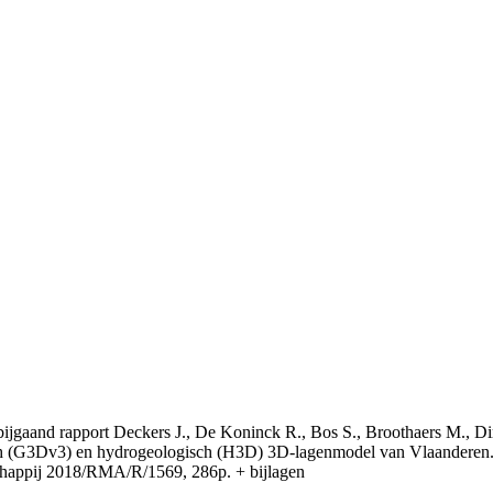
t bijgaand rapport Deckers J., De Koninck R., Bos S., Broothaers M., Di
 (G3Dv3) en hydrogeologisch (H3D) 3D-lagenmodel van Vlaanderen. S
appij 2018/RMA/R/1569, 286p. + bijlagen