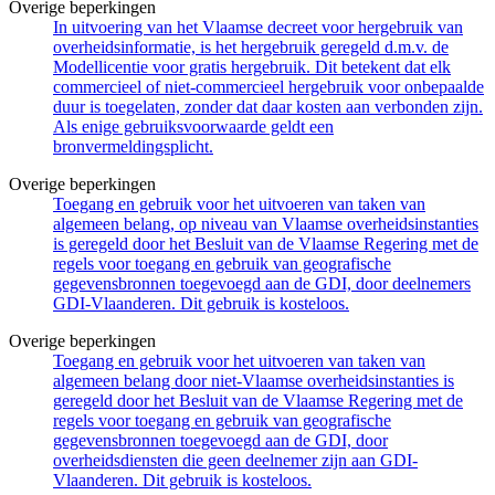
Overige beperkingen
In uitvoering van het Vlaamse decreet voor hergebruik van
overheidsinformatie, is het hergebruik geregeld d.m.v. de
Modellicentie voor gratis hergebruik. Dit betekent dat elk
commercieel of niet-commercieel hergebruik voor onbepaalde
duur is toegelaten, zonder dat daar kosten aan verbonden zijn.
Als enige gebruiksvoorwaarde geldt een
bronvermeldingsplicht.
Overige beperkingen
Toegang en gebruik voor het uitvoeren van taken van
algemeen belang, op niveau van Vlaamse overheidsinstanties
is geregeld door het Besluit van de Vlaamse Regering met de
regels voor toegang en gebruik van geografische
gegevensbronnen toegevoegd aan de GDI, door deelnemers
GDI-Vlaanderen. Dit gebruik is kosteloos.
Overige beperkingen
Toegang en gebruik voor het uitvoeren van taken van
algemeen belang door niet-Vlaamse overheidsinstanties is
geregeld door het Besluit van de Vlaamse Regering met de
regels voor toegang en gebruik van geografische
gegevensbronnen toegevoegd aan de GDI, door
overheidsdiensten die geen deelnemer zijn aan GDI-
Vlaanderen. Dit gebruik is kosteloos.