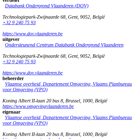
verdeler
Databank Ondergrond Vlaanderen (DOV)
Technologiepark-Zwijnaarde 68
,
Gent
,
9052
,
België
+32 9 240 75 93
https://www.dov.vlaanderen.be
uitgever
Ondersteunend Centrum Databank Ondergrond Vlaanderen
Technologiepark-Zwijnaarde 68
,
Gent
,
9052
,
België
+32 9 240 75 93
https://www.dov.vlaanderen.be
beheerder
Vlaamse overheid, Departement Omgeving, Vlaams Planbureau
voor Omgeving (VPO)
Koning Albert II-laan 20 bus 8
,
Brussel
,
1000
,
België
https://www.omgevingvlaanderen.be
eigenaar
Vlaamse overheid, Departement Omgeving, Vlaams Planbureau
voor Omgeving (VPO)
Koning Albert II-laan 20 bus 8
,
Brussel
,
1000
,
België