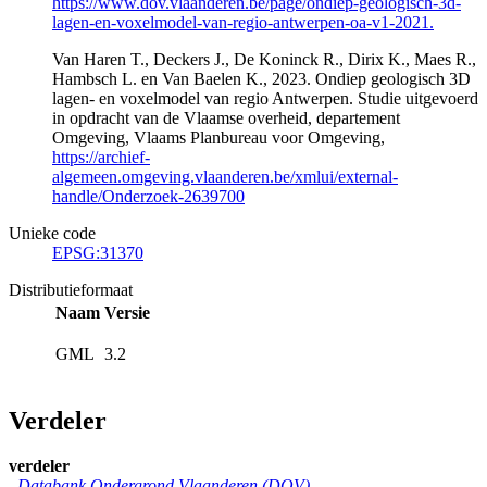
https://www.dov.vlaanderen.be/page/ondiep-geologisch-3d-
lagen-en-voxelmodel-van-regio-antwerpen-oa-v1-2021.
Van Haren T., Deckers J., De Koninck R., Dirix K., Maes R.,
Hambsch L. en Van Baelen K., 2023. Ondiep geologisch 3D
lagen- en voxelmodel van regio Antwerpen. Studie uitgevoerd
in opdracht van de Vlaamse overheid, departement
Omgeving, Vlaams Planbureau voor Omgeving,
https://archief-
algemeen.omgeving.vlaanderen.be/xmlui/external-
handle/Onderzoek-2639700
Unieke code
EPSG:31370
Distributieformaat
Naam
Versie
GML
3.2
Verdeler
verdeler
Databank Ondergrond Vlaanderen (DOV)