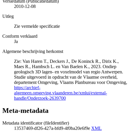
Versiedatum (Publicatiedatum)
2010-12-08
Uitleg
Zie vermelde specificatie
Conform verklaard
Ja
Algemene beschrijving herkomst
Zie: Van Haren T., Deckers J., De Koninck R., Dirix K.,
Maes R., Hambsch L. en Van Baelen K., 2023. Ondiep
geologisch 3D lagen- en voxelmodel van regio Antwerpen.
Studie uitgevoerd in opdracht van de Vlaamse overheid,
departement Omgeving, Vlaams Planbureau voor Omgeving,
https://archief-
algemeen.omgeving.vlaanderen.be/xmlui/external-
handle/Onderzoek-2639700
Meta-metadata
Metadata identificator (fileIdentifier)
13537469-df26-427a-bfd9-4f0ba20e6f9e
XML