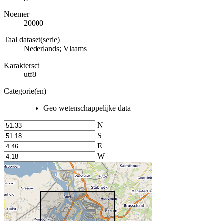
Noemer
20000
Taal dataset(serie)
Nederlands; Vlaams
Karakterset
utf8
Categorie(en)
Geo wetenschappelijke data
N
S
E
W