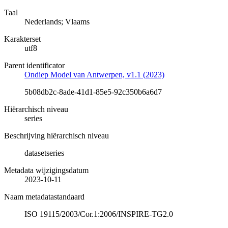
Taal
Nederlands; Vlaams
Karakterset
utf8
Parent identificator
Ondiep Model van Antwerpen, v1.1 (2023)
5b08db2c-8ade-41d1-85e5-92c350b6a6d7
Hiërarchisch niveau
series
Beschrijving hiërarchisch niveau
datasetseries
Metadata wijzigingsdatum
2023-10-11
Naam metadatastandaard
ISO 19115/2003/Cor.1:2006/INSPIRE-TG2.0