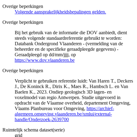
Overige beperkingen
Volgende aansprakelijkheidsbepalingen gelden.
Overige beperkingen
Bij het gebruik van de informatie die DOV aanbiedt, dient
steeds volgende standaardreferentie gebruikt te worden:
Databank Ondergrond Vlaanderen - (vermelding van de
beheerder en de specifieke geraadpleegde gegevens) -
Geraadpleegd op dd/mm/jjjj, op
https://www.dov.vlaanderen.be
Overige beperkingen
Verplicht te gebruiken referentie luidt: Van Haren T., Deckers
J., De Koninck R., Dirix K., Maes R., Hambsch L. en Van
Baelen K., 2023. Ondiep geologisch 3D lagen- en
voxelmodel van regio Antwerpen. Studie uitgevoerd in
opdracht van de Vlaamse overheid, departement Omgeving,
Vlaams Planbureau voor Omgeving,
https://archief-
algemeen.omgeving.vlaanderen.be/xmlui/external-
handle/Onderzoek-2639700
Ruimtelijk schema dataset(serie)
grid