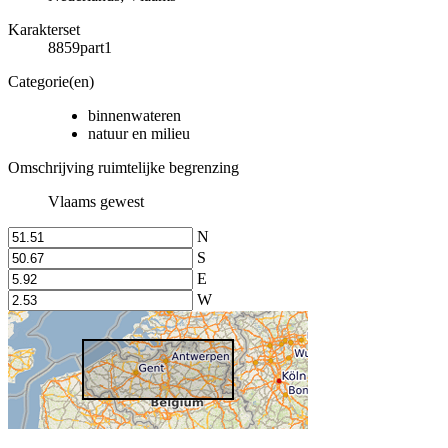
Karakterset
8859part1
Categorie(en)
binnenwateren
natuur en milieu
Omschrijving ruimtelijke begrenzing
Vlaams gewest
N
S
E
W