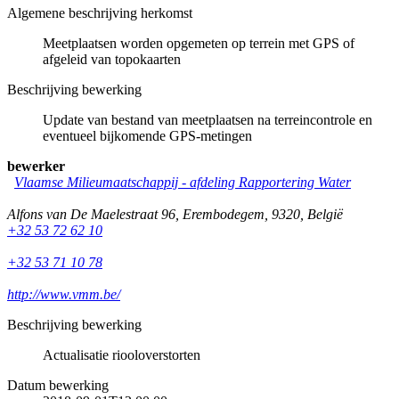
Algemene beschrijving herkomst
Meetplaatsen worden opgemeten op terrein met GPS of
afgeleid van topokaarten
Beschrijving bewerking
Update van bestand van meetplaatsen na terreincontrole en
eventueel bijkomende GPS-metingen
bewerker
Vlaamse Milieumaatschappij - afdeling Rapportering Water
Alfons van De Maelestraat 96
,
Erembodegem
,
9320
,
België
+32 53 72 62 10
+32 53 71 10 78
http://www.vmm.be/
Beschrijving bewerking
Actualisatie riooloverstorten
Datum bewerking