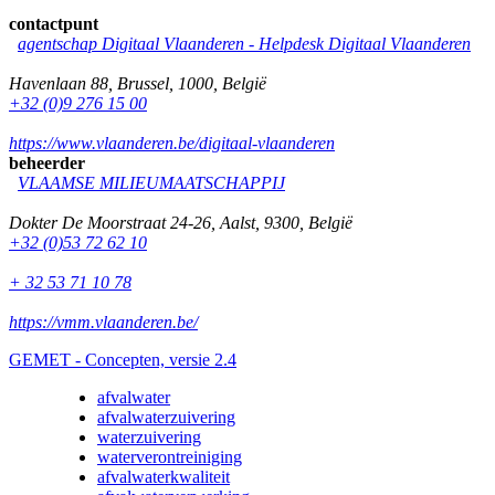
contactpunt
agentschap Digitaal Vlaanderen -
Helpdesk Digitaal Vlaanderen
Havenlaan 88
,
Brussel
,
1000
,
België
+32 (0)9 276 15 00
https://www.vlaanderen.be/digitaal-vlaanderen
beheerder
VLAAMSE MILIEUMAATSCHAPPIJ
Dokter De Moorstraat 24-26
,
Aalst
,
9300
,
België
+32 (0)53 72 62 10
+ 32 53 71 10 78
https://vmm.vlaanderen.be/
GEMET - Concepten, versie 2.4
afvalwater
afvalwaterzuivering
waterzuivering
waterverontreiniging
afvalwaterkwaliteit