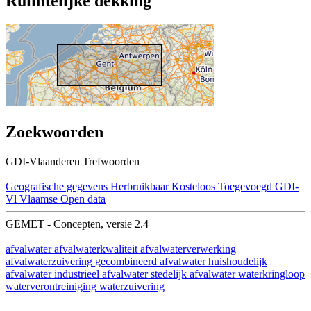
Ruimtelijke dekking
Zoekwoorden
GDI-Vlaanderen Trefwoorden
Geografische gegevens
Herbruikbaar
Kosteloos
Toegevoegd GDI-
Vl
Vlaamse Open data
GEMET - Concepten, versie 2.4
afvalwater
afvalwaterkwaliteit
afvalwaterverwerking
afvalwaterzuivering
gecombineerd afvalwater
huishoudelijk
afvalwater
industrieel afvalwater
stedelijk afvalwater
waterkringloop
waterverontreiniging
waterzuivering