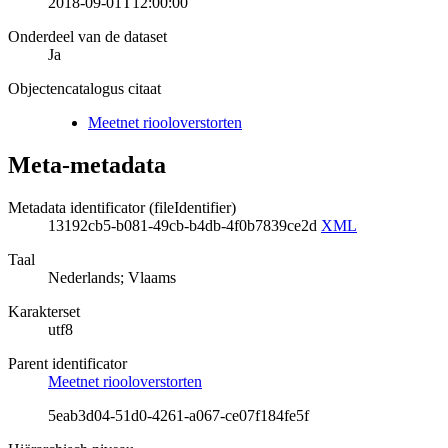
2018-09-01T12:00:00
Onderdeel van de dataset
Ja
Objectencatalogus citaat
Meetnet riooloverstorten
Meta-metadata
Metadata identificator (fileIdentifier)
13192cb5-b081-49cb-b4db-4f0b7839ce2d
XML
Taal
Nederlands; Vlaams
Karakterset
utf8
Parent identificator
Meetnet riooloverstorten
5eab3d04-51d0-4261-a067-ce07f184fe5f