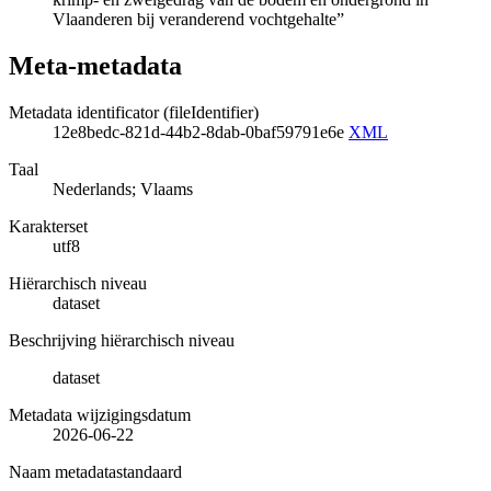
Vlaanderen bij veranderend vochtgehalte”
Meta-metadata
Metadata identificator (fileIdentifier)
12e8bedc-821d-44b2-8dab-0baf59791e6e
XML
Taal
Nederlands; Vlaams
Karakterset
utf8
Hiërarchisch niveau
dataset
Beschrijving hiërarchisch niveau
dataset
Metadata wijzigingsdatum
2026-06-22
Naam metadatastandaard