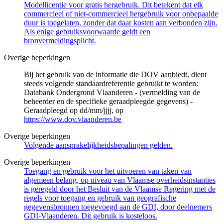
Modellicentie voor gratis hergebruik. Dit betekent dat elk
commercieel of niet-commercieel hergebruik voor onbepaalde
duur is toegelaten, zonder dat daar kosten aan verbonden zijn.
Als enige gebruiksvoorwaarde geldt een
bronvermeldingsplicht.
Overige beperkingen
Bij het gebruik van de informatie die DOV aanbiedt, dient
steeds volgende standaardreferentie gebruikt te worden:
Databank Ondergrond Vlaanderen - (vermelding van de
beheerder en de specifieke geraadpleegde gegevens) -
Geraadpleegd op dd/mm/jjjj, op
https://www.dov.vlaanderen.be
Overige beperkingen
Volgende aansprakelijkheidsbepalingen gelden.
Overige beperkingen
Toegang en gebruik voor het uitvoeren van taken van
algemeen belang, op niveau van Vlaamse overheidsinstanties
is geregeld door het Besluit van de Vlaamse Regering met de
regels voor toegang en gebruik van geografische
gegevensbronnen toegevoegd aan de GDI, door deelnemers
GDI-Vlaanderen. Dit gebruik is kosteloos.