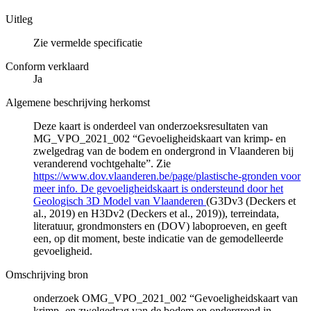
Uitleg
Zie vermelde specificatie
Conform verklaard
Ja
Algemene beschrijving herkomst
Deze kaart is onderdeel van onderzoeksresultaten van
MG_VPO_2021_002 “Gevoeligheidskaart van krimp- en
zwelgedrag van de bodem en ondergrond in Vlaanderen bij
veranderend vochtgehalte”. Zie
https://www.dov.vlaanderen.be/page/plastische-gronden voor
meer info. De gevoeligheidskaart is ondersteund door het
Geologisch 3D Model van Vlaanderen
(G3Dv3 (Deckers et
al., 2019) en H3Dv2 (Deckers et al., 2019)), terreindata,
literatuur, grondmonsters en (DOV) laboproeven, en geeft
een, op dit moment, beste indicatie van de gemodelleerde
gevoeligheid.
Omschrijving bron
onderzoek OMG_VPO_2021_002 “Gevoeligheidskaart van
krimp- en zwelgedrag van de bodem en ondergrond in