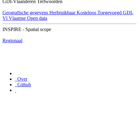
GDI-Vlaanderen Trefwoorden
Geografische gegevens
Herbruikbaar
Kosteloos
Toegevoegd GDI-
Vl
Vlaamse Open data
INSPIRE - Spatial scope
Regionaal
Over
Github