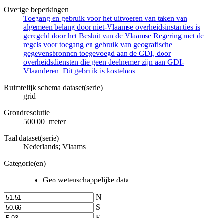
Overige beperkingen
Toegang en gebruik voor het uitvoeren van taken van
algemeen belang door niet-Vlaamse overheidsinstanties is
geregeld door het Besluit van de Vlaamse Regering met de
regels voor toegang en gebruik van geografische
gegevensbronnen toegevoegd aan de GDI, door
overheidsdiensten die geen deelnemer zijn aan GDI-
Vlaanderen. Dit gebruik is kosteloos.
Ruimtelijk schema dataset(serie)
grid
Grondresolutie
500.00 meter
Taal dataset(serie)
Nederlands; Vlaams
Categorie(en)
Geo wetenschappelijke data
N
S
E