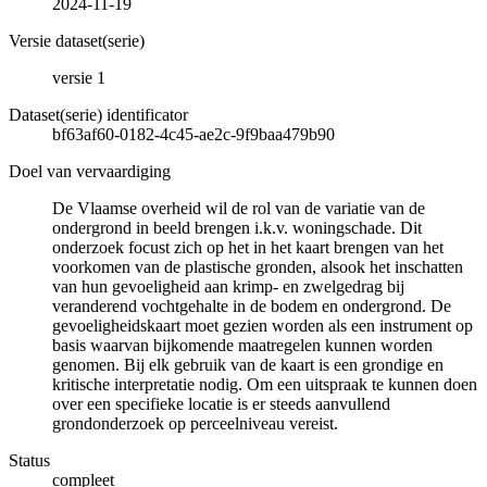
2024-11-19
Versie dataset(serie)
versie 1
Dataset(serie) identificator
bf63af60-0182-4c45-ae2c-9f9baa479b90
Doel van vervaardiging
De Vlaamse overheid wil de rol van de variatie van de
ondergrond in beeld brengen i.k.v. woningschade. Dit
onderzoek focust zich op het in het kaart brengen van het
voorkomen van de plastische gronden, alsook het inschatten
van hun gevoeligheid aan krimp- en zwelgedrag bij
veranderend vochtgehalte in de bodem en ondergrond. De
gevoeligheidskaart moet gezien worden als een instrument op
basis waarvan bijkomende maatregelen kunnen worden
genomen. Bij elk gebruik van de kaart is een grondige en
kritische interpretatie nodig. Om een uitspraak te kunnen doen
over een specifieke locatie is er steeds aanvullend
grondonderzoek op perceelniveau vereist.
Status
compleet