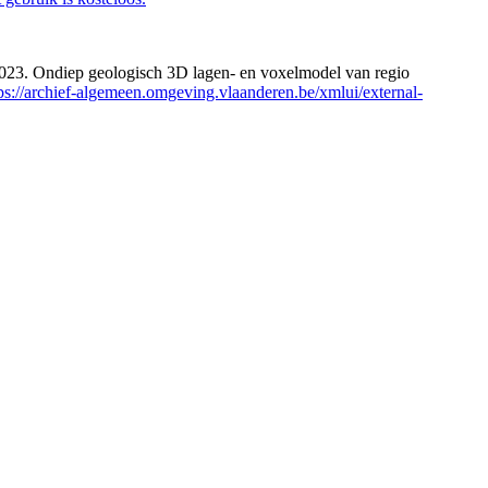
 2023. Ondiep geologisch 3D lagen- en voxelmodel van regio
ps://archief-algemeen.omgeving.vlaanderen.be/xmlui/external-