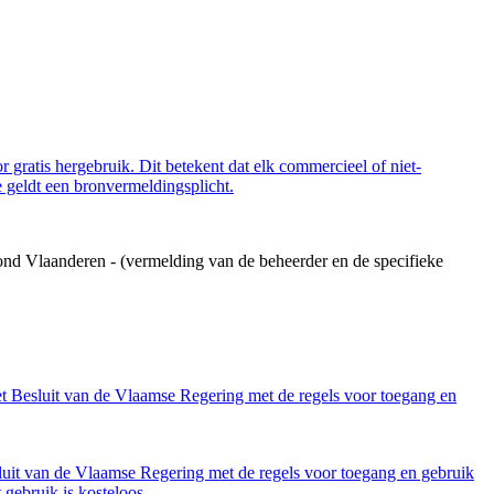
 gratis hergebruik. Dit betekent dat elk commercieel of niet-
 geldt een bronvermeldingsplicht.
ond Vlaanderen - (vermelding van de beheerder en de specifieke
et Besluit van de Vlaamse Regering met de regels voor toegang en
luit van de Vlaamse Regering met de regels voor toegang en gebruik
gebruik is kosteloos.