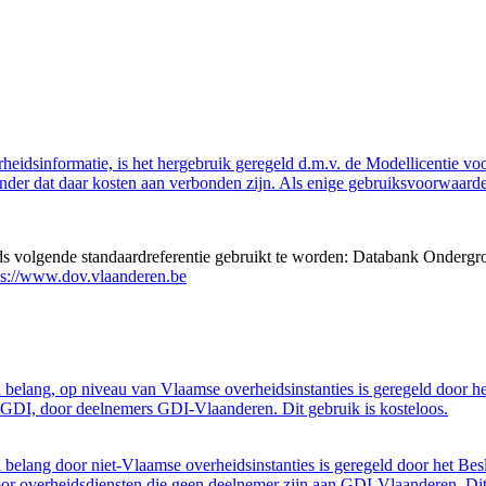
eidsinformatie, is het hergebruik geregeld d.m.v. de Modellicentie voor
nder dat daar kosten aan verbonden zijn. Als enige gebruiksvoorwaarde
eds volgende standaardreferentie gebruikt te worden: Databank Ondergr
ps://www.dov.vlaanderen.be
belang, op niveau van Vlaamse overheidsinstanties is geregeld door h
GDI, door deelnemers GDI-Vlaanderen. Dit gebruik is kosteloos.
belang door niet-Vlaamse overheidsinstanties is geregeld door het Bes
 overheidsdiensten die geen deelnemer zijn aan GDI-Vlaanderen. Dit 