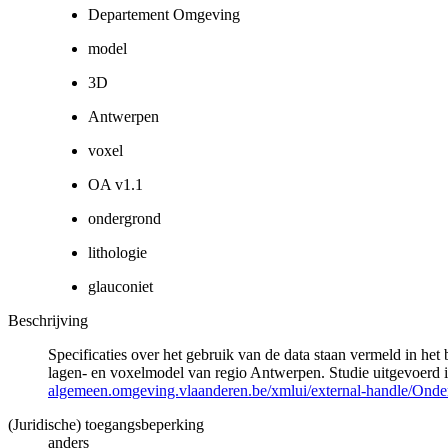
Departement Omgeving
model
3D
Antwerpen
voxel
OA v1.1
ondergrond
lithologie
glauconiet
Beschrijving
Specificaties over het gebruik van de data staan vermeld in h
lagen- en voxelmodel van regio Antwerpen. Studie uitgevoer
algemeen.omgeving.vlaanderen.be/xmlui/external-handle/Ond
(Juridische) toegangsbeperking
anders