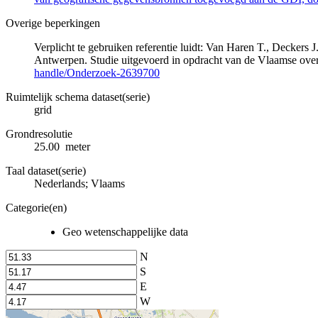
Overige beperkingen
Verplicht te gebruiken referentie luidt: Van Haren T., Decker
Antwerpen. Studie uitgevoerd in opdracht van de Vlaamse o
handle/Onderzoek-2639700
Ruimtelijk schema dataset(serie)
grid
Grondresolutie
25.00 meter
Taal dataset(serie)
Nederlands; Vlaams
Categorie(en)
Geo wetenschappelijke data
N
S
E
W