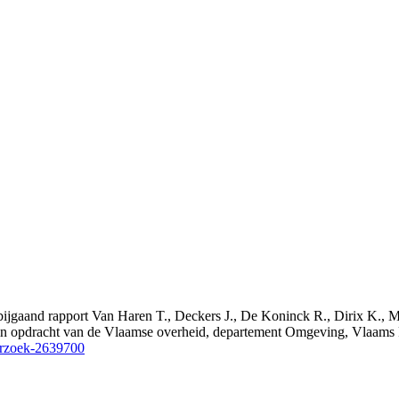
et bijgaand rapport Van Haren T., Deckers J., De Koninck R., Dirix K
d in opdracht van de Vlaamse overheid, departement Omgeving, Vlaam
erzoek-2639700