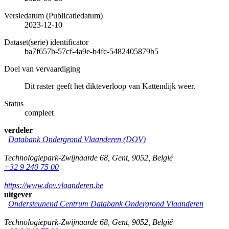
Versiedatum (Publicatiedatum)
2023-12-10
Dataset(serie) identificator
ba7f657b-57cf-4a9e-b4fc-5482405879b5
Doel van vervaardiging
Dit raster geeft het dikteverloop van Kattendijk weer.
Status
compleet
verdeler
Databank Ondergrond Vlaanderen (DOV)
Technologiepark-Zwijnaarde 68
,
Gent
,
9052
,
België
+32 9 240 75 00
https://www.dov.vlaanderen.be
uitgever
Ondersteunend Centrum Databank Ondergrond Vlaanderen
Technologiepark-Zwijnaarde 68
,
Gent
,
9052
,
België