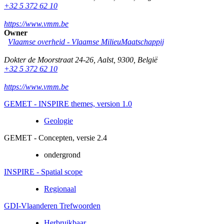
+32 5 372 62 10
https://www.vmm.be
Owner
Vlaamse overheid - Vlaamse MilieuMaatschappij
Dokter de Moorstraat 24-26
,
Aalst
,
9300
,
België
+32 5 372 62 10
https://www.vmm.be
GEMET - INSPIRE themes, version 1.0
Geologie
GEMET - Concepten, versie 2.4
ondergrond
INSPIRE - Spatial scope
Regionaal
GDI-Vlaanderen Trefwoorden
Herbruikbaar