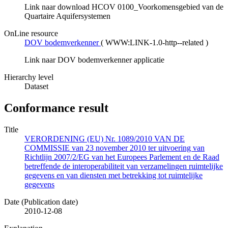
Link naar download HCOV 0100_Voorkomensgebied van de
Quartaire Aquifersystemen
OnLine resource
DOV bodemverkenner
(
WWW:LINK-1.0-http--related
)
Link naar DOV bodemverkenner applicatie
Hierarchy level
Dataset
Conformance result
Title
VERORDENING (EU) Nr. 1089/2010 VAN DE
COMMISSIE van 23 november 2010 ter uitvoering van
Richtlijn 2007/2/EG van het Europees Parlement en de Raad
betreffende de interoperabiliteit van verzamelingen ruimtelijke
gegevens en van diensten met betrekking tot ruimtelijke
gegevens
Date (Publication date)
2010-12-08