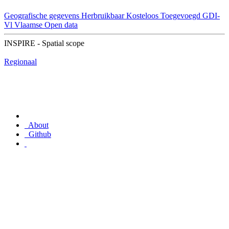
Geografische gegevens
Herbruikbaar
Kosteloos
Toegevoegd GDI-
Vl
Vlaamse Open data
INSPIRE - Spatial scope
Regionaal
About
Github