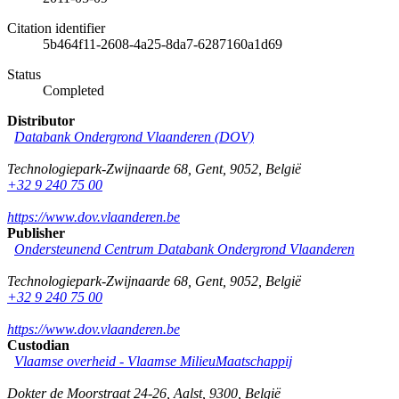
Citation identifier
5b464f11-2608-4a25-8da7-6287160a1d69
Status
Completed
Distributor
Databank Ondergrond Vlaanderen (DOV)
Technologiepark-Zwijnaarde 68
,
Gent
,
9052
,
België
+32 9 240 75 00
https://www.dov.vlaanderen.be
Publisher
Ondersteunend Centrum Databank Ondergrond Vlaanderen
Technologiepark-Zwijnaarde 68
,
Gent
,
9052
,
België
+32 9 240 75 00
https://www.dov.vlaanderen.be
Custodian
Vlaamse overheid - Vlaamse MilieuMaatschappij
Dokter de Moorstraat 24-26
,
Aalst
,
9300
,
België