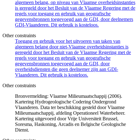
algemeen belang, op niveau van Vlaamse overheidsinstanties
is geregeld door het Besluit van de Vlaamse Regering met de
regels voor toegang en gebruik van geografische
gegevensbronnen toegevoegd aan de GDI, door deelnemers
GDI-Vlaanderen. Dit gebruik is kosteloos.
Other constraints
Toegang en gebruik voor het uitvoeren van taken van
algemeen belang door niet-Vlaamse overheidsinstanties is
geregeld door het Besluit van de Vlaamse Regering met de
regels voor toegang en gebruik van geografische
gegevensbronnen toegevoegd aan de GDI, door
overheidsdiensten die geen deelnemer zijn aan GDI-
Vlaanderen. Dit gebruik is kosteloos.
Other constraints
Bronvermelding: Vlaamse Milieumaatschappij (2006).
Kartering Hydrogeologische Codering Ondergrond
Vlaanderen. Data ter beschikking gesteld door Vlaamse
Milieumaatschappij, afdeling Operationeel Waterbeheer.
Kartering uitgevoerd door Vrije Universiteit Brussel,
Soresma, Haskoning, Arcadis en Belgische Geologische
Dienst.