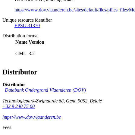
https://www.dov.vlaanderen.be/sites/default/files/pfiles_fil
Unique resource identifier
EPSG:31370
Distribution format
Name
Version
GML
3.2
Distributor
Distributor
Databank Ondergrond Vlaanderen (DOV)
Technologiepark-Zwijnaarde 68
,
Gent
,
9052
,
België
+32 9 240 75 00
https://www.dov.vlaanderen.be
Fees