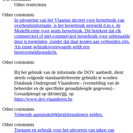
Other restrictions
Other constraints
In uitvoering van het Vlaamse decreet voor hergebruik van
overheidsinformatie, is het hergebruik geregeld d.m.v. de
Modellicentie voor gratis hergebruik. Dit betekent dat elk
commercieel of niet-commercieel hergebruik voor onbepaalde
duur is toegelaten, zonder dat daar kosten aan verbonden zijn.
Als enige gebruiksvoorwaarde geldt een
bronvermeldingsplicht.
Other constraints
Bij het gebruik van de informatie die DOV aanbiedt, dient
steeds volgende standaardreferentie gebruikt te worden:
Databank Ondergrond Vlaanderen - (vermelding van de
beheerder en de specifieke geraadpleegde gegevens) -
Geraadpleegd op dd/mm/jjjj, op
https://www.dov.vlaanderen.be
Other constraints
Volgende aansprakelijkheidsbepalingen gelden.
Other constraints
Toegang en gebruik voor het uitvoeren van taken van