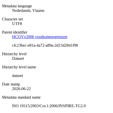
Metadata language
Nederlands; Vlaams
Character set
UTF8
Parent identifier
HCOVv2006 voorkomensgrenzen
cfc23bec-e81a-4a72-a89a-2d15d2841f98
Hierarchy level
Dataset
Hierarchy level name
dataset
Date stamp
2026-06-22
Metadata standard name
ISO 19115/2003/Cor.1:2006/INSPIRE-TG2.0