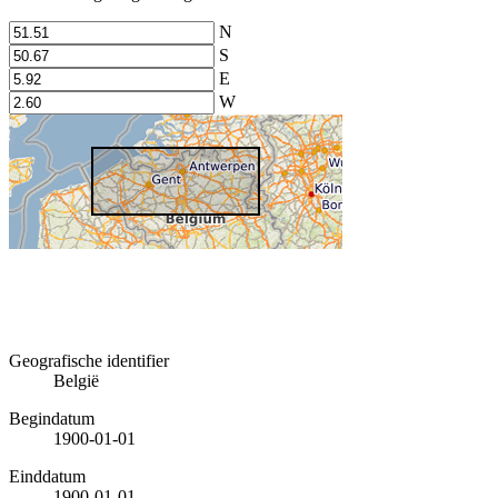
N
S
E
W
Geografische identifier
België
Begindatum
1900-01-01
Einddatum
1900-01-01