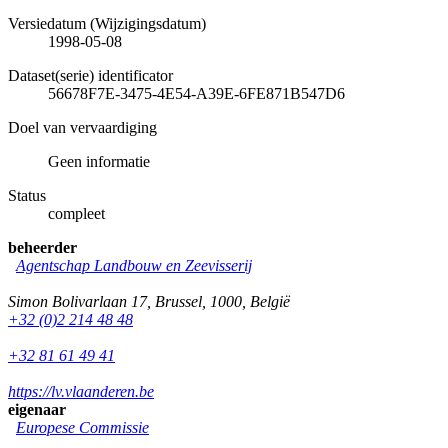
Versiedatum (Wijzigingsdatum)
1998-05-08
Dataset(serie) identificator
56678F7E-3475-4E54-A39E-6FE871B547D6
Doel van vervaardiging
Geen informatie
Status
compleet
beheerder
Agentschap Landbouw en Zeevisserij
Simon Bolivarlaan 17
,
Brussel
,
1000
,
België
+32 (0)2 214 48 48
+32 81 61 49 41
https://lv.vlaanderen.be
eigenaar
Europese Commissie