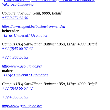
Vakgroep Omgeving
Coupure links 653
,
Gent
,
9000
,
België
+32 9 264 62 40
https://www.ugent.be/bw/environment/en
beheerder
Li?ge Universit? Geomatics
Campus ULg Sart-Tilman Batiment B5a
,
Li?ge
,
4000
,
België
+32 (0)43 66 57 42
+32 4 366 56 93
http://www.geo.ulg.ac.be/
maker
Li?ge Universit? Geomatics
Campus ULg Sart-Tilman Batiment B5a
,
Li?ge
,
4000
,
België
+32 (0)43 66 57 42
+32 4 366 56 93
http://www.geo.ulg.ac.be/