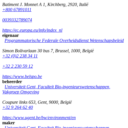
Batiment J. Monnet A 1
,
Kirchberg
,
2920
,
Italië
+800 67891011
0039332789074
https://ec.europa.eu/info/index_nl
eigenaar
Programmatorische Federale Overheidsdienst Wetenschapsbeleid
Simon Bolivarlaan 30 bus 7
,
Brussel
,
1000
,
België
+32 (0)2 238 34 11
+32 2 230 59 12
https://www.belspo.be
beheerder
Universiteit Gent, Faculteit Bio-ingenieurswetenschappen,
Vakgroep Omgeving
Coupure links 653
,
Gent
,
9000
,
België
+32 9 264 62 40
https://www.ugent.be/bw/environment/en
maker
Universiteit Gent, Faculteit Bio-ingenieurswetenschappen,