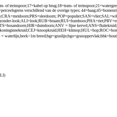
treinspoor;17=kabel op brug;18=tram- of treinspoor;21=watergrens;22
erceelsgrens verschillend van de overige types; 44=haag;45=bomenri
CRA=meidoorn;PRS=sleedoorn; POP=populier;SAN=vlier;SAL=wilg;S
-zonder-look;ALI=look;RUB=braam;RUI=framboos;PHA=riet;PRV=e
STS=bosandoorn;HIR=duindoorn;ANV = fijne kervel;ANS=fluitek
koninginnekruid;CEJ=knoopkruid;HEH=klimop;HUL=hop;ROC=hond
op = waterlijn,beek>1m breed;bgr=graslijn;bgo=grasoppervlak;bhk=hou
LI)