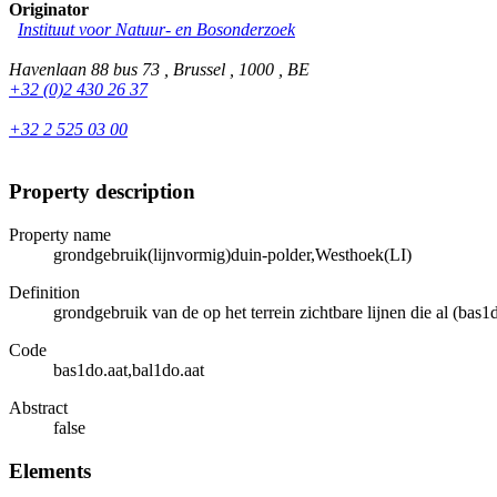
Originator
Instituut voor Natuur- en Bosonderzoek
Havenlaan 88 bus 73 , Brussel , 1000 , BE
+32 (0)2 430 26 37
+32 2 525 03 00
Property description
Property name
grondgebruik(lijnvormig)duin-polder,Westhoek(LI)
Definition
grondgebruik van de op het terrein zichtbare lijnen die al (ba
Code
bas1do.aat,bal1do.aat
Abstract
false
Elements