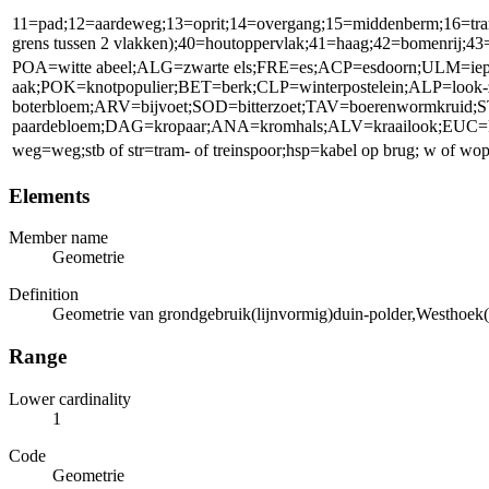
11=pad;12=aardeweg;13=oprit;14=overgang;15=middenberm;16=tram- of 
grens tussen 2 vlakken);40=houtoppervlak;41=haag;42=bomenrij;43=p
POA=witte abeel;ALG=zwarte els;FRE=es;ACP=esdoorn;ULM=iep;
aak;POK=knotpopulier;BET=berk;CLP=winterpostelein;ALP=look
boterbloem;ARV=bijvoet;SOD=bitterzoet;TAV=boerenwormkruid;
paardebloem;DAG=kropaar;ANA=kromhals;ALV=kraailook;EUC=
weg=weg;stb of str=tram- of treinspoor;hsp=kabel op brug; w of w
Elements
Member name
Geometrie
Definition
Geometrie van grondgebruik(lijnvormig)duin-polder,Westhoek(
Range
Lower cardinality
1
Code
Geometrie