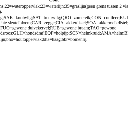
=wateroppervlak;23=waterlijn;35=graslijn(geen grens tussen 2 vlakken
j.
AK=knotwilg;SAT=treurwilg;QRO=zomereik;CON=conifeer;KUL=seri
chte sleutelbloem;CAR=zegge;CIA=akkerdistel;SOA=akkermelkdis
ruid;FUO=gewone duivekervel;RUB=gewone braam;TAO=gewone
sroos;GLH=hondsdraf;EQF=holpijp;SCN=helmkruid;AMA=helm;BR
tlijn;bho=houtoppervlak;bha=haag;bbr=bomenrij.