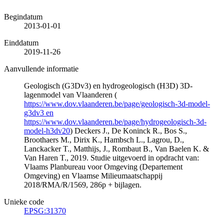
Begindatum
2013-01-01
Einddatum
2019-11-26
Aanvullende informatie
Geologisch (G3Dv3) en hydrogeologisch (H3D) 3D-
lagenmodel van Vlaanderen (
https://www.dov.vlaanderen.be/page/geologisch-3d-model-
g3dv3 en
https://www.dov.vlaanderen.be/page/hydrogeologisch-3d-
model-h3dv20
) Deckers J., De Koninck R., Bos S.,
Broothaers M., Dirix K., Hambsch L., Lagrou, D.,
Lanckacker T., Matthijs, J., Rombaut B., Van Baelen K. &
Van Haren T., 2019. Studie uitgevoerd in opdracht van:
Vlaams Planbureau voor Omgeving (Departement
Omgeving) en Vlaamse Milieumaatschappij
2018/RMA/R/1569, 286p + bijlagen.
Unieke code
EPSG:31370