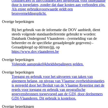
commercieel of niet-commercieel hergebruik voor onbepaalde
duur is toegelaten, zonder dat daar kosten aan verbonden zijn.
Als enige gebruiksvoorwaarde geldt een
bronvermeldingsplicht.
Overige beperkingen
Bij het gebruik van de informatie die DOV aanbiedt, dient
steeds volgende standaardreferentie gebruikt te worden:
Databank Ondergrond Vlaanderen - (vermelding van de
beheerder en de specifieke geraadpleegde gegevens) -
Geraadpleegd op dd/mm/jjjj, op
https://www.dov.vlaanderen.be
Overige beperkingen
Volgende aansprakelijkheidsbepalingen gelden.
Overige beperkingen
Toegang en gebruik voor het uitvoeren van taken van
algemeen belang, op niveau van Vlaamse overheidsinstanties
is geregeld door het Besluit van de Vlaamse Regering met de
regels voor toegang en gebruik van geografische
gegevensbronnen toegevoegd aan de GDI, door deelnemers
GDI-Vlaanderen. Dit gebruik is kosteloos.
Overige beperkingen