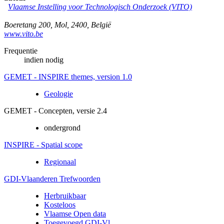
Vlaamse Instelling voor Technologisch Onderzoek (VITO)
Boeretang 200
,
Mol
,
2400
,
België
www.vito.be
Frequentie
indien nodig
GEMET - INSPIRE themes, version 1.0
Geologie
GEMET - Concepten, versie 2.4
ondergrond
INSPIRE - Spatial scope
Regionaal
GDI-Vlaanderen Trefwoorden
Herbruikbaar
Kosteloos
Vlaamse Open data
Toegevoegd GDI-Vl