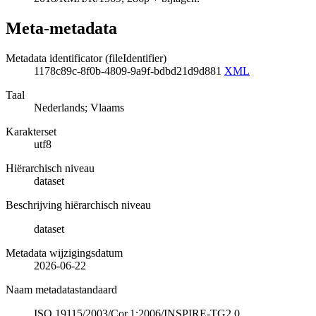
Meta-metadata
Metadata identificator (fileIdentifier)
1178c89c-8f0b-4809-9a9f-bdbd21d9d881
XML
Taal
Nederlands; Vlaams
Karakterset
utf8
Hiërarchisch niveau
dataset
Beschrijving hiërarchisch niveau
dataset
Metadata wijzigingsdatum
2026-06-22
Naam metadatastandaard
ISO 19115/2003/Cor.1:2006/INSPIRE-TG2.0