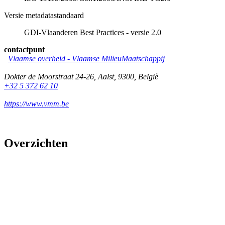
Versie metadatastandaard
GDI-Vlaanderen Best Practices - versie 2.0
contactpunt
Vlaamse overheid - Vlaamse MilieuMaatschappij
Dokter de Moorstraat 24-26
,
Aalst
,
9300
,
België
+32 5 372 62 10
https://www.vmm.be
Overzichten