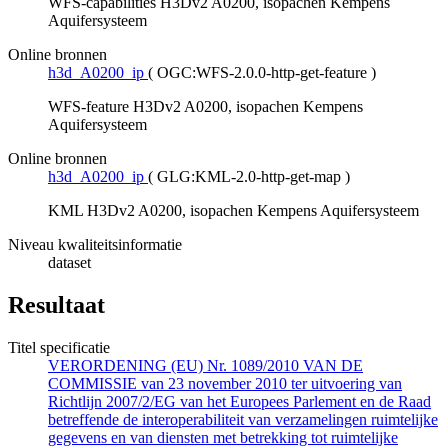
WFS-capabilities H3Dv2 A0200, isopachen Kempens
Aquifersysteem
Online bronnen
h3d_A0200_ip
(
OGC:WFS-2.0.0-http-get-feature
)
WFS-feature H3Dv2 A0200, isopachen Kempens
Aquifersysteem
Online bronnen
h3d_A0200_ip
(
GLG:KML-2.0-http-get-map
)
KML H3Dv2 A0200, isopachen Kempens Aquifersysteem
Niveau kwaliteitsinformatie
dataset
Resultaat
Titel specificatie
VERORDENING (EU) Nr. 1089/2010 VAN DE
COMMISSIE van 23 november 2010 ter uitvoering van
Richtlijn 2007/2/EG van het Europees Parlement en de Raad
betreffende de interoperabiliteit van verzamelingen ruimtelijke
gegevens en van diensten met betrekking tot ruimtelijke