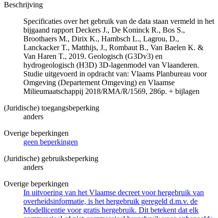
Beschrijving
Specificaties over het gebruik van de data staan vermeld in het
bijgaand rapport Deckers J., De Koninck R., Bos S.,
Broothaers M., Dirix K., Hambsch L., Lagrou, D.,
Lanckacker T., Matthijs, J., Rombaut B., Van Baelen K. &
Van Haren T., 2019. Geologisch (G3Dv3) en
hydrogeologisch (H3D) 3D-lagenmodel van Vlaanderen.
Studie uitgevoerd in opdracht van: Vlaams Planbureau voor
Omgeving (Departement Omgeving) en Vlaamse
Milieumaatschappij 2018/RMA/R/1569, 286p. + bijlagen
(Juridische) toegangsbeperking
anders
Overige beperkingen
geen beperkingen
(Juridische) gebruiksbeperking
anders
Overige beperkingen
In uitvoering van het Vlaamse decreet voor hergebruik van
overheidsinformatie, is het hergebruik geregeld d.m.v. de
Modellicentie voor gratis hergebruik. Dit betekent dat elk