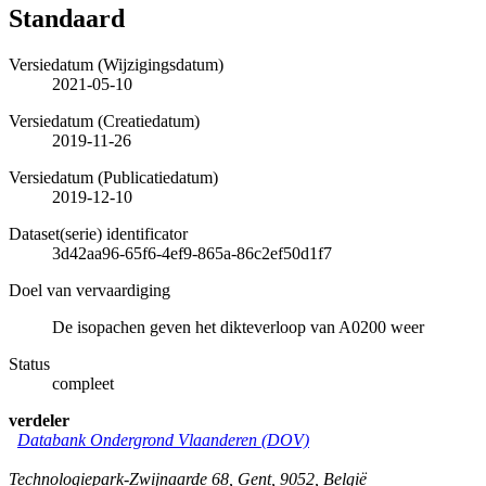
Standaard
Versiedatum (Wijzigingsdatum)
2021-05-10
Versiedatum (Creatiedatum)
2019-11-26
Versiedatum (Publicatiedatum)
2019-12-10
Dataset(serie) identificator
3d42aa96-65f6-4ef9-865a-86c2ef50d1f7
Doel van vervaardiging
De isopachen geven het dikteverloop van A0200 weer
Status
compleet
verdeler
Databank Ondergrond Vlaanderen (DOV)
Technologiepark-Zwijnaarde 68
,
Gent
,
9052
,
België