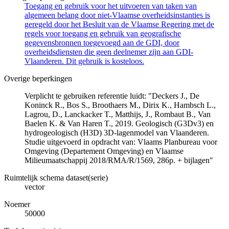
Toegang en gebruik voor het uitvoeren van taken van
algemeen belang door niet-Vlaamse overheidsinstanties is
geregeld door het Besluit van de Vlaamse Regering met de
regels voor toegang en gebruik van geografische
gegevensbronnen toegevoegd aan de GDI, door
overheidsdiensten die geen deelnemer zijn aan GDI-
Vlaanderen. Dit gebruik is kosteloos.
Overige beperkingen
Verplicht te gebruiken referentie luidt: "Deckers J., De
Koninck R., Bos S., Broothaers M., Dirix K., Hambsch L.,
Lagrou, D., Lanckacker T., Matthijs, J., Rombaut B., Van
Baelen K. & Van Haren T., 2019. Geologisch (G3Dv3) en
hydrogeologisch (H3D) 3D-lagenmodel van Vlaanderen.
Studie uitgevoerd in opdracht van: Vlaams Planbureau voor
Omgeving (Departement Omgeving) en Vlaamse
Milieumaatschappij 2018/RMA/R/1569, 286p. + bijlagen"
Ruimtelijk schema dataset(serie)
vector
Noemer
50000