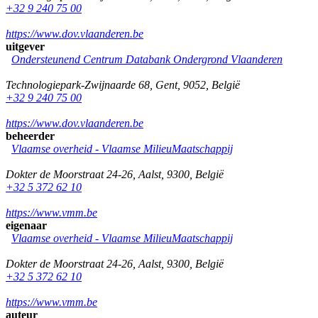
+32 9 240 75 00
https://www.dov.vlaanderen.be
uitgever
Ondersteunend Centrum Databank Ondergrond Vlaanderen
Technologiepark-Zwijnaarde 68
,
Gent
,
9052
,
België
+32 9 240 75 00
https://www.dov.vlaanderen.be
beheerder
Vlaamse overheid - Vlaamse MilieuMaatschappij
Dokter de Moorstraat 24-26
,
Aalst
,
9300
,
België
+32 5 372 62 10
https://www.vmm.be
eigenaar
Vlaamse overheid - Vlaamse MilieuMaatschappij
Dokter de Moorstraat 24-26
,
Aalst
,
9300
,
België
+32 5 372 62 10
https://www.vmm.be
auteur