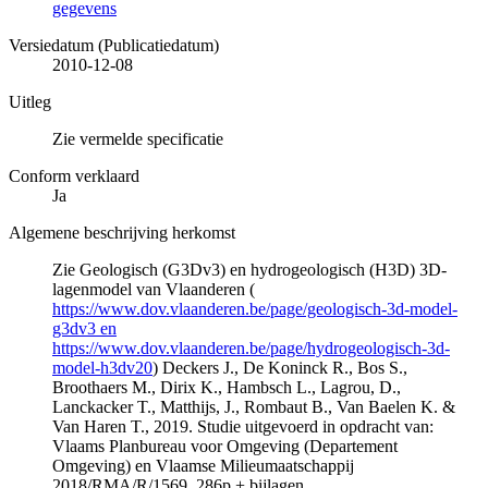
gegevens
Versiedatum (Publicatiedatum)
2010-12-08
Uitleg
Zie vermelde specificatie
Conform verklaard
Ja
Algemene beschrijving herkomst
Zie Geologisch (G3Dv3) en hydrogeologisch (H3D) 3D-
lagenmodel van Vlaanderen (
https://www.dov.vlaanderen.be/page/geologisch-3d-model-
g3dv3 en
https://www.dov.vlaanderen.be/page/hydrogeologisch-3d-
model-h3dv20
) Deckers J., De Koninck R., Bos S.,
Broothaers M., Dirix K., Hambsch L., Lagrou, D.,
Lanckacker T., Matthijs, J., Rombaut B., Van Baelen K. &
Van Haren T., 2019. Studie uitgevoerd in opdracht van:
Vlaams Planbureau voor Omgeving (Departement
Omgeving) en Vlaamse Milieumaatschappij
2018/RMA/R/1569, 286p + bijlagen.