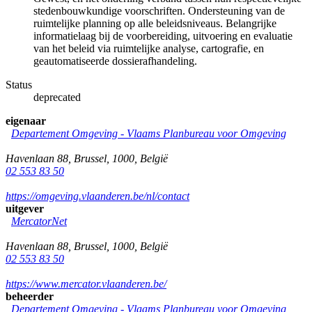
stedenbouwkundige voorschriften. Ondersteuning van de
ruimtelijke planning op alle beleidsniveaus. Belangrijke
informatielaag bij de voorbereiding, uitvoering en evaluatie
van het beleid via ruimtelijke analyse, cartografie, en
geautomatiseerde dossierafhandeling.
Status
deprecated
eigenaar
Departement Omgeving - Vlaams Planbureau voor Omgeving
Havenlaan 88
,
Brussel
,
1000
,
België
02 553 83 50
https://omgeving.vlaanderen.be/nl/contact
uitgever
MercatorNet
Havenlaan 88
,
Brussel
,
1000
,
België
02 553 83 50
https://www.mercator.vlaanderen.be/
beheerder
Departement Omgeving - Vlaams Planbureau voor Omgeving