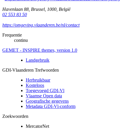
Havenlaan 88
,
Brussel
,
1000
,
België
02 553 83 50
https://omgeving.vlaanderen.be/nl/contact
Frequentie
continu
GEMET - INSPIRE themes, version 1.0
Landgebruik
GDI-Vlaanderen Trefwoorden
Herbruikbaar
Kosteloos
Toegevoegd GDI-Vl
Vlaamse Open data
Geografische gegevens
Metadata GDI-Vl-conform
Zoekwoorden
MercatorNet