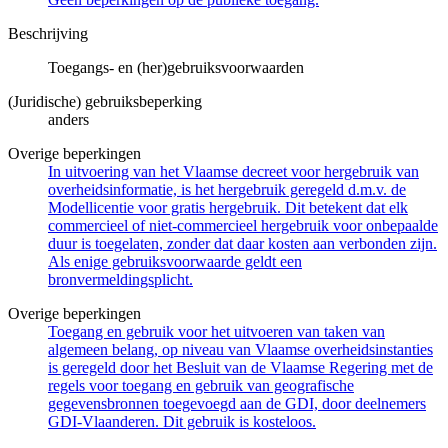
Beschrijving
Toegangs- en (her)gebruiksvoorwaarden
(Juridische) gebruiksbeperking
anders
Overige beperkingen
In uitvoering van het Vlaamse decreet voor hergebruik van
overheidsinformatie, is het hergebruik geregeld d.m.v. de
Modellicentie voor gratis hergebruik. Dit betekent dat elk
commercieel of niet-commercieel hergebruik voor onbepaalde
duur is toegelaten, zonder dat daar kosten aan verbonden zijn.
Als enige gebruiksvoorwaarde geldt een
bronvermeldingsplicht.
Overige beperkingen
Toegang en gebruik voor het uitvoeren van taken van
algemeen belang, op niveau van Vlaamse overheidsinstanties
is geregeld door het Besluit van de Vlaamse Regering met de
regels voor toegang en gebruik van geografische
gegevensbronnen toegevoegd aan de GDI, door deelnemers
GDI-Vlaanderen. Dit gebruik is kosteloos.