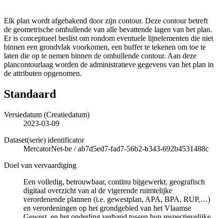
Elk plan wordt afgebakend door zijn contour. Deze contour betreft
de geometrische omhullende van alle bevattende lagen van het plan.
Er is conceptueel beslist om rondom eventuele lijnelementen die niet
binnen een grondvlak voorkomen, een buffer te tekenen om toe te
laten die op te nemen binnen de omhullende contour. Aan deze
plancontourlaag worden de administratieve gegevens van het plan in
de attributen opgenomen.
Standaard
Versiedatum (Creatiedatum)
2023-03-09
Dataset(serie) identificator
MercatorNet-be
/
ab7d5ed7-fad7-56b2-b343-692b4531488c
Doel van vervaardiging
Een volledig, betrouwbaar, continu bijgewerkt, geografisch
digitaal overzicht van al de vigerende ruimtelijke
verordenende plannen (i.e. gewestplan, APA, BPA, RUP,…)
en verordeningen op het grondgebied van het Vlaamse
Gewest, en het onderling verband tussen hun respectievelijke