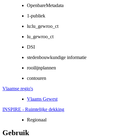
OpenbareMetadata
1-publiek
lu:lu_gewroo_ct
lu_gewroo_ct
DSI
stedenbouwkundige informatie
rooilijnplannen
contouren
Vlaamse regio's
Vlaams Gewest
INSPIRE - Ruimtelijke dekking
Regionaal
Gebruik