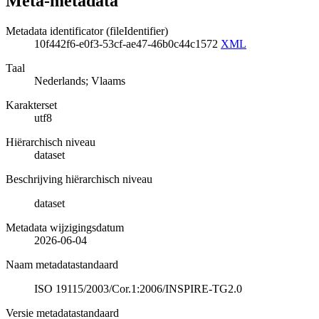
Meta-metadata
Metadata identificator (fileIdentifier)
10f442f6-e0f3-53cf-ae47-46b0c44c1572
XML
Taal
Nederlands; Vlaams
Karakterset
utf8
Hiërarchisch niveau
dataset
Beschrijving hiërarchisch niveau
dataset
Metadata wijzigingsdatum
2026-06-04
Naam metadatastandaard
ISO 19115/2003/Cor.1:2006/INSPIRE-TG2.0
Versie metadatastandaard