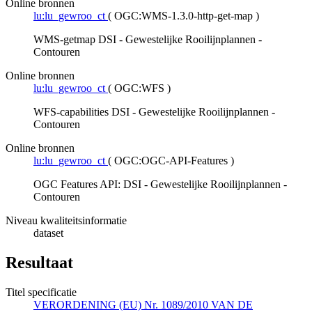
Online bronnen
lu:lu_gewroo_ct
(
OGC:WMS-1.3.0-http-get-map
)
WMS-getmap DSI - Gewestelijke Rooilijnplannen -
Contouren
Online bronnen
lu:lu_gewroo_ct
(
OGC:WFS
)
WFS-capabilities DSI - Gewestelijke Rooilijnplannen -
Contouren
Online bronnen
lu:lu_gewroo_ct
(
OGC:OGC-API-Features
)
OGC Features API: DSI - Gewestelijke Rooilijnplannen -
Contouren
Niveau kwaliteitsinformatie
dataset
Resultaat
Titel specificatie
VERORDENING (EU) Nr. 1089/2010 VAN DE