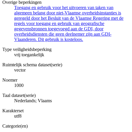
Overige beperkingen
Toegang en gebruik voor het uitvoeren van taken van
algemeen belang door niet-Vlaamse overheidsinstanties is
geregeld door het Besluit van de Vlaamse Regering met de
regels voor toegang en gebruik van geografische
gegevensbronnen toegevoegd aan de GDI, door
overheidsdiensten die geen deelnemer zijn aan GDI-
Vlaanderen. Dit gebruik is kosteloos.
Type veiligheidsbeperking
vrij toegankelijk
Ruimtelijk schema dataset(serie)
vector
Noemer
1000
Taal dataset(serie)
Nederlands; Vlaams
Karakterset
utf8
Categorie(en)