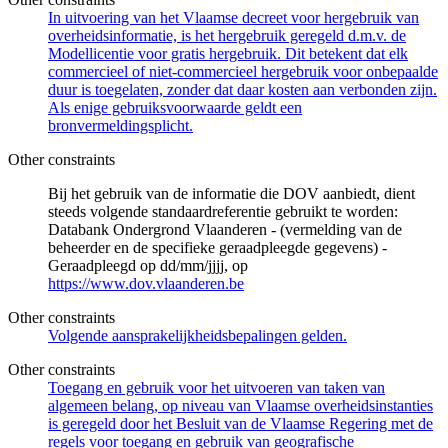
In uitvoering van het Vlaamse decreet voor hergebruik van
overheidsinformatie, is het hergebruik geregeld d.m.v. de
Modellicentie voor gratis hergebruik. Dit betekent dat elk
commercieel of niet-commercieel hergebruik voor onbepaalde
duur is toegelaten, zonder dat daar kosten aan verbonden zijn.
Als enige gebruiksvoorwaarde geldt een
bronvermeldingsplicht.
Other constraints
Bij het gebruik van de informatie die DOV aanbiedt, dient
steeds volgende standaardreferentie gebruikt te worden:
Databank Ondergrond Vlaanderen - (vermelding van de
beheerder en de specifieke geraadpleegde gegevens) -
Geraadpleegd op dd/mm/jjjj, op
https://www.dov.vlaanderen.be
Other constraints
Volgende aansprakelijkheidsbepalingen gelden.
Other constraints
Toegang en gebruik voor het uitvoeren van taken van
algemeen belang, op niveau van Vlaamse overheidsinstanties
is geregeld door het Besluit van de Vlaamse Regering met de
regels voor toegang en gebruik van geografische