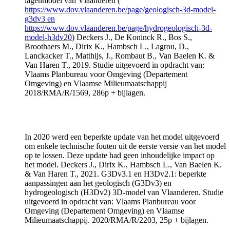
lagenmodel van Vlaanderen (
https://www.dov.vlaanderen.be/page/geologisch-3d-model-
g3dv3 en
https://www.dov.vlaanderen.be/page/hydrogeologisch-3d-
model-h3dv20
) Deckers J., De Koninck R., Bos S.,
Broothaers M., Dirix K., Hambsch L., Lagrou, D.,
Lanckacker T., Matthijs, J., Rombaut B., Van Baelen K. &
Van Haren T., 2019. Studie uitgevoerd in opdracht van:
Vlaams Planbureau voor Omgeving (Departement
Omgeving) en Vlaamse Milieumaatschappij
2018/RMA/R/1569, 286p + bijlagen.
In 2020 werd een beperkte update van het model uitgevoerd
om enkele technische fouten uit de eerste versie van het model
op te lossen. Deze update had geen inhoudelijke impact op
het model. Deckers J., Dirix K., Hambsch L., Van Baelen K.
& Van Haren T., 2021. G3Dv3.1 en H3Dv2.1: beperkte
aanpassingen aan het geologisch (G3Dv3) en
hydrogeologisch (H3Dv2) 3D-model van Vlaanderen. Studie
uitgevoerd in opdracht van: Vlaams Planbureau voor
Omgeving (Departement Omgeving) en Vlaamse
Milieumaatschappij. 2020/RMA/R/2203, 25p + bijlagen.