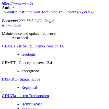
https://www.vmm.be
Author
Vlaamse Instelling voor Technologisch Onderzoek (VITO)
Boeretang 200
,
Mol
,
2400
,
België
www.vito.be
Maintenance and update frequency
As needed
GEMET - INSPIRE themes, version 1.0
Geologie
GEMET - Concepten, versie 2.4
ondergrond
INSPIRE - Spatial scope
Regionaal
GDI-Vlaanderen Trefwoorden
Herbruikbaar
Kosteloos