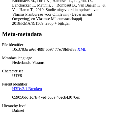
Broothaers M., Dirix K., Hambsch L., Lagrou, D.,
Lanckacker T., Matthijs, J., Rombaut B., Van Baelen K. &
Van Haren T., 2019. Studie uitgevoerd in opdracht van:
Vlaams Planbureau voor Omgeving (Departement
Omgeving) en Vlaamse Milieumaatschappij
2018/RMA/R/1569, 286p + bijlagen.
Meta-metadata
File identifier
10c3783a-a9ef-489f-b597-77e78fdfef88
XML
Metadata language
Nederlands; Vlaams
Character set
UTF8
Parent identifier
H3Dv2.1 Breuken
659050dc-1c7b-47ed-b63a-40ecb43076ec
Hierarchy level
Dataset