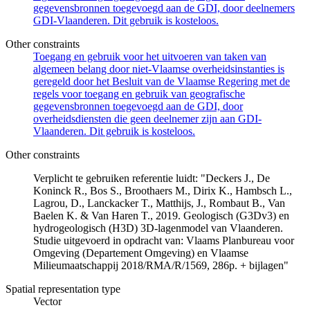
gegevensbronnen toegevoegd aan de GDI, door deelnemers
GDI-Vlaanderen. Dit gebruik is kosteloos.
Other constraints
Toegang en gebruik voor het uitvoeren van taken van
algemeen belang door niet-Vlaamse overheidsinstanties is
geregeld door het Besluit van de Vlaamse Regering met de
regels voor toegang en gebruik van geografische
gegevensbronnen toegevoegd aan de GDI, door
overheidsdiensten die geen deelnemer zijn aan GDI-
Vlaanderen. Dit gebruik is kosteloos.
Other constraints
Verplicht te gebruiken referentie luidt: "Deckers J., De
Koninck R., Bos S., Broothaers M., Dirix K., Hambsch L.,
Lagrou, D., Lanckacker T., Matthijs, J., Rombaut B., Van
Baelen K. & Van Haren T., 2019. Geologisch (G3Dv3) en
hydrogeologisch (H3D) 3D-lagenmodel van Vlaanderen.
Studie uitgevoerd in opdracht van: Vlaams Planbureau voor
Omgeving (Departement Omgeving) en Vlaamse
Milieumaatschappij 2018/RMA/R/1569, 286p. + bijlagen"
Spatial representation type
Vector