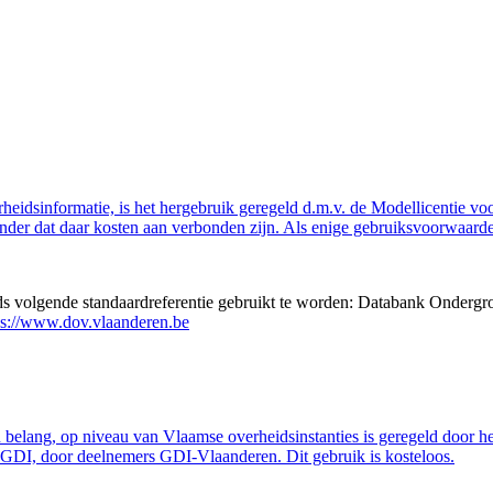
eidsinformatie, is het hergebruik geregeld d.m.v. de Modellicentie voor
nder dat daar kosten aan verbonden zijn. Als enige gebruiksvoorwaarde
eds volgende standaardreferentie gebruikt te worden: Databank Ondergr
ps://www.dov.vlaanderen.be
belang, op niveau van Vlaamse overheidsinstanties is geregeld door h
GDI, door deelnemers GDI-Vlaanderen. Dit gebruik is kosteloos.