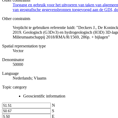
Other constraints
Toegang en gebruik voor het uitvoeren van taken van algemeen 
van geografische gegevensbronnen toegevoegd aan de GDI, door
Other constraints
Verplicht te gebruiken referentie luidt: "Deckers J., De Koni
2019. Geologisch (G3Dv3) en hydrogeologisch (H3D) 3D-lage
Milieumaatschappij 2018/RMA/R/1569, 286p. + bijlagen"
Spatial representation type
Vector
Denominator
50000
Language
Nederlands; Vlaams
Topic category
Geoscientific information
N
S
E