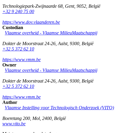
Technologiepark-Zwijnaarde 68
,
Gent
,
9052
,
België
+32 9 240 75 00
https://www.dov.vlaanderen.be
Custodian
Vlaamse overheid - Vlaamse MilieuMaatschappij
Dokter de Moorstraat 24-26
,
Aalst
,
9300
,
België
+32 5 372 62 10
https://www.vmm.be
Owner
Vlaamse overheid - Vlaamse MilieuMaatschappij
Dokter de Moorstraat 24-26
,
Aalst
,
9300
,
België
+32 5 372 62 10
https://www.vmm.be
Author
Vlaamse Instelling voor Technologisch Onderzoek (VITO)
Boeretang 200
,
Mol
,
2400
,
België
www.vito.be