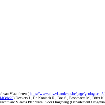
l van Vlaanderen (
https://www.dov.vlaanderen.be/page/geologisch-
el-h3dv20
) Deckers J., De Koninck R., Bos S., Broothaers M., Dirix K.
opdracht van: Vlaams Planbureau voor Omgeving (Departement Omgev