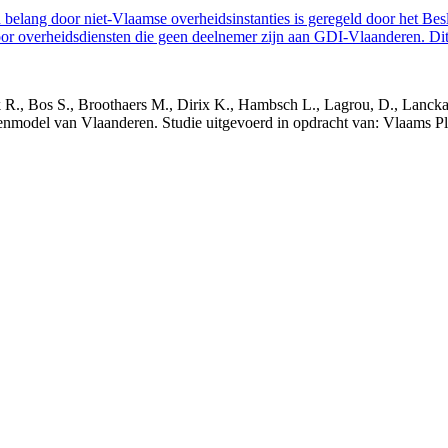
belang door niet-Vlaamse overheidsinstanties is geregeld door het Bes
 overheidsdiensten die geen deelnemer zijn aan GDI-Vlaanderen. Dit 
nck R., Bos S., Broothaers M., Dirix K., Hambsch L., Lagrou, D., Lanck
nmodel van Vlaanderen. Studie uitgevoerd in opdracht van: Vlaams