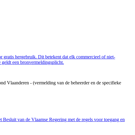
 gratis hergebruik. Dit betekent dat elk commercieel of niet-
 geldt een bronvermeldingsplicht.
ond Vlaanderen - (vermelding van de beheerder en de specifieke
et Besluit van de Vlaamse Regering met de regels voor toegang en