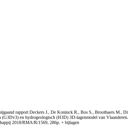
t bijgaand rapport Deckers J., De Koninck R., Bos S., Broothaers M., Di
 (G3Dv3) en hydrogeologisch (H3D) 3D-lagenmodel van Vlaanderen. S
appij 2018/RMA/R/1569, 286p. + bijlagen