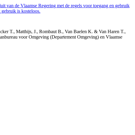
luit van de Vlaamse Regering met de regels voor toegang en gebruik
gebruik is kosteloos.
acker T., Matthijs, J., Rombaut B., Van Baelen K. & Van Haren T.,
 Planbureau voor Omgeving (Departement Omgeving) en Vlaamse