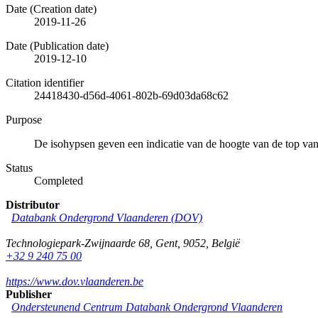
Date (Creation date)
2019-11-26
Date (Publication date)
2019-12-10
Citation identifier
24418430-d56d-4061-802b-69d03da68c62
Purpose
De isohypsen geven een indicatie van de hoogte van de top v
Status
Completed
Distributor
Databank Ondergrond Vlaanderen (DOV)
Technologiepark-Zwijnaarde 68
,
Gent
,
9052
,
België
+32 9 240 75 00
https://www.dov.vlaanderen.be
Publisher
Ondersteunend Centrum Databank Ondergrond Vlaanderen