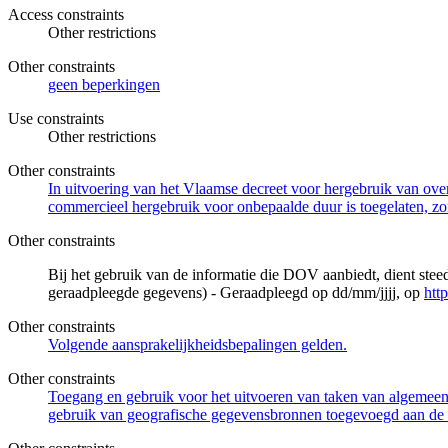
Access constraints
Other restrictions
Other constraints
geen beperkingen
Use constraints
Other restrictions
Other constraints
In uitvoering van het Vlaamse decreet voor hergebruik van overh
commercieel hergebruik voor onbepaalde duur is toegelaten, zo
Other constraints
Bij het gebruik van de informatie die DOV aanbiedt, dient ste
geraadpleegde gegevens) - Geraadpleegd op dd/mm/jjjj, op
htt
Other constraints
Volgende aansprakelijkheidsbepalingen gelden.
Other constraints
Toegang en gebruik voor het uitvoeren van taken van algemeen 
gebruik van geografische gegevensbronnen toegevoegd aan de 