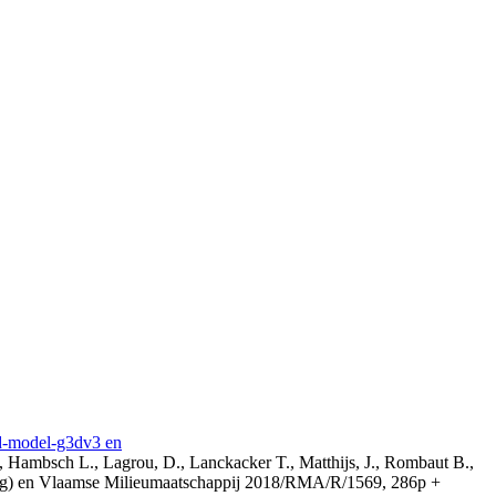
3d-model-g3dv3 en
, Hambsch L., Lagrou, D., Lanckacker T., Matthijs, J., Rombaut B.,
ing) en Vlaamse Milieumaatschappij 2018/RMA/R/1569, 286p +