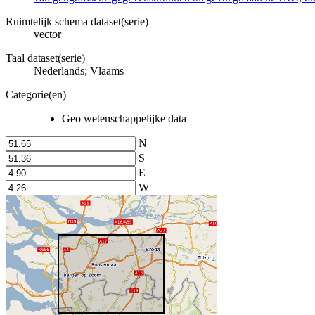
Ruimtelijk schema dataset(serie)
vector
Taal dataset(serie)
Nederlands; Vlaams
Categorie(en)
Geo wetenschappelijke data
N
S
E
W