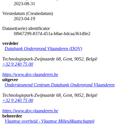
2023-08-31
Versiedatum (Creatiedatum)
2023-04-19
Dataset(serie) identificator
0fb67299-837d-451a-b8ae-bdcaa361d0e2
verdeler
Databank Ondergrond Vlaanderen (DOV)
Technologiepark-Zwijnaarde 68
,
Gent
,
9052
,
België
+32 9 240 75 00
https://www.dov.vlaanderen.be
uitgever
Ondersteunend Centrum Databank Ondergrond Vlaanderen
Technologiepark-Zwijnaarde 68
,
Gent
,
9052
,
België
+32 9 240 75 00
https://www.dov.vlaanderen.be
beheerder
Vlaamse overheid - Vlaamse MilieuMaatschappij