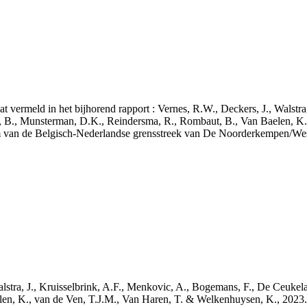
aat vermeld in het bijhorend rapport : Vernes, R.W., Deckers, J., Walstr
, B., Munsterman, D.K., Reindersma, R., Rombaut, B., Van Baelen, K.
m van de Belgisch-Nederlandse grensstreek van De Noorderkempen/W
 Walstra, J., Kruisselbrink, A.F., Menkovic, A., Bogemans, F., De Ceuk
len, K., van de Ven, T.J.M., Van Haren, T. & Welkenhuysen, K., 202