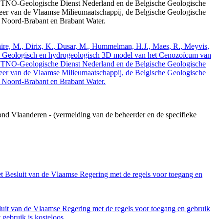
 TNO-Geologische Dienst Nederland en de Belgische Geologische
eer van de Vlaamse Milieumaatschappij, de Belgische Geologische
e Noord-Brabant en Brabant Water.
elaire, M., Dirix, K., Dusar, M., Hummelman, H.J., Maes, R., Meyvis,
3. Geologisch en hydrogeologisch 3D model van het Cenozoïcum van
 TNO-Geologische Dienst Nederland en de Belgische Geologische
eer van de Vlaamse Milieumaatschappij, de Belgische Geologische
e Noord-Brabant en Brabant Water.
ond Vlaanderen - (vermelding van de beheerder en de specifieke
et Besluit van de Vlaamse Regering met de regels voor toegang en
luit van de Vlaamse Regering met de regels voor toegang en gebruik
gebruik is kosteloos.