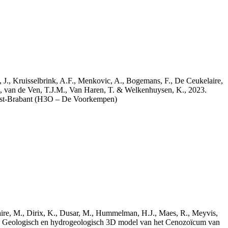
a, J., Kruisselbrink, A.F., Menkovic, A., Bogemans, F., De Ceukelaire,
, van de Ven, T.J.M., Van Haren, T. & Welkenhuysen, K., 2023.
est-Brabant (H3O – De Voorkempen)
elaire, M., Dirix, K., Dusar, M., Hummelman, H.J., Maes, R., Meyvis,
3. Geologisch en hydrogeologisch 3D model van het Cenozoïcum van