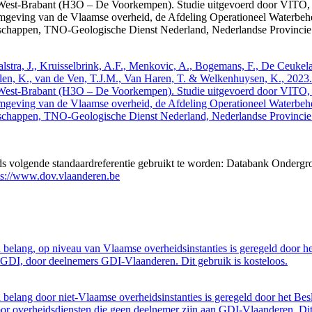
West-Brabant (H3O – De Voorkempen). Studie uitgevoerd door VITO,
mgeving van de Vlaamse overheid, de Afdeling Operationeel Waterbeh
enschappen, TNO-Geologische Dienst Nederland, Nederlandse Provinci
 Walstra, J., Kruisselbrink, A.F., Menkovic, A., Bogemans, F., De Ceuk
len, K., van de Ven, T.J.M., Van Haren, T. & Welkenhuysen, K., 202
West-Brabant (H3O – De Voorkempen). Studie uitgevoerd door VITO,
mgeving van de Vlaamse overheid, de Afdeling Operationeel Waterbeh
enschappen, TNO-Geologische Dienst Nederland, Nederlandse Provinci
eds volgende standaardreferentie gebruikt te worden: Databank Ondergr
ps://www.dov.vlaanderen.be
belang, op niveau van Vlaamse overheidsinstanties is geregeld door h
GDI, door deelnemers GDI-Vlaanderen. Dit gebruik is kosteloos.
belang door niet-Vlaamse overheidsinstanties is geregeld door het Bes
 overheidsdiensten die geen deelnemer zijn aan GDI-Vlaanderen. Dit 