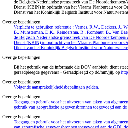
de Belgisch-Nederlandse grensstreek van De Noorderkempen/
Dienst (KBIN) in opdracht van het Vlaams Planbureau voor O
Dienst van het Koninklijk Belgisch Instituut voor Natuurwet
Overige beperkingen
Verplicht te gebruiken referentie : Vernes, R.W., Deckers, J.,
B., Munsterman, D.K., Reindersma, R., Rombaut, B., Van Bae
de Belgisch-Nederlandse grensstreek van De Noorderkempen/
Dienst (KBIN) in opdracht van het Vlaams Planbureau voor O
Dienst van het Koninklijk Belgisch Instituut voor Natuurwet
Overige beperkingen
Bij het gebruik van de informatie die DOV aanbiedt, dient ste
geraadpleegde gegevens) - Geraadpleegd op dd/mm/jjjj, op
htt
Overige beperkingen
Volgende aansprakelijkheidsbepalingen gelden.
Overige beperkingen
Toegang en gebruik voor het uitvoeren van taken van algemeen 
gebruik van geografische gegevensbronnen toegevoegd aan de 
Overige beperkingen
Toegang en gebruik voor het uitvoeren van taken van algemeen 
van geografische gegevensbronnen toegevoegd aan de GDI, door