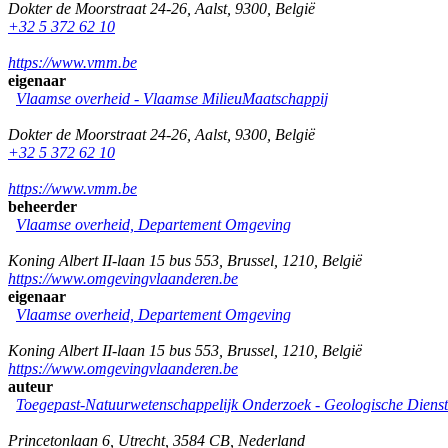
Dokter de Moorstraat 24-26
,
Aalst
,
9300
,
België
+32 5 372 62 10
https://www.vmm.be
eigenaar
Vlaamse overheid - Vlaamse MilieuMaatschappij
Dokter de Moorstraat 24-26
,
Aalst
,
9300
,
België
+32 5 372 62 10
https://www.vmm.be
beheerder
Vlaamse overheid, Departement Omgeving
Koning Albert II-laan 15 bus 553
,
Brussel
,
1210
,
België
https://www.omgevingvlaanderen.be
eigenaar
Vlaamse overheid, Departement Omgeving
Koning Albert II-laan 15 bus 553
,
Brussel
,
1210
,
België
https://www.omgevingvlaanderen.be
auteur
Toegepast-Natuurwetenschappelijk Onderzoek - Geologische Diens
Princetonlaan 6
,
Utrecht
,
3584 CB
,
Nederland