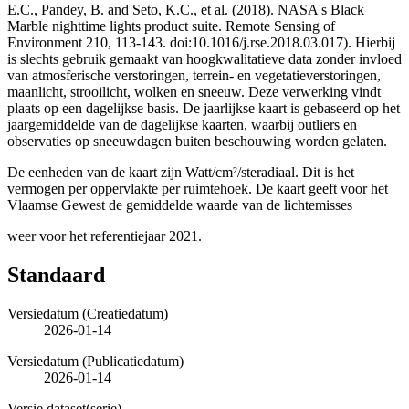
E.C., Pandey, B. and Seto, K.C., et al. (2018). NASA's Black
Marble nighttime lights product suite. Remote Sensing of
Environment 210, 113-143. doi:10.1016/j.rse.2018.03.017). Hierbij
is slechts gebruik gemaakt van hoogkwalitatieve data zonder invloed
van atmosferische verstoringen, terrein- en vegetatieverstoringen,
maanlicht, strooilicht, wolken en sneeuw. Deze verwerking vindt
plaats op een dagelijkse basis. De jaarlijkse kaart is gebaseerd op het
jaargemiddelde van de dagelijkse kaarten, waarbij outliers en
observaties op sneeuwdagen buiten beschouwing worden gelaten.
De eenheden van de kaart zijn Watt/cm²/steradiaal. Dit is het
vermogen per oppervlakte per ruimtehoek. De kaart geeft voor het
Vlaamse Gewest de gemiddelde waarde van de lichtemisses
weer voor het referentiejaar 2021.
Standaard
Versiedatum (Creatiedatum)
2026-01-14
Versiedatum (Publicatiedatum)
2026-01-14
Versie dataset(serie)