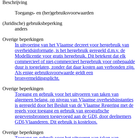
Beschrijving
Toegangs- en (her)gebruiksvoorwaarden
(Juridische) gebruiksbeperking
anders
Overige beperkingen
In uitvoering van het Vlaamse decreet voor hergebruik van
overheidsinformatie, is het hergebruik geregeld d.m.v. de
Modellicentie voor gratis hergebruik. Dit betekent dat elk
commercieel of niet-commercieel hergebruik voor onbepaalde
duur is toegelaten, zonder dat daar kosten aan verbonden zijn.
Als enige gebruiksvoorwaarde geldt een
bronvermeldingsplicht.
Overige beperkingen
Toegang en gebruik voor het uitvoeren van taken van
algemeen belang, op niveau van Vlaamse overheidsinstanties
is geregeld door het Besluit van de Vlaamse Regering met de
regels voor toegang en gebruik van geografische
gegevensbronnen toegevoegd aan de GDI, door deelnemers
GDI-Vlaanderen. Dit gebruik is kosteloos.
Overige beperkingen
Toegang en gebruik voor het uitvoeren van taken van