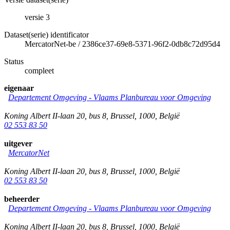
versie 3
Dataset(serie) identificator
MercatorNet-be
/
2386ce37-69e8-5371-96f2-0db8c72d95d4
Status
compleet
eigenaar
Departement Omgeving - Vlaams Planbureau voor Omgeving
Koning Albert II-laan 20, bus 8
,
Brussel
,
1000
,
België
02 553 83 50
uitgever
MercatorNet
Koning Albert II-laan 20, bus 8
,
Brussel
,
1000
,
België
02 553 83 50
beheerder
Departement Omgeving - Vlaams Planbureau voor Omgeving
Koning Albert II-laan 20, bus 8
,
Brussel
,
1000
,
België