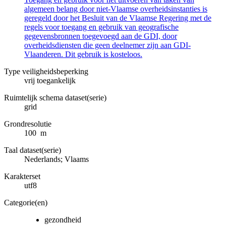
algemeen belang door niet-Vlaamse overheidsinstanties is
geregeld door het Besluit van de Vlaamse Regering met de
regels voor toegang en gebruik van geografische
gegevensbronnen toegevoegd aan de GDI, door
overheidsdiensten die geen deelnemer zijn aan GDI-
Vlaanderen. Dit gebruik is kosteloos.
Type veiligheidsbeperking
vrij toegankelijk
Ruimtelijk schema dataset(serie)
grid
Grondresolutie
100 m
Taal dataset(serie)
Nederlands; Vlaams
Karakterset
utf8
Categorie(en)
gezondheid