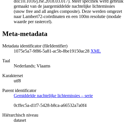
doi:10.1016/j.rse.2018.03.017). Meer specifiek werd gebruik
gemaakt van de jaargemiddelde nachtelijke lichtemissies
(snow free and all angles composite). Deze werden omgezet
naar Lambert72-coördinaten en een 100m resolutie (modale
waarde per rastercel).
Meta-metadata
Metadata identificator (fileIdentifier)
1075e5a7-9f86-5a81-ac5b-8be19150ac28
XML
Taal
Nederlands; Vlaams
Karakterset
utf8
Parent identificator
Gemiddelde nachtelijke lichtemissies – serie
0cffec5a-d1f7-5428-b8ca-a66532a7a0f4
Hiërarchisch niveau
dataset