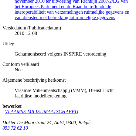
november 2010 ter uitvoering van Richtlijn 2007/2/EG van
het Europees Parlement en de Raad betreffende de
interoperabiliteit van verzamelingen ruimtelijke gegevens en
van diensten met betrekking tot ruimtelijke gegevens
Versiedatum (Publicatiedatum)
2010-12-08
Uitleg
Geharmoniseerd volgens INSPIRE verordening
Conform verklaard
Nee
Algemene beschrijving herkomst
Vlaamse Milieumaatschappij (VMM), Dienst Lucht -
Jaarlijkse modelberekening
bewerker
VLAAMSE MILIEUMAATSCHAPPIJ
Dokter De Moorstraat 24
,
Aalst
,
9300
,
België
053 72 62 10