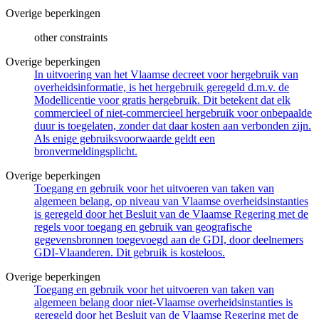
Overige beperkingen
other constraints
Overige beperkingen
In uitvoering van het Vlaamse decreet voor hergebruik van
overheidsinformatie, is het hergebruik geregeld d.m.v. de
Modellicentie voor gratis hergebruik. Dit betekent dat elk
commercieel of niet-commercieel hergebruik voor onbepaalde
duur is toegelaten, zonder dat daar kosten aan verbonden zijn.
Als enige gebruiksvoorwaarde geldt een
bronvermeldingsplicht.
Overige beperkingen
Toegang en gebruik voor het uitvoeren van taken van
algemeen belang, op niveau van Vlaamse overheidsinstanties
is geregeld door het Besluit van de Vlaamse Regering met de
regels voor toegang en gebruik van geografische
gegevensbronnen toegevoegd aan de GDI, door deelnemers
GDI-Vlaanderen. Dit gebruik is kosteloos.
Overige beperkingen
Toegang en gebruik voor het uitvoeren van taken van
algemeen belang door niet-Vlaamse overheidsinstanties is
geregeld door het Besluit van de Vlaamse Regering met de