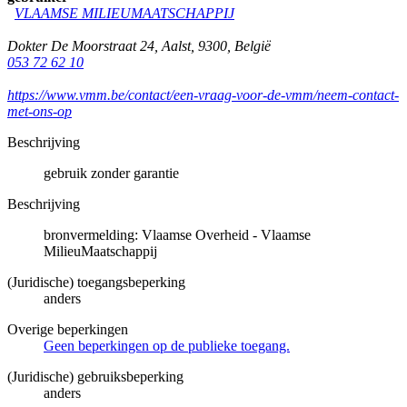
VLAAMSE MILIEUMAATSCHAPPIJ
Dokter De Moorstraat 24
,
Aalst
,
9300
,
België
053 72 62 10
https://www.vmm.be/contact/een-vraag-voor-de-vmm/neem-contact-
met-ons-op
Beschrijving
gebruik zonder garantie
Beschrijving
bronvermelding: Vlaamse Overheid - Vlaamse
MilieuMaatschappij
(Juridische) toegangsbeperking
anders
Overige beperkingen
Geen beperkingen op de publieke toegang.
(Juridische) gebruiksbeperking
anders