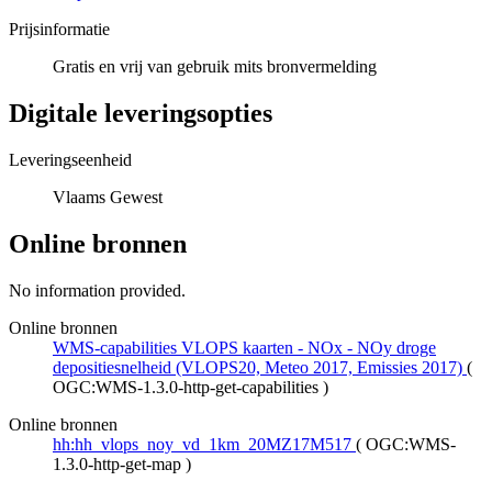
Prijsinformatie
Gratis en vrij van gebruik mits bronvermelding
Digitale leveringsopties
Leveringseenheid
Vlaams Gewest
Online bronnen
No information provided.
Online bronnen
WMS-capabilities VLOPS kaarten - NOx - NOy droge
depositiesnelheid (VLOPS20, Meteo 2017, Emissies 2017)
(
OGC:WMS-1.3.0-http-get-capabilities
)
Online bronnen
hh:hh_vlops_noy_vd_1km_20MZ17M517
(
OGC:WMS-
1.3.0-http-get-map
)