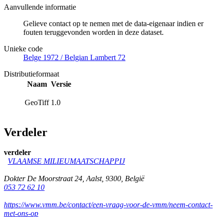
Aanvullende informatie
Gelieve contact op te nemen met de data-eigenaar indien er
fouten teruggevonden worden in deze dataset.
Unieke code
Belge 1972 / Belgian Lambert 72
Distributieformaat
Naam
Versie
GeoTiff
1.0
Verdeler
verdeler
VLAAMSE MILIEUMAATSCHAPPIJ
Dokter De Moorstraat 24
,
Aalst
,
9300
,
België
053 72 62 10
https://www.vmm.be/contact/een-vraag-voor-de-vmm/neem-contact-
met-ons-op