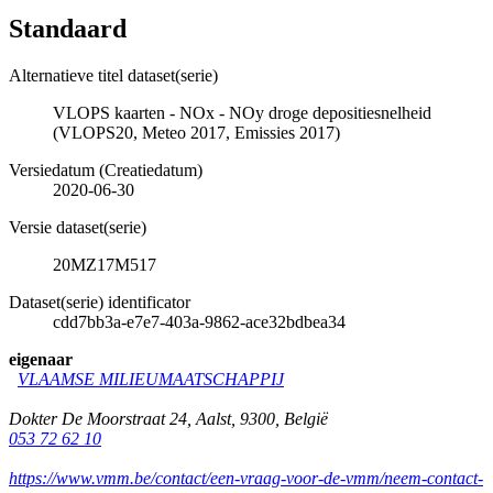
Standaard
Alternatieve titel dataset(serie)
VLOPS kaarten - NOx - NOy droge depositiesnelheid
(VLOPS20, Meteo 2017, Emissies 2017)
Versiedatum (Creatiedatum)
2020-06-30
Versie dataset(serie)
20MZ17M517
Dataset(serie) identificator
cdd7bb3a-e7e7-403a-9862-ace32bdbea34
eigenaar
VLAAMSE MILIEUMAATSCHAPPIJ
Dokter De Moorstraat 24
,
Aalst
,
9300
,
België
053 72 62 10
https://www.vmm.be/contact/een-vraag-voor-de-vmm/neem-contact-