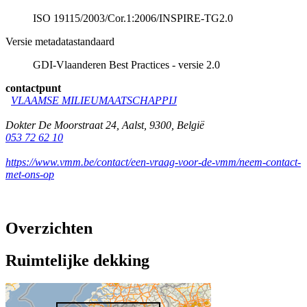
ISO 19115/2003/Cor.1:2006/INSPIRE-TG2.0
Versie metadatastandaard
GDI-Vlaanderen Best Practices - versie 2.0
contactpunt
VLAAMSE MILIEUMAATSCHAPPIJ
Dokter De Moorstraat 24
,
Aalst
,
9300
,
België
053 72 62 10
https://www.vmm.be/contact/een-vraag-voor-de-vmm/neem-contact-
met-ons-op
Overzichten
Ruimtelijke dekking