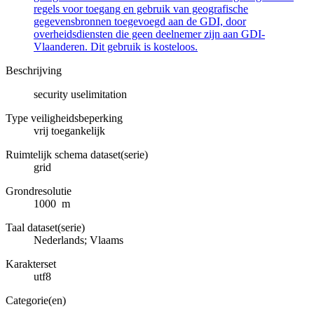
regels voor toegang en gebruik van geografische
gegevensbronnen toegevoegd aan de GDI, door
overheidsdiensten die geen deelnemer zijn aan GDI-
Vlaanderen. Dit gebruik is kosteloos.
Beschrijving
security uselimitation
Type veiligheidsbeperking
vrij toegankelijk
Ruimtelijk schema dataset(serie)
grid
Grondresolutie
1000 m
Taal dataset(serie)
Nederlands; Vlaams
Karakterset
utf8
Categorie(en)