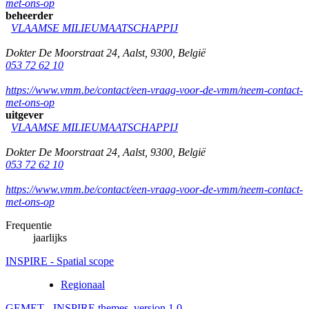
met-ons-op
beheerder
VLAAMSE MILIEUMAATSCHAPPIJ
Dokter De Moorstraat 24
,
Aalst
,
9300
,
België
053 72 62 10
https://www.vmm.be/contact/een-vraag-voor-de-vmm/neem-contact-
met-ons-op
uitgever
VLAAMSE MILIEUMAATSCHAPPIJ
Dokter De Moorstraat 24
,
Aalst
,
9300
,
België
053 72 62 10
https://www.vmm.be/contact/een-vraag-voor-de-vmm/neem-contact-
met-ons-op
Frequentie
jaarlijks
INSPIRE - Spatial scope
Regionaal
GEMET - INSPIRE themes, version 1.0