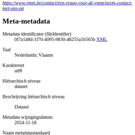
https://www.vmm.be/contact/een-vraag-voor-de-vmm/neem-contact-
met-ons-op
Meta-metadata
Metadata identificator (fileIdentifier)
0f7a148d-1f70-4095-9830-48255a1b565b
XML
Taal
Nederlands; Vlaams
Karakterset
utf8
Hiërarchisch niveau
dataset
Beschrijving hiërarchisch niveau
Dataset
Metadata wijzigingsdatum
2024-11-18
Naam metadatastandaard