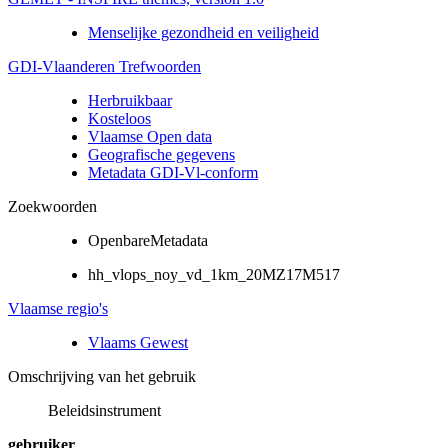
Menselijke gezondheid en veiligheid
GDI-Vlaanderen Trefwoorden
Herbruikbaar
Kosteloos
Vlaamse Open data
Geografische gegevens
Metadata GDI-Vl-conform
Zoekwoorden
OpenbareMetadata
hh_vlops_noy_vd_1km_20MZ17M517
Vlaamse regio's
Vlaams Gewest
Omschrijving van het gebruik
Beleidsinstrument
gebruiker