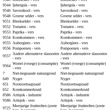
9544
Ijsbergsla - vers
Ijsbergsla - vers
9546
Savooikool - vers
Savooikool - vers
9548
Groene selder - vers
Groene selder - vers
9551
Bleekselder - vers
Bleekselder - vers
9552
Tomaten - vers
Tomaten - vers
9553
Paprika - vers
Paprika - vers
9554
Komkommers - vers
Komkommers - vers
9555
Aubergines - vers
Aubergines - vers
9556
Pompoenen - vers
Pompoenen - vers
Andere alternatieve slasoorten
Andere alternatieve slasoorten
9557
- vers
- vers
Wortel (vroege) (consumptie)
Wortel (vroege) (consumptie)
9564
- vers
- vers
7
Niet-begraasde natuurgrond
Niet-begraasde natuurgrond
649
Nyger
Nyger
651
Nootzoetraapzaad
Nootzoetraapzaad
652
Komkommerkruid
Komkommerkruid
8586
Artisjok - industrie
Artisjok - industrie
9586
Artisjok - vers
Artisjok - vers
Meerjarige fruitteelten (zoete
Meerjarige fruitteelten (zoete
9725