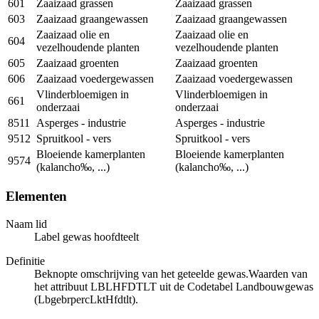
601
Zaaizaad grassen
Zaaizaad grassen
603
Zaaizaad graangewassen
Zaaizaad graangewassen
Zaaizaad olie en
Zaaizaad olie en
604
vezelhoudende planten
vezelhoudende planten
605
Zaaizaad groenten
Zaaizaad groenten
606
Zaaizaad voedergewassen
Zaaizaad voedergewassen
Vlinderbloemigen in
Vlinderbloemigen in
661
onderzaai
onderzaai
8511
Asperges - industrie
Asperges - industrie
9512
Spruitkool - vers
Spruitkool - vers
Bloeiende kamerplanten
Bloeiende kamerplanten
9574
(kalancho‰, ...)
(kalancho‰, ...)
Elementen
Naam lid
Label gewas hoofdteelt
Definitie
Beknopte omschrijving van het geteelde gewas.Waarden van
het attribuut LBLHFDTLT uit de Codetabel Landbouwgewas
(LbgebrpercLktHfdtlt).