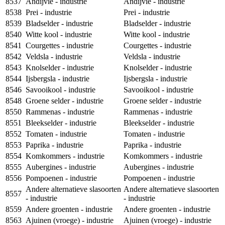
8537
Andijvie - industrie
Andijvie - industrie
8538
Prei - industrie
Prei - industrie
8539
Bladselder - industrie
Bladselder - industrie
8540
Witte kool - industrie
Witte kool - industrie
8541
Courgettes - industrie
Courgettes - industrie
8542
Veldsla - industrie
Veldsla - industrie
8543
Knolselder - industrie
Knolselder - industrie
8544
Ijsbergsla - industrie
Ijsbergsla - industrie
8546
Savooikool - industrie
Savooikool - industrie
8548
Groene selder - industrie
Groene selder - industrie
8550
Rammenas - industrie
Rammenas - industrie
8551
Bleekselder - industrie
Bleekselder - industrie
8552
Tomaten - industrie
Tomaten - industrie
8553
Paprika - industrie
Paprika - industrie
8554
Komkommers - industrie
Komkommers - industrie
8555
Aubergines - industrie
Aubergines - industrie
8556
Pompoenen - industrie
Pompoenen - industrie
Andere alternatieve slasoorten
Andere alternatieve slasoorten
8557
- industrie
- industrie
8559
Andere groenten - industrie
Andere groenten - industrie
8563
Ajuinen (vroege) - industrie
Ajuinen (vroege) - industrie