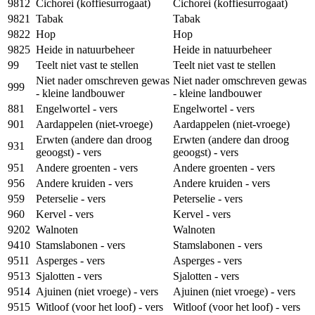
9812
Cichorei (koffiesurrogaat)
Cichorei (koffiesurrogaat)
9821
Tabak
Tabak
9822
Hop
Hop
9825
Heide in natuurbeheer
Heide in natuurbeheer
99
Teelt niet vast te stellen
Teelt niet vast te stellen
Niet nader omschreven gewas
Niet nader omschreven gewas
999
- kleine landbouwer
- kleine landbouwer
881
Engelwortel - vers
Engelwortel - vers
901
Aardappelen (niet-vroege)
Aardappelen (niet-vroege)
Erwten (andere dan droog
Erwten (andere dan droog
931
geoogst) - vers
geoogst) - vers
951
Andere groenten - vers
Andere groenten - vers
956
Andere kruiden - vers
Andere kruiden - vers
959
Peterselie - vers
Peterselie - vers
960
Kervel - vers
Kervel - vers
9202
Walnoten
Walnoten
9410
Stamslabonen - vers
Stamslabonen - vers
9511
Asperges - vers
Asperges - vers
9513
Sjalotten - vers
Sjalotten - vers
9514
Ajuinen (niet vroege) - vers
Ajuinen (niet vroege) - vers
9515
Witloof (voor het loof) - vers
Witloof (voor het loof) - vers