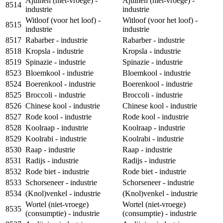
Ajuinen (niet-vroege) -
Ajuinen (niet-vroege) -
8514
industrie
industrie
Witloof (voor het loof) -
Witloof (voor het loof) -
8515
industrie
industrie
8517
Rabarber - industrie
Rabarber - industrie
8518
Kropsla - industrie
Kropsla - industrie
8519
Spinazie - industrie
Spinazie - industrie
8523
Bloemkool - industrie
Bloemkool - industrie
8524
Boerenkool - industrie
Boerenkool - industrie
8525
Broccoli - industrie
Broccoli - industrie
8526
Chinese kool - industrie
Chinese kool - industrie
8527
Rode kool - industrie
Rode kool - industrie
8528
Koolraap - industrie
Koolraap - industrie
8529
Koolrabi - industrie
Koolrabi - industrie
8530
Raap - industrie
Raap - industrie
8531
Radijs - industrie
Radijs - industrie
8532
Rode biet - industrie
Rode biet - industrie
8533
Schorseneer - industrie
Schorseneer - industrie
8534
(Knol)venkel - industrie
(Knol)venkel - industrie
Wortel (niet-vroege)
Wortel (niet-vroege)
8535
(consumptie) - industrie
(consumptie) - industrie