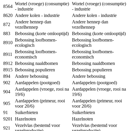
Wortel (vroege) (consumptie)
Wortel (vroege) (consumptie)
8564
- industrie
- industrie
8620
Andere kolen - industrie
Andere kolen - industrie
Andere hennep dan
Andere hennep dan
872
vezelhennep
vezelhennep
883
Bebossing (korte omlooptijd)
Bebossing (korte omlooptijd)
Bebossing loofbomen-
Bebossing loofbomen-
8910
ecologisch
ecologisch
Bebossing loofbomen-
Bebossing loofbomen-
8911
economisch
economisch
8912
Bebossing naaldbomen
Bebossing naaldbomen
8915
Bebossing populieren
Bebossing populieren
894
Andere bebossing
Andere bebossing
902
Aardappelen (pootgoed)
Aardappelen (pootgoed)
Aardappelen (vroege, rooi na
Aardappelen (vroege, rooi na
904
19/6)
19/6)
Aardappelen (primeur, rooi
Aardappelen (primeur, rooi
905
voor 20/6)
voor 20/6)
91
Suikerbieten
Suikerbieten
9201
Hazelnoten
Hazelnoten
Vezelvlas (bestemd voor
Vezelvlas (bestemd voor
921
vezelproductie)
vezelproductie)