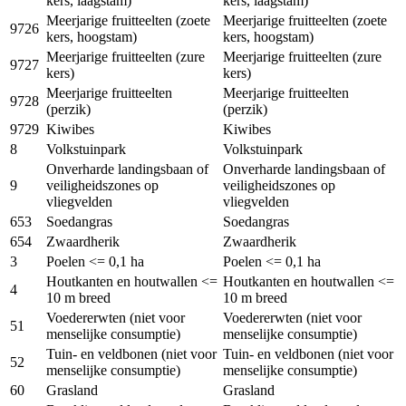
kers, laagstam)
kers, laagstam)
Meerjarige fruitteelten (zoete
Meerjarige fruitteelten (zoete
9726
kers, hoogstam)
kers, hoogstam)
Meerjarige fruitteelten (zure
Meerjarige fruitteelten (zure
9727
kers)
kers)
Meerjarige fruitteelten
Meerjarige fruitteelten
9728
(perzik)
(perzik)
9729
Kiwibes
Kiwibes
8
Volkstuinpark
Volkstuinpark
Onverharde landingsbaan of
Onverharde landingsbaan of
9
veiligheidszones op
veiligheidszones op
vliegvelden
vliegvelden
653
Soedangras
Soedangras
654
Zwaardherik
Zwaardherik
3
Poelen <= 0,1 ha
Poelen <= 0,1 ha
Houtkanten en houtwallen <=
Houtkanten en houtwallen <=
4
10 m breed
10 m breed
Voedererwten (niet voor
Voedererwten (niet voor
51
menselijke consumptie)
menselijke consumptie)
Tuin- en veldbonen (niet voor
Tuin- en veldbonen (niet voor
52
menselijke consumptie)
menselijke consumptie)
60
Grasland
Grasland