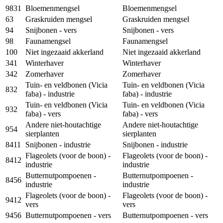
9831
Bloemenmengsel
Bloemenmengsel
63
Graskruiden mengsel
Graskruiden mengsel
94
Snijbonen - vers
Snijbonen - vers
98
Faunamengsel
Faunamengsel
100
Niet ingezaaid akkerland
Niet ingezaaid akkerland
341
Winterhaver
Winterhaver
342
Zomerhaver
Zomerhaver
Tuin- en veldbonen (Vicia
Tuin- en veldbonen (Vicia
832
faba) - industrie
faba) - industrie
Tuin- en veldbonen (Vicia
Tuin- en veldbonen (Vicia
932
faba) - vers
faba) - vers
Andere niet-houtachtige
Andere niet-houtachtige
954
sierplanten
sierplanten
8411
Snijbonen - industrie
Snijbonen - industrie
Flageolets (voor de boon) -
Flageolets (voor de boon) -
8412
industrie
industrie
Butternutpompoenen -
Butternutpompoenen -
8456
industrie
industrie
Flageolets (voor de boon) -
Flageolets (voor de boon) -
9412
vers
vers
9456
Butternutpompoenen - vers
Butternutpompoenen - vers