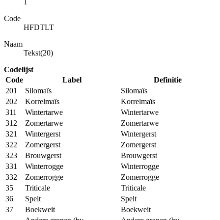
1
Code
HFDTLT
Naam
Tekst(20)
Codelijst
Code
Label
Definitie
201
Silomaïs
Silomaïs
202
Korrelmaïs
Korrelmaïs
311
Wintertarwe
Wintertarwe
312
Zomertarwe
Zomertarwe
321
Wintergerst
Wintergerst
322
Zomergerst
Zomergerst
323
Brouwgerst
Brouwgerst
331
Winterrogge
Winterrogge
332
Zomerrogge
Zomerrogge
35
Triticale
Triticale
36
Spelt
Spelt
37
Boekweit
Boekweit