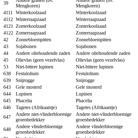
Andere granen (bv.
Andere granen (bv.
39
Mengkoren)
Mengkoren)
4111
Winterkoolzaad
Winterkoolzaad
4112
Winterraapzaad
Winterraapzaad
4121
Zomerkoolzaad
Zomerkoolzaad
4122
Zomerraapzaad
Zomerraapzaad
42
Zonnebloempitten
Zonnebloempitten
43
Sojabonen
Sojabonen
44
Andere oliehoudende zaden
Andere oliehoudende zaden
45
Olievlas (geen vezelvlas)
Olievlas (geen vezelvlas)
53
Niet-bittere lupinen
Niet-bittere lupinen
638
Festulolium
Festulolium
639
Snijrogge
Snijrogge
643
Gele mosterd
Gele mosterd
644
Lupinen
Lupinen
645
Phacelia
Phacelia
646
Tagetes (Afrikaantje)
Tagetes (Afrikaantje)
Andere niet-vlinderbloemige
Andere niet-vlinderbloemige
647
groenbedekker
groenbedekker
Andere vlinderbloemige
Andere vlinderbloemige
648
groenbedekker
groenbedekker