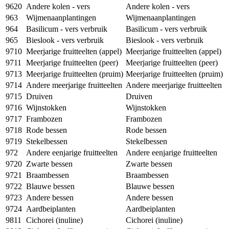
9620
Andere kolen - vers
Andere kolen - vers
963
Wijmenaanplantingen
Wijmenaanplantingen
964
Basilicum - vers verbruik
Basilicum - vers verbruik
965
Bieslook - vers verbruik
Bieslook - vers verbruik
9710
Meerjarige fruitteelten (appel)
Meerjarige fruitteelten (appel)
9711
Meerjarige fruitteelten (peer)
Meerjarige fruitteelten (peer)
9713
Meerjarige fruitteelten (pruim)
Meerjarige fruitteelten (pruim)
9714
Andere meerjarige fruitteelten
Andere meerjarige fruitteelten
9715
Druiven
Druiven
9716
Wijnstokken
Wijnstokken
9717
Frambozen
Frambozen
9718
Rode bessen
Rode bessen
9719
Stekelbessen
Stekelbessen
972
Andere eenjarige fruitteelten
Andere eenjarige fruitteelten
9720
Zwarte bessen
Zwarte bessen
9721
Braambessen
Braambessen
9722
Blauwe bessen
Blauwe bessen
9723
Andere bessen
Andere bessen
9724
Aardbeiplanten
Aardbeiplanten
9811
Cichorei (inuline)
Cichorei (inuline)