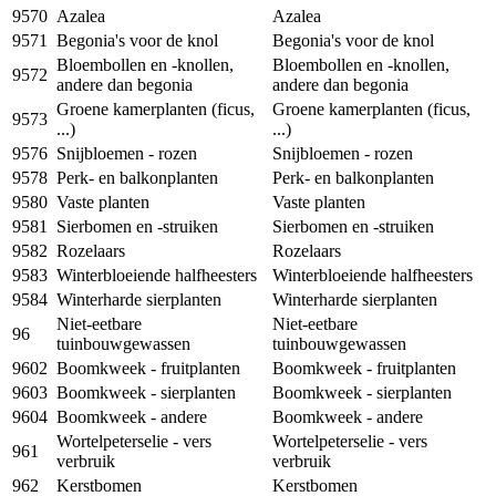
9570
Azalea
Azalea
9571
Begonia's voor de knol
Begonia's voor de knol
Bloembollen en -knollen,
Bloembollen en -knollen,
9572
andere dan begonia
andere dan begonia
Groene kamerplanten (ficus,
Groene kamerplanten (ficus,
9573
...)
...)
9576
Snijbloemen - rozen
Snijbloemen - rozen
9578
Perk- en balkonplanten
Perk- en balkonplanten
9580
Vaste planten
Vaste planten
9581
Sierbomen en -struiken
Sierbomen en -struiken
9582
Rozelaars
Rozelaars
9583
Winterbloeiende halfheesters
Winterbloeiende halfheesters
9584
Winterharde sierplanten
Winterharde sierplanten
Niet-eetbare
Niet-eetbare
96
tuinbouwgewassen
tuinbouwgewassen
9602
Boomkweek - fruitplanten
Boomkweek - fruitplanten
9603
Boomkweek - sierplanten
Boomkweek - sierplanten
9604
Boomkweek - andere
Boomkweek - andere
Wortelpeterselie - vers
Wortelpeterselie - vers
961
verbruik
verbruik
962
Kerstbomen
Kerstbomen