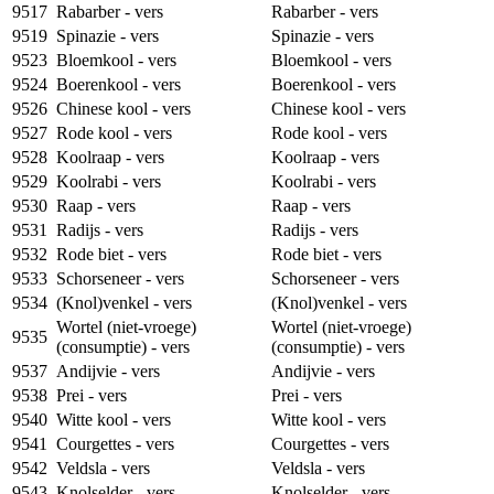
9517
Rabarber - vers
Rabarber - vers
9519
Spinazie - vers
Spinazie - vers
9523
Bloemkool - vers
Bloemkool - vers
9524
Boerenkool - vers
Boerenkool - vers
9526
Chinese kool - vers
Chinese kool - vers
9527
Rode kool - vers
Rode kool - vers
9528
Koolraap - vers
Koolraap - vers
9529
Koolrabi - vers
Koolrabi - vers
9530
Raap - vers
Raap - vers
9531
Radijs - vers
Radijs - vers
9532
Rode biet - vers
Rode biet - vers
9533
Schorseneer - vers
Schorseneer - vers
9534
(Knol)venkel - vers
(Knol)venkel - vers
Wortel (niet-vroege)
Wortel (niet-vroege)
9535
(consumptie) - vers
(consumptie) - vers
9537
Andijvie - vers
Andijvie - vers
9538
Prei - vers
Prei - vers
9540
Witte kool - vers
Witte kool - vers
9541
Courgettes - vers
Courgettes - vers
9542
Veldsla - vers
Veldsla - vers
9543
Knolselder - vers
Knolselder - vers