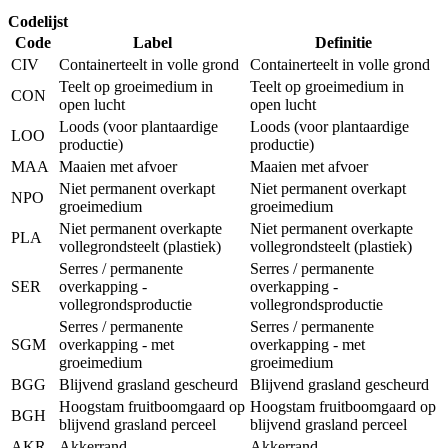
Codelijst
Code
Label
Definitie
CIV
Containerteelt in volle grond
Containerteelt in volle grond
Teelt op groeimedium in
Teelt op groeimedium in
CON
open lucht
open lucht
Loods (voor plantaardige
Loods (voor plantaardige
LOO
productie)
productie)
MAA
Maaien met afvoer
Maaien met afvoer
Niet permanent overkapt
Niet permanent overkapt
NPO
groeimedium
groeimedium
Niet permanent overkapte
Niet permanent overkapte
PLA
vollegrondsteelt (plastiek)
vollegrondsteelt (plastiek)
Serres / permanente
Serres / permanente
SER
overkapping -
overkapping -
vollegrondsproductie
vollegrondsproductie
Serres / permanente
Serres / permanente
SGM
overkapping - met
overkapping - met
groeimedium
groeimedium
BGG
Blijvend grasland gescheurd
Blijvend grasland gescheurd
Hoogstam fruitboomgaard op
Hoogstam fruitboomgaard op
BGH
blijvend grasland perceel
blijvend grasland perceel
AKR
Akkerrand
Akkerrand