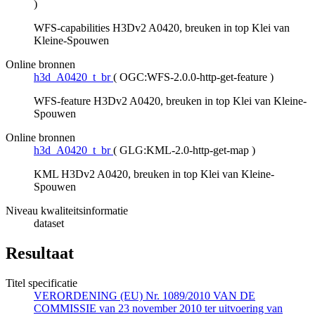
)
WFS-capabilities H3Dv2 A0420, breuken in top Klei van
Kleine-Spouwen
Online bronnen
h3d_A0420_t_br
(
OGC:WFS-2.0.0-http-get-feature
)
WFS-feature H3Dv2 A0420, breuken in top Klei van Kleine-
Spouwen
Online bronnen
h3d_A0420_t_br
(
GLG:KML-2.0-http-get-map
)
KML H3Dv2 A0420, breuken in top Klei van Kleine-
Spouwen
Niveau kwaliteitsinformatie
dataset
Resultaat
Titel specificatie
VERORDENING (EU) Nr. 1089/2010 VAN DE
COMMISSIE van 23 november 2010 ter uitvoering van