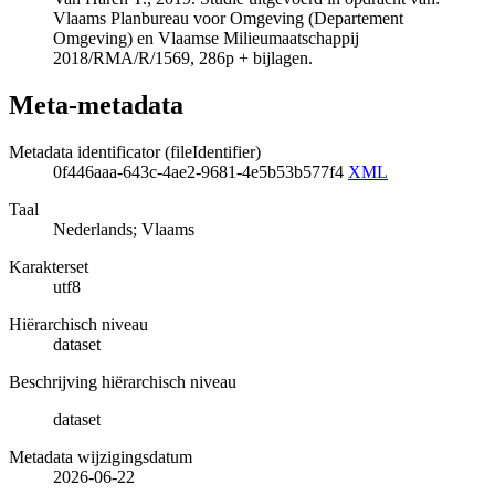
Vlaams Planbureau voor Omgeving (Departement
Omgeving) en Vlaamse Milieumaatschappij
2018/RMA/R/1569, 286p + bijlagen.
Meta-metadata
Metadata identificator (fileIdentifier)
0f446aaa-643c-4ae2-9681-4e5b53b577f4
XML
Taal
Nederlands; Vlaams
Karakterset
utf8
Hiërarchisch niveau
dataset
Beschrijving hiërarchisch niveau
dataset
Metadata wijzigingsdatum
2026-06-22