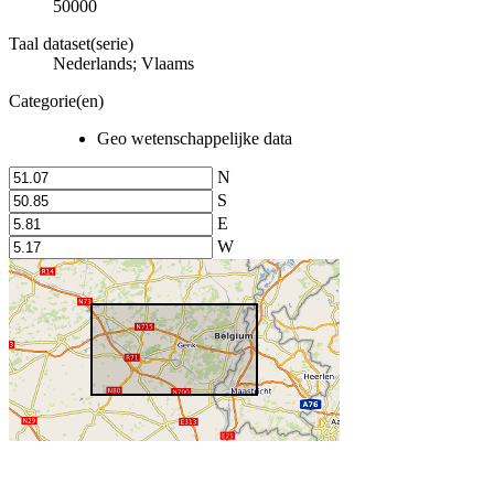
50000
Taal dataset(serie)
Nederlands; Vlaams
Categorie(en)
Geo wetenschappelijke data
N
S
E
W