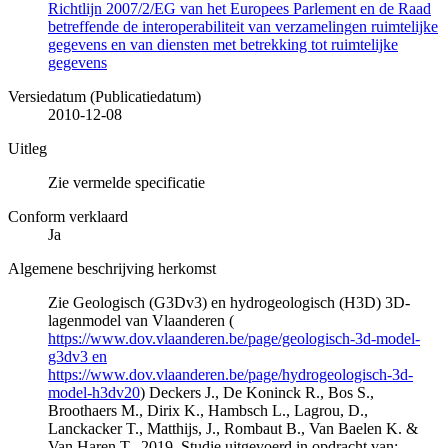
Richtlijn 2007/2/EG van het Europees Parlement en de Raad
betreffende de interoperabiliteit van verzamelingen ruimtelijke
gegevens en van diensten met betrekking tot ruimtelijke
gegevens
Versiedatum (Publicatiedatum)
2010-12-08
Uitleg
Zie vermelde specificatie
Conform verklaard
Ja
Algemene beschrijving herkomst
Zie Geologisch (G3Dv3) en hydrogeologisch (H3D) 3D-
lagenmodel van Vlaanderen (
https://www.dov.vlaanderen.be/page/geologisch-3d-model-
g3dv3 en
https://www.dov.vlaanderen.be/page/hydrogeologisch-3d-
model-h3dv20
) Deckers J., De Koninck R., Bos S.,
Broothaers M., Dirix K., Hambsch L., Lagrou, D.,
Lanckacker T., Matthijs, J., Rombaut B., Van Baelen K. &
Van Haren T., 2019. Studie uitgevoerd in opdracht van: