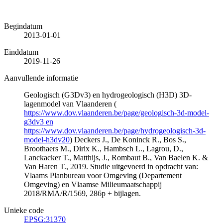
Begindatum
2013-01-01
Einddatum
2019-11-26
Aanvullende informatie
Geologisch (G3Dv3) en hydrogeologisch (H3D) 3D-
lagenmodel van Vlaanderen (
https://www.dov.vlaanderen.be/page/geologisch-3d-model-
g3dv3 en
https://www.dov.vlaanderen.be/page/hydrogeologisch-3d-
model-h3dv20
) Deckers J., De Koninck R., Bos S.,
Broothaers M., Dirix K., Hambsch L., Lagrou, D.,
Lanckacker T., Matthijs, J., Rombaut B., Van Baelen K. &
Van Haren T., 2019. Studie uitgevoerd in opdracht van:
Vlaams Planbureau voor Omgeving (Departement
Omgeving) en Vlaamse Milieumaatschappij
2018/RMA/R/1569, 286p + bijlagen.
Unieke code
EPSG:31370