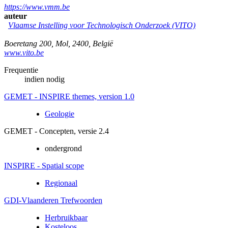
https://www.vmm.be
auteur
Vlaamse Instelling voor Technologisch Onderzoek (VITO)
Boeretang 200
,
Mol
,
2400
,
België
www.vito.be
Frequentie
indien nodig
GEMET - INSPIRE themes, version 1.0
Geologie
GEMET - Concepten, versie 2.4
ondergrond
INSPIRE - Spatial scope
Regionaal
GDI-Vlaanderen Trefwoorden
Herbruikbaar
Kosteloos