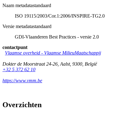
Naam metadatastandaard
ISO 19115/2003/Cor.1:2006/INSPIRE-TG2.0
Versie metadatastandaard
GDI-Vlaanderen Best Practices - versie 2.0
contactpunt
Vlaamse overheid - Vlaamse MilieuMaatschappij
Dokter de Moorstraat 24-26
,
Aalst
,
9300
,
België
+32 5 372 62 10
https://www.vmm.be
Overzichten