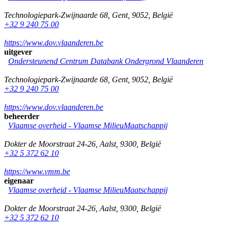
Technologiepark-Zwijnaarde 68
,
Gent
,
9052
,
België
+32 9 240 75 00
https://www.dov.vlaanderen.be
uitgever
Ondersteunend Centrum Databank Ondergrond Vlaanderen
Technologiepark-Zwijnaarde 68
,
Gent
,
9052
,
België
+32 9 240 75 00
https://www.dov.vlaanderen.be
beheerder
Vlaamse overheid - Vlaamse MilieuMaatschappij
Dokter de Moorstraat 24-26
,
Aalst
,
9300
,
België
+32 5 372 62 10
https://www.vmm.be
eigenaar
Vlaamse overheid - Vlaamse MilieuMaatschappij
Dokter de Moorstraat 24-26
,
Aalst
,
9300
,
België
+32 5 372 62 10