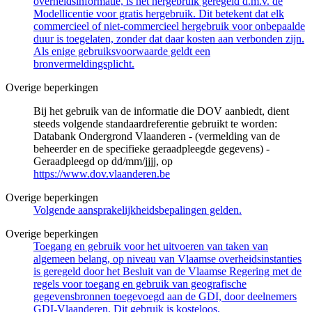
overheidsinformatie, is het hergebruik geregeld d.m.v. de
Modellicentie voor gratis hergebruik. Dit betekent dat elk
commercieel of niet-commercieel hergebruik voor onbepaalde
duur is toegelaten, zonder dat daar kosten aan verbonden zijn.
Als enige gebruiksvoorwaarde geldt een
bronvermeldingsplicht.
Overige beperkingen
Bij het gebruik van de informatie die DOV aanbiedt, dient
steeds volgende standaardreferentie gebruikt te worden:
Databank Ondergrond Vlaanderen - (vermelding van de
beheerder en de specifieke geraadpleegde gegevens) -
Geraadpleegd op dd/mm/jjjj, op
https://www.dov.vlaanderen.be
Overige beperkingen
Volgende aansprakelijkheidsbepalingen gelden.
Overige beperkingen
Toegang en gebruik voor het uitvoeren van taken van
algemeen belang, op niveau van Vlaamse overheidsinstanties
is geregeld door het Besluit van de Vlaamse Regering met de
regels voor toegang en gebruik van geografische
gegevensbronnen toegevoegd aan de GDI, door deelnemers
GDI-Vlaanderen. Dit gebruik is kosteloos.