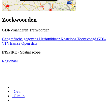
Zoekwoorden
GDI-Vlaanderen Trefwoorden
Geografische gegevens
Herbruikbaar
Kosteloos
Toegevoegd GDI-
Vl
Vlaamse Open data
INSPIRE - Spatial scope
Regionaal
Over
Github