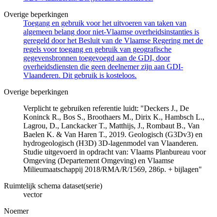
Overige beperkingen
Toegang en gebruik voor het uitvoeren van taken van
algemeen belang door niet-Vlaamse overheidsinstanties is
geregeld door het Besluit van de Vlaamse Regering met de
regels voor toegang en gebruik van geografische
gegevensbronnen toegevoegd aan de GDI, door
overheidsdiensten die geen deelnemer zijn aan GDI-
Vlaanderen. Dit gebruik is kosteloos.
Overige beperkingen
Verplicht te gebruiken referentie luidt: "Deckers J., De
Koninck R., Bos S., Broothaers M., Dirix K., Hambsch L.,
Lagrou, D., Lanckacker T., Matthijs, J., Rombaut B., Van
Baelen K. & Van Haren T., 2019. Geologisch (G3Dv3) en
hydrogeologisch (H3D) 3D-lagenmodel van Vlaanderen.
Studie uitgevoerd in opdracht van: Vlaams Planbureau voor
Omgeving (Departement Omgeving) en Vlaamse
Milieumaatschappij 2018/RMA/R/1569, 286p. + bijlagen"
Ruimtelijk schema dataset(serie)
vector
Noemer