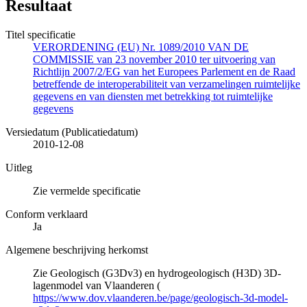
Resultaat
Titel specificatie
VERORDENING (EU) Nr. 1089/2010 VAN DE
COMMISSIE van 23 november 2010 ter uitvoering van
Richtlijn 2007/2/EG van het Europees Parlement en de Raad
betreffende de interoperabiliteit van verzamelingen ruimtelijke
gegevens en van diensten met betrekking tot ruimtelijke
gegevens
Versiedatum (Publicatiedatum)
2010-12-08
Uitleg
Zie vermelde specificatie
Conform verklaard
Ja
Algemene beschrijving herkomst
Zie Geologisch (G3Dv3) en hydrogeologisch (H3D) 3D-
lagenmodel van Vlaanderen (
https://www.dov.vlaanderen.be/page/geologisch-3d-model-