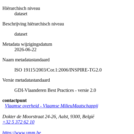
Hiërarchisch niveau
dataset
Beschrijving hiërarchisch niveau
dataset
Metadata wijzigingsdatum
2026-06-22
Naam metadatastandaard
ISO 19115/2003/Cor.1:2006/INSPIRE-TG2.0
Versie metadatastandaard
GDI-Vlaanderen Best Practices - versie 2.0
contactpunt
Vlaamse overheid - Vlaamse MilieuMaatschappij
Dokter de Moorstraat 24-26
,
Aalst
,
9300
,
België
+32 5 372 62 10
https://www.vmm.be