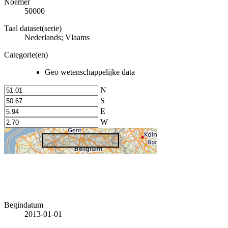
Noemer
50000
Taal dataset(serie)
Nederlands; Vlaams
Categorie(en)
Geo wetenschappelijke data
N
S
E
W
Begindatum
2013-01-01