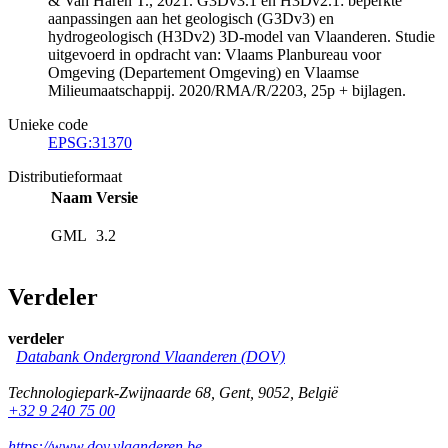
& Van Haren T., 2021. G3Dv3.1 en H3Dv2.1: beperkte
aanpassingen aan het geologisch (G3Dv3) en
hydrogeologisch (H3Dv2) 3D-model van Vlaanderen. Studie
uitgevoerd in opdracht van: Vlaams Planbureau voor
Omgeving (Departement Omgeving) en Vlaamse
Milieumaatschappij. 2020/RMA/R/2203, 25p + bijlagen.
Unieke code
EPSG:31370
Distributieformaat
Naam
Versie
GML
3.2
Verdeler
verdeler
Databank Ondergrond Vlaanderen (DOV)
Technologiepark-Zwijnaarde 68
,
Gent
,
9052
,
België
+32 9 240 75 00
https://www.dov.vlaanderen.be