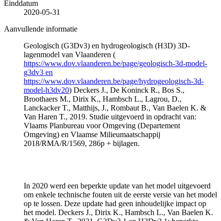
Einddatum
2020-05-31
Aanvullende informatie
Geologisch (G3Dv3) en hydrogeologisch (H3D) 3D-
lagenmodel van Vlaanderen (
https://www.dov.vlaanderen.be/page/geologisch-3d-model-
g3dv3 en
https://www.dov.vlaanderen.be/page/hydrogeologisch-3d-
model-h3dv20
) Deckers J., De Koninck R., Bos S.,
Broothaers M., Dirix K., Hambsch L., Lagrou, D.,
Lanckacker T., Matthijs, J., Rombaut B., Van Baelen K. &
Van Haren T., 2019. Studie uitgevoerd in opdracht van:
Vlaams Planbureau voor Omgeving (Departement
Omgeving) en Vlaamse Milieumaatschappij
2018/RMA/R/1569, 286p + bijlagen.
In 2020 werd een beperkte update van het model uitgevoerd
om enkele technische fouten uit de eerste versie van het model
op te lossen. Deze update had geen inhoudelijke impact op
het model. Deckers J., Dirix K., Hambsch L., Van Baelen K.