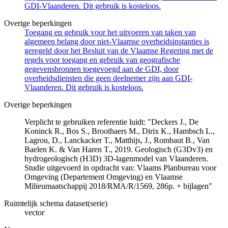
GDI-Vlaanderen. Dit gebruik is kosteloos.
Overige beperkingen
Toegang en gebruik voor het uitvoeren van taken van
algemeen belang door niet-Vlaamse overheidsinstanties is
geregeld door het Besluit van de Vlaamse Regering met de
regels voor toegang en gebruik van geografische
gegevensbronnen toegevoegd aan de GDI, door
overheidsdiensten die geen deelnemer zijn aan GDI-
Vlaanderen. Dit gebruik is kosteloos.
Overige beperkingen
Verplicht te gebruiken referentie luidt: "Deckers J., De
Koninck R., Bos S., Broothaers M., Dirix K., Hambsch L.,
Lagrou, D., Lanckacker T., Matthijs, J., Rombaut B., Van
Baelen K. & Van Haren T., 2019. Geologisch (G3Dv3) en
hydrogeologisch (H3D) 3D-lagenmodel van Vlaanderen.
Studie uitgevoerd in opdracht van: Vlaams Planbureau voor
Omgeving (Departement Omgeving) en Vlaamse
Milieumaatschappij 2018/RMA/R/1569, 286p. + bijlagen"
Ruimtelijk schema dataset(serie)
vector