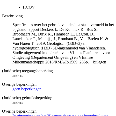
HCOV
Beschrijving
Specificaties over het gebruik van de data staan vermeld in het
bijgaand rapport Deckers J., De Koninck R., Bos S.,
Broothaers M., Dirix K., Hambsch L., Lagrou, D.,
Lanckacker T., Matthijs, J., Rombaut B., Van Baelen K. &
Van Haren T., 2019. Geologisch (G3Dv3) en
hydrogeologisch (H3D) 3D-lagenmodel van Vlaanderen.
Studie uitgevoerd in opdracht van: Vlaams Planbureau voor
Omgeving (Departement Omgeving) en Vlaamse
Milieumaatschappij 2018/RMA/R/1569, 286p. + bijlagen
(Juridische) toegangsbeperking
anders
Overige beperkingen
geen beperkingen
(Juridische) gebruiksbeperking
anders
Overige beperkingen
In uitvoering van het Vlaamse decreet voor hergebruik van