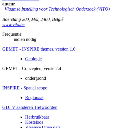
auteur
Vlaamse Instelling voor Technologisch Onderzoek (VITO)
Boeretang 200
,
Mol
,
2400
,
België
www.vito.be
Frequentie
indien nodig
GEMET - INSPIRE themes, version 1.0
Geologie
GEMET - Concepten, versie 2.4
ondergrond
INSPIRE - Spatial scope
Regionaal
GDI-Vlaanderen Trefwoorden
Herbruikbaar
Kosteloos
Vlaamse Open data