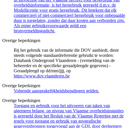
overheidsinformatie, is het hergebruik geregeld d.m.v. de
Modellicentie voor gratis hergebruik. Dit betekent dat elk
commercieel of niet-commercieel hergebruik voor onbepaalde
duur is toegelaten, zonder dat daar kosten aan verbonden zijn.
Als enige gebruiksvoorwaarde geldt een
bronvermeldingsplicht.
Overige beperkingen
Bij het gebruik van de informatie die DOV aanbiedt, dient
steeds volgende standaardreferentie gebruikt te worden:
Databank Ondergrond Vlaanderen - (vermelding van de
beheerder en de specifieke geraadpleegde gegevens) -
Geraadpleegd op dd/mm/jjjj, op
https://www.dov.vlaanderen.be
Overige beperkingen
Volgende aansprakelijkheidsbepalingen gelden.
Overige beperkingen
Toegang en gebruik voor het uitvoeren van taken van
algemeen belang, op niveau van Vlaamse overheidsinstanties
is geregeld door het Besluit van de Vlaamse Regering met de
regels voor toegang en gebruik van geografische
gegevensbronnen toegevoegd aan de GDI, door deelnemers