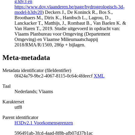
g3dv3 en
https://www.dov.vlaanderen.be/page/hydrogeologisch-3d-
model-h3dv20
) Deckers J., De Koninck R., Bos S.,
Broothaers M., Dirix K., Hambsch L., Lagrou, D.,
Lanckacker T., Matthijs, J., Rombaut B., Van Baelen K. &
Van Haren T., 2019. Studie uitgevoerd in opdracht van:
Vlaams Planbureau voor Omgeving (Departement
Omgeving) en Vlaamse Milieumaatschappij
2018/RMA/R/1569, 286p + bijlagen.
Meta-metadata
Metadata identificator (fileIdentifier)
0f424a79-9bc2-4067-8115-0c64c4fdeecf
XML
Taal
Nederlands; Vlaams
Karakterset
utf8
Parent identificator
H3Dv2.1 Voorkomensgrenzen
596491ab-3fcd-4aad-8f8b-afb07d37b1ac