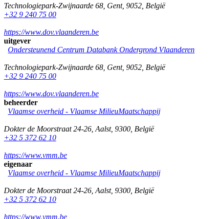
Technologiepark-Zwijnaarde 68
,
Gent
,
9052
,
België
+32 9 240 75 00
https://www.dov.vlaanderen.be
uitgever
Ondersteunend Centrum Databank Ondergrond Vlaanderen
Technologiepark-Zwijnaarde 68
,
Gent
,
9052
,
België
+32 9 240 75 00
https://www.dov.vlaanderen.be
beheerder
Vlaamse overheid - Vlaamse MilieuMaatschappij
Dokter de Moorstraat 24-26
,
Aalst
,
9300
,
België
+32 5 372 62 10
https://www.vmm.be
eigenaar
Vlaamse overheid - Vlaamse MilieuMaatschappij
Dokter de Moorstraat 24-26
,
Aalst
,
9300
,
België
+32 5 372 62 10
https://www.vmm.be