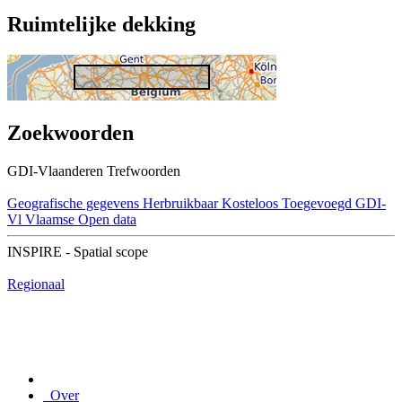
Ruimtelijke dekking
Zoekwoorden
GDI-Vlaanderen Trefwoorden
Geografische gegevens
Herbruikbaar
Kosteloos
Toegevoegd GDI-
Vl
Vlaamse Open data
INSPIRE - Spatial scope
Regionaal
Over