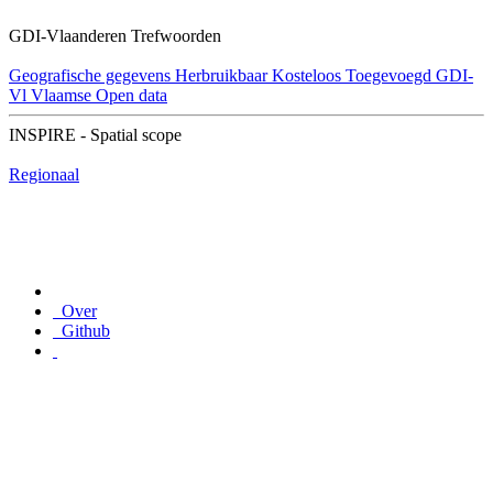
GDI-Vlaanderen Trefwoorden
Geografische gegevens
Herbruikbaar
Kosteloos
Toegevoegd GDI-
Vl
Vlaamse Open data
INSPIRE - Spatial scope
Regionaal
Over
Github