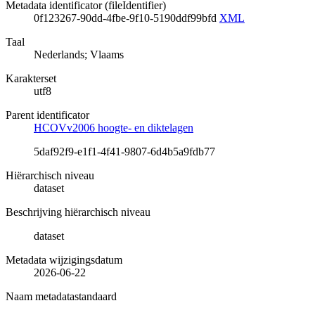
Metadata identificator (fileIdentifier)
0f123267-90dd-4fbe-9f10-5190ddf99bfd
XML
Taal
Nederlands; Vlaams
Karakterset
utf8
Parent identificator
HCOVv2006 hoogte- en diktelagen
5daf92f9-e1f1-4f41-9807-6d4b5a9fdb77
Hiërarchisch niveau
dataset
Beschrijving hiërarchisch niveau
dataset
Metadata wijzigingsdatum
2026-06-22
Naam metadatastandaard