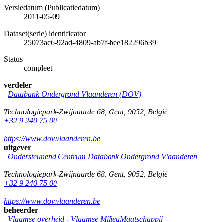
Versiedatum (Publicatiedatum)
2011-05-09
Dataset(serie) identificator
25073ac6-92ad-4809-ab7f-bee182296b39
Status
compleet
verdeler
Databank Ondergrond Vlaanderen (DOV)
Technologiepark-Zwijnaarde 68
,
Gent
,
9052
,
België
+32 9 240 75 00
https://www.dov.vlaanderen.be
uitgever
Ondersteunend Centrum Databank Ondergrond Vlaanderen
Technologiepark-Zwijnaarde 68
,
Gent
,
9052
,
België
+32 9 240 75 00
https://www.dov.vlaanderen.be
beheerder
Vlaamse overheid - Vlaamse MilieuMaatschappij