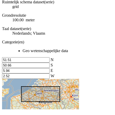
Ruimtelijk schema dataset(serie)
grid
Grondresolutie
100.00 meter
Taal dataset(serie)
Nederlands; Vlaams
Categorie(en)
Geo wetenschappelijke data
N
S
E
W