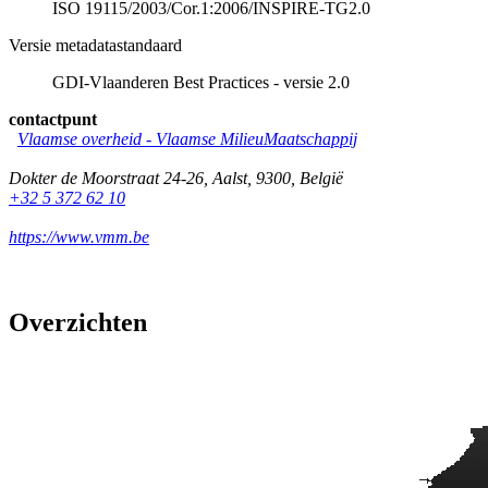
ISO 19115/2003/Cor.1:2006/INSPIRE-TG2.0
Versie metadatastandaard
GDI-Vlaanderen Best Practices - versie 2.0
contactpunt
Vlaamse overheid - Vlaamse MilieuMaatschappij
Dokter de Moorstraat 24-26
,
Aalst
,
9300
,
België
+32 5 372 62 10
https://www.vmm.be
Overzichten