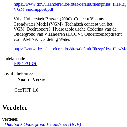
https://www.dov.vlaanderen.be/sites/default/files/pfiles_files/Bij
VGM-eindrapport.pdf
Vrije Universiteit Brussel (2000). Concept Vlaams
Grondwater Model (VGM), Technisch concept van het
VGM, Deelrapport I: Hydrogeologische Codering van de
Ondergrond van Vlaanderen (HCOV). Onderzoeksopdracht
voor AMINAL, afdeling Water.
https://www.dov.vlaanderen.be/sites/default/files/pfiles_fil
Unieke code
EPSG:31370
Distributieformaat
Naam
Versie
GeoTIFF
1.0
Verdeler
verdeler
Databank Ondergrond Vlaanderen (DOV)