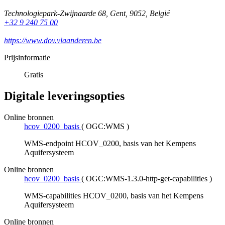
Technologiepark-Zwijnaarde 68
,
Gent
,
9052
,
België
+32 9 240 75 00
https://www.dov.vlaanderen.be
Prijsinformatie
Gratis
Digitale leveringsopties
Online bronnen
hcov_0200_basis
(
OGC:WMS
)
WMS-endpoint HCOV_0200, basis van het Kempens
Aquifersysteem
Online bronnen
hcov_0200_basis
(
OGC:WMS-1.3.0-http-get-capabilities
)
WMS-capabilities HCOV_0200, basis van het Kempens
Aquifersysteem
Online bronnen