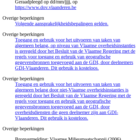
Geraadpleegd op dd/mm/jjjj, op
https://www.dov.vlaanderen.be
Overige beperkingen
Volgende aansprakelijkheidsbepalingen gelden.
Overige beperkingen
Toegang en gebruik voor het uitvoeren van taken van
algemeen belang, op niveau van Vlaamse overheidsinstanties
is geregeld door het Besluit van de Vlaamse Regering met de
regels voor toegang en gebruik van geografische
gegevensbronnen toegevoegd aan de GDI, door deelnemers
GDI-Vlaanderen. Dit gebruik is kosteloos.
Overige beperkingen
Toegang en gebruik voor het uitvoeren van taken van
algemeen belang door niet-Vlaamse overheidsinstanties is
geregeld door het Besluit van de Vlaamse Regering met de
regels voor toegang en gebruik van geografische
gegevensbronnen toegevoegd aan de GDI, door
overheidsdiensten die geen deelnemer zijn aan GDI-
Vlaanderen. Dit gebruik is kosteloos.
Overige beperkingen
Bronvermelding: Vlaamse Milieumaatschappij (2006).