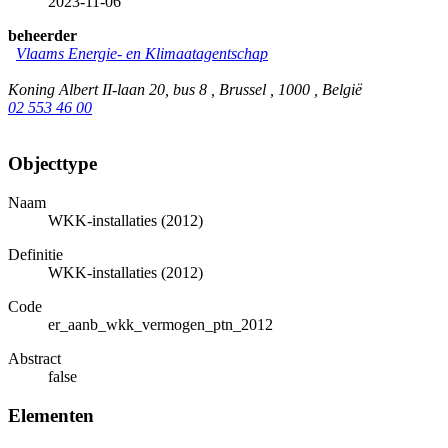
2023-11-06
beheerder
Vlaams Energie- en Klimaatagentschap
Koning Albert II-laan 20, bus 8 , Brussel , 1000 , België
02 553 46 00
Objecttype
Naam
WKK-installaties (2012)
Definitie
WKK-installaties (2012)
Code
er_aanb_wkk_vermogen_ptn_2012
Abstract
false
Elementen