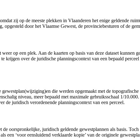
d, omdat zij op de meeste plekken in Vlaanderen het enige geldende ruim
g, opgesteld door het Vlaamse Gewest, de provinciebesturen of de gem
t weer op een plek. Aan de kaarten op basis van deze dataset kunnen ge
l te krijgen over de juridische planningscontext van een bepaald perce
e gewestplan(wijziging)en die werden opgemaakt met de topografische k
ddenschalig niveau, meer bepaald met maximale gebruiksschaal 1/10.000
 over de juridisch verordenende planningscontext van een perceel.
t de oorspronkelijke, juridisch geldende gewestplannen als basis. Toch 
als een ‘voor eensluidend verklaarde kopie’ van de originele gewestpla