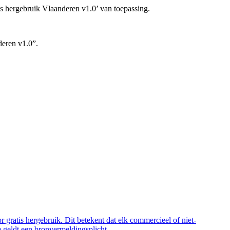
is hergebruik Vlaanderen v1.0’ van toepassing.
deren v1.0”.
 gratis hergebruik. Dit betekent dat elk commercieel of niet-
 geldt een bronvermeldingsplicht.