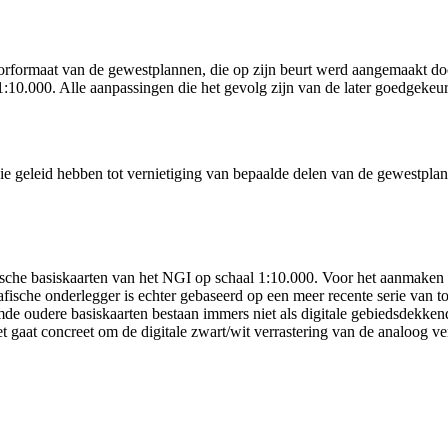
torformaat van de gewestplannen, die op zijn beurt werd aangemaakt doo
:10.000. Alle aanpassingen die het gevolg zijn van de later goedgekeur
e geleid hebben tot vernietiging van bepaalde delen van de gewestplann
che basiskaarten van het NGI op schaal 1:10.000. Voor het aanmaken v
afische onderlegger is echter gebaseerd op een meer recente serie van 
de oudere basiskaarten bestaan immers niet als digitale gebiedsdekken
Het gaat concreet om de digitale zwart/wit verrastering van de analoog 