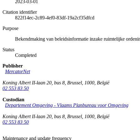
2023-03-01
Citation identifier
822f14ec-2c89-4ef0-83df-19a2cf35dfcd
Purpose
Bekendmaking van beleidsinformatie inzake ruimtelijke ordenin
Status
Completed
Publisher
MercatorNet
Koning Albert II-laan 20, bus 8
,
Brussel
,
1000
,
België
02 553 83 50
Custodian
Departement Omgeving - Vlaams Planbureau voor Omgeving
Koning Albert II-laan 20, bus 8
,
Brussel
,
1000
,
België
02 553 83 50
Maintenance and update frequency