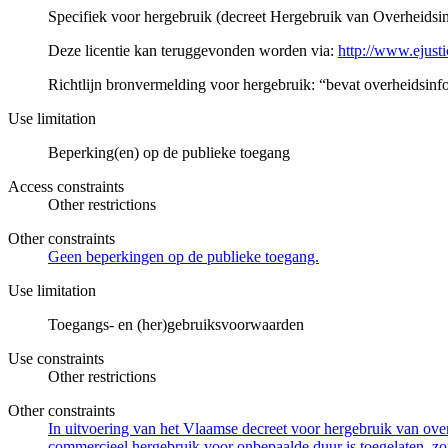
Specifiek voor hergebruik (decreet Hergebruik van Overheidsinf
Deze licentie kan teruggevonden worden via:
http://www.ejust
Richtlijn bronvermelding voor hergebruik: “bevat overheidsinfo
Use limitation
Beperking(en) op de publieke toegang
Access constraints
Other restrictions
Other constraints
Geen beperkingen op de publieke toegang.
Use limitation
Toegangs- en (her)gebruiksvoorwaarden
Use constraints
Other restrictions
Other constraints
In uitvoering van het Vlaamse decreet voor hergebruik van overh
commercieel hergebruik voor onbepaalde duur is toegelaten, zo