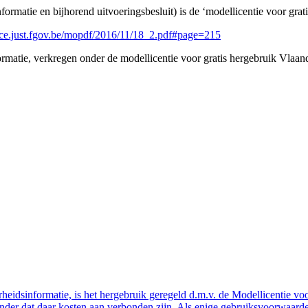
ormatie en bijhorend uitvoeringsbesluit) is de ‘modellicentie voor grat
ice.just.fgov.be/mopdf/2016/11/18_2.pdf#page=215
rmatie, verkregen onder de modellicentie voor gratis hergebruik Vlaan
eidsinformatie, is het hergebruik geregeld d.m.v. de Modellicentie voor
nder dat daar kosten aan verbonden zijn. Als enige gebruiksvoorwaarde