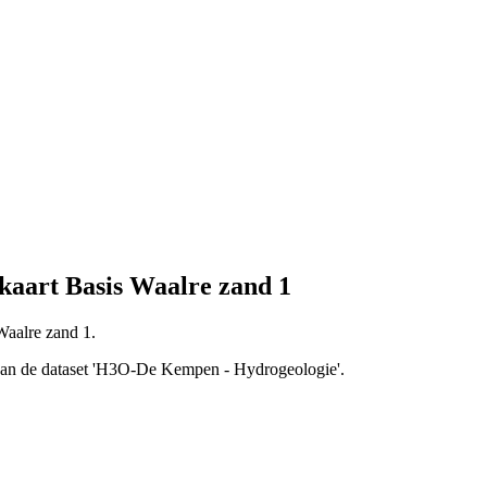
aart Basis Waalre zand 1
Waalre zand 1.
t van de dataset 'H3O-De Kempen - Hydrogeologie'.