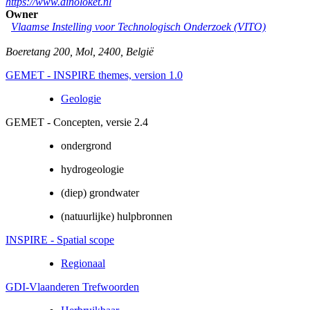
https://www.dinoloket.nl
Owner
Vlaamse Instelling voor Technologisch Onderzoek (VITO)
Boeretang 200
,
Mol
,
2400
,
België
GEMET - INSPIRE themes, version 1.0
Geologie
GEMET - Concepten, versie 2.4
ondergrond
hydrogeologie
(diep) grondwater
(natuurlijke) hulpbronnen
INSPIRE - Spatial scope
Regionaal
GDI-Vlaanderen Trefwoorden