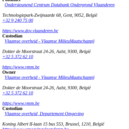
Ondersteunend Centrum Databank Ondergrond Vlaanderen
Technologiepark-Zwijnaarde 68
,
Gent
,
9052
,
België
+32 9 240 75 00
https://www.dov.vlaanderen.be
Custodian
Vlaamse overheid - Vlaamse MilieuMaatschappij
Dokter de Moorstraat 24-26
,
Aalst
,
9300
,
België
+32 5 372 62 10
https://www.vmm.be
Owner
Vlaamse overheid - Vlaamse MilieuMaatschappij
Dokter de Moorstraat 24-26
,
Aalst
,
9300
,
België
+32 5 372 62 10
https://www.vmm.be
Custodian
Vlaamse overheid, Departement Omgeving
Koning Albert II-laan 15 bus 553
,
Brussel
,
1210
,
België