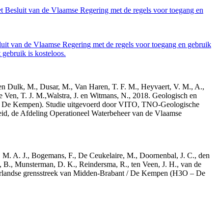
et Besluit van de Vlaamse Regering met de regels voor toegang en
luit van de Vlaamse Regering met de regels voor toegang en gebruik
gebruik is kosteloos.
den Dulk, M., Dusar, M., Van Haren, T. F. M., Heyvaert, V. M., A.,
e Ven, T. J. M.,Walstra, J. en Witmans, N., 2018. Geologisch en
– De Kempen). Studie uitgevoerd door VITO, TNO-Geologische
id, de Afdeling Operationeel Waterbeheer van de Vlaamse
r, M. A. J., Bogemans, F., De Ceukelaire, M., Doornenbal, J. C., den
, B., Munsterman, D. K., Reindersma, R., ten Veen, J. H., van de
derlandse grensstreek van Midden-Brabant / De Kempen (H3O – De