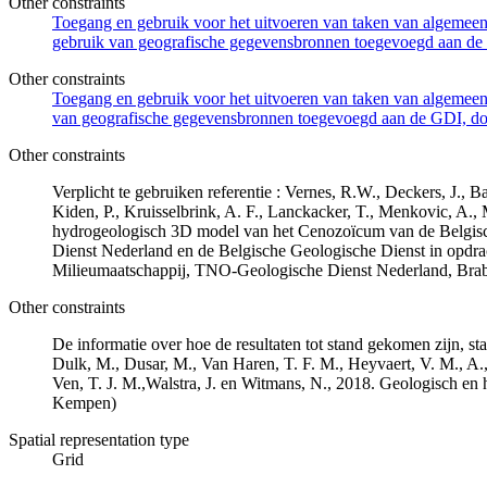
Other constraints
Toegang en gebruik voor het uitvoeren van taken van algemeen 
gebruik van geografische gegevensbronnen toegevoegd aan de 
Other constraints
Toegang en gebruik voor het uitvoeren van taken van algemeen 
van geografische gegevensbronnen toegevoegd aan de GDI, door
Other constraints
Verplicht te gebruiken referentie : Vernes, R.W., Deckers, J.,
Kiden, P., Kruisselbrink, A. F., Lanckacker, T., Menkovic, A.,
hydrogeologisch 3D model van het Cenozoïcum van de Belgi
Dienst Nederland en de Belgische Geologische Dienst in opdr
Milieumaatschappij, TNO-Geologische Dienst Nederland, Br
Other constraints
De informatie over hoe de resultaten tot stand gekomen zijn, st
Dulk, M., Dusar, M., Van Haren, T. F. M., Heyvaert, V. M., A.,
Ven, T. J. M.,Walstra, J. en Witmans, N., 2018. Geologisch
Kempen)
Spatial representation type
Grid