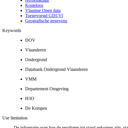
Herbruikbaar
Kosteloos
Vlaamse Open data
Toegevoegd GDI-Vl
Geografische gegevens
Keywords
DOV
Vlaanderen
Ondergrond
Databank Ondergrond Vlaanderen
VMM
Departement Omgeving
H3O
De Kempen
Use limitation
De informatie over hoe de resultaten tot stand gekomen zijn, st