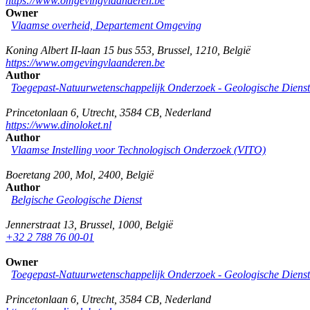
https://www.omgevingvlaanderen.be
Owner
Vlaamse overheid, Departement Omgeving
Koning Albert II-laan 15 bus 553
,
Brussel
,
1210
,
België
https://www.omgevingvlaanderen.be
Author
Toegepast-Natuurwetenschappelijk Onderzoek - Geologische Diens
Princetonlaan 6
,
Utrecht
,
3584 CB
,
Nederland
https://www.dinoloket.nl
Author
Vlaamse Instelling voor Technologisch Onderzoek (VITO)
Boeretang 200
,
Mol
,
2400
,
België
Author
Belgische Geologische Dienst
Jennerstraat 13
,
Brussel
,
1000
,
België
+32 2 788 76 00-01
Owner
Toegepast-Natuurwetenschappelijk Onderzoek - Geologische Diens
Princetonlaan 6
,
Utrecht
,
3584 CB
,
Nederland