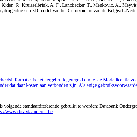
 Kiden, P., Kruisselbrink, A. F., Lanckacker, T., Menkovic, A., Meyvis
 en hydrogeologisch 3D model van het Cenozoïcum van de Belgisch-Ne
eidsinformatie, is het hergebruik geregeld d.m.v. de Modellicentie voor
nder dat daar kosten aan verbonden zijn. Als enige gebruiksvoorwaarde
eds volgende standaardreferentie gebruikt te worden: Databank Ondergr
ps://www.dov.vlaanderen.be