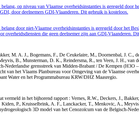
belang, op niveau van Vlaamse overheidsinstanties is geregeld door h
GDI, door deelnemers GDI-Vlaanderen. Dit gebruik is kosteloos.
belang door niet-Vlaamse overheidsinstanties is geregeld door het Bes
 overheidsdiensten die geen deelnemer zijn aan GDI-Vlaanderen. Dit 
 Bakker, M. A. J., Bogemans, F., De Ceukelaire, M., Doornenbal, J. C., 
 Meyvis, B., Munsterman, D. K., Reindersma, R., ten Veen, J. H., van d
sch-Nederlandse grensstreek van Midden-Brabant / De Kempen (H3O 
acht van het Vlaams Planbureau voor Omgeving van de Vlaamse overhe
abant Water en het Programmabureau KRW/DHZ Maasregio.
aat vermeld in het bijhorend rapport : Vernes, R.W., Deckers, J., Bakke
 Kiden, P., Kruisselbrink, A. F., Lanckacker, T., Menkovic, A., Meyvis
 en hydrogeologisch 3D model van het Cenozoïcum van de Belgisch-Ne