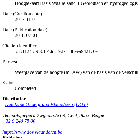
Hoogtekaart Basis Waalre zand 1 Geologisch en hydrogeologi
Date (Creation date)
2017-11-01
Date (Publication date)
2018-07-01
Citation identifier
53511245-9561-4ddc-9d71-38eea9421c6e
Purpose
Weergave van de hoogte (mTAW) van de basis van de verschil
Status
Completed
Distributor
Databank Ondergrond Vlaanderen (DOV)
Technologiepark-Zwijnaarde 68
,
Gent
,
9052
,
België
+32 9 240 75 00
https://www.dov.vlaanderen.be
Publisher