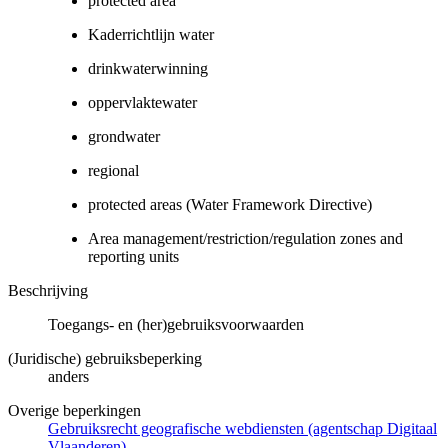
protected area
Kaderrichtlijn water
drinkwaterwinning
oppervlaktewater
grondwater
regional
protected areas (Water Framework Directive)
Area management/restriction/regulation zones and
reporting units
Beschrijving
Toegangs- en (her)gebruiksvoorwaarden
(Juridische) gebruiksbeperking
anders
Overige beperkingen
Gebruiksrecht geografische webdiensten (agentschap Digitaal
Vlaanderen)