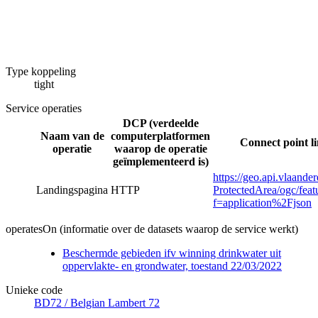
Type koppeling
tight
Service operaties
DCP (verdeelde
Naam van de
computerplatformen
Connect point l
operatie
waarop de operatie
geïmplementeerd is)
https://geo.api.vlaand
Landingspagina
HTTP
ProtectedArea/ogc/feat
f=application%2Fjson
operatesOn (informatie over de datasets waarop de service werkt)
Beschermde gebieden ifv winning drinkwater uit
oppervlakte- en grondwater, toestand 22/03/2022
Unieke code
BD72 / Belgian Lambert 72