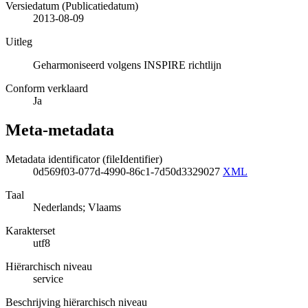
Versiedatum (Publicatiedatum)
2013-08-09
Uitleg
Geharmoniseerd volgens INSPIRE richtlijn
Conform verklaard
Ja
Meta-metadata
Metadata identificator (fileIdentifier)
0d569f03-077d-4990-86c1-7d50d3329027
XML
Taal
Nederlands; Vlaams
Karakterset
utf8
Hiërarchisch niveau
service
Beschrijving hiërarchisch niveau