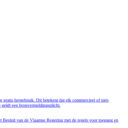
 gratis hergebruik. Dit betekent dat elk commercieel of niet-
 geldt een bronvermeldingsplicht.
et Besluit van de Vlaamse Regering met de regels voor toegang en