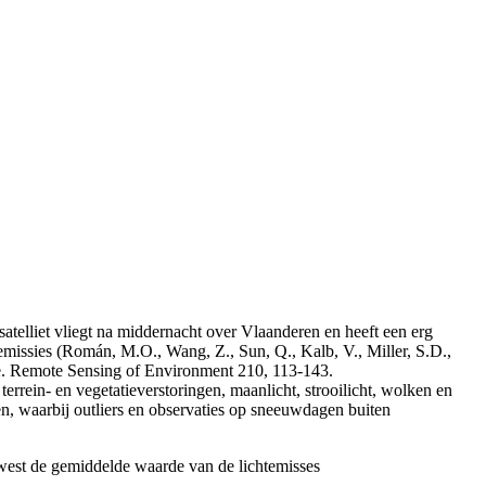
atelliet vliegt na middernacht over Vlaanderen en heeft een erg
emissies (Román, M.O., Wang, Z., Sun, Q., Kalb, V., Miller, S.D.,
uite. Remote Sensing of Environment 210, 113-143.
errein- en vegetatieverstoringen, maanlicht, strooilicht, wolken en
en, waarbij outliers en observaties op sneeuwdagen buiten
ewest de gemiddelde waarde van de lichtemisses