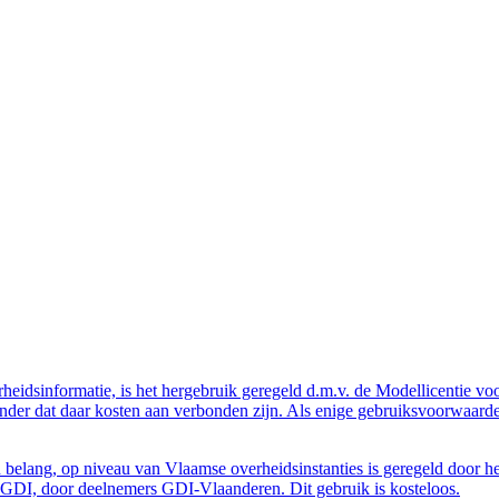
eidsinformatie, is het hergebruik geregeld d.m.v. de Modellicentie voor
nder dat daar kosten aan verbonden zijn. Als enige gebruiksvoorwaarde
belang, op niveau van Vlaamse overheidsinstanties is geregeld door h
GDI, door deelnemers GDI-Vlaanderen. Dit gebruik is kosteloos.