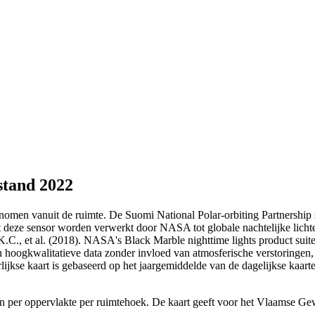
stand 2022
nomen vanuit de ruimte. De Suomi National Polar-orbiting Partnership s
t deze sensor worden verwerkt door NASA tot globale nachtelijke licht
o, K.C., et al. (2018). NASA's Black Marble nighttime lights product s
 hoogkwalitatieve data zonder invloed van atmosferische verstoringen, t
lijkse kaart is gebaseerd op het jaargemiddelde van de dagelijkse kaart
gen per oppervlakte per ruimtehoek. De kaart geeft voor het Vlaamse G