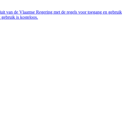
luit van de Vlaamse Regering met de regels voor toegang en gebruik
gebruik is kosteloos.