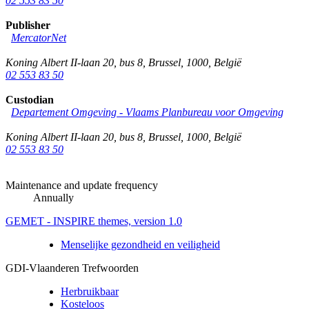
02 553 83 50
Publisher
MercatorNet
Koning Albert II-laan 20, bus 8
,
Brussel
,
1000
,
België
02 553 83 50
Custodian
Departement Omgeving - Vlaams Planbureau voor Omgeving
Koning Albert II-laan 20, bus 8
,
Brussel
,
1000
,
België
02 553 83 50
Maintenance and update frequency
Annually
GEMET - INSPIRE themes, version 1.0
Menselijke gezondheid en veiligheid
GDI-Vlaanderen Trefwoorden
Herbruikbaar
Kosteloos