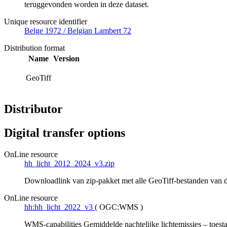
teruggevonden worden in deze dataset.
Unique resource identifier
Belge 1972 / Belgian Lambert 72
Distribution format
Name
Version
GeoTiff
Distributor
Digital transfer options
OnLine resource
hh_licht_2012_2024_v3.zip
Downloadlink van zip-pakket met alle GeoTiff-bestanden van d
OnLine resource
hh:hh_licht_2022_v3
(
OGC:WMS
)
WMS-capabilities Gemiddelde nachtelijke lichtemissies – toes