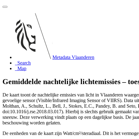
Metadata Vlaanderen
Search
Map
Gemiddelde nachtelijke lichtemissies – toe
De kaart toont de nachtelijke emissies van licht in Vlaanderen waarge
gevoelige sensor (Visible/Infrared Imaging Sensor of VIIRS). Data ui
Molthan, A., Schultz, L., Bell, J., Stokes, E.C., Pandey, B. and Set
doi:10.1016/j.rse.2018.03.017). Hierbij is slechts gebruik gemaakt van
sneeuw. Deze verwerking vindt plaats op een dagelijkse basis. De jaar
beschouwing worden gelaten.
De eenheden van de kaart zijn Watt/cm²/steradiaal. Dit is het vermo