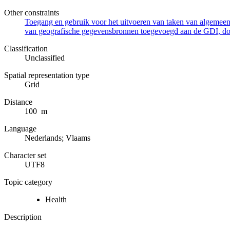
Other constraints
Toegang en gebruik voor het uitvoeren van taken van algemeen 
van geografische gegevensbronnen toegevoegd aan de GDI, door
Classification
Unclassified
Spatial representation type
Grid
Distance
100 m
Language
Nederlands; Vlaams
Character set
UTF8
Topic category
Health
Description