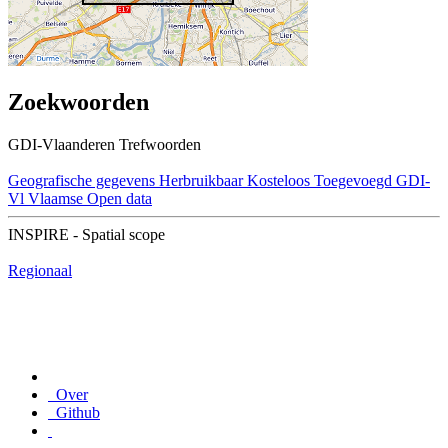
Zoekwoorden
GDI-Vlaanderen Trefwoorden
Geografische gegevens
Herbruikbaar
Kosteloos
Toegevoegd GDI-
Vl
Vlaamse Open data
INSPIRE - Spatial scope
Regionaal
Over
Github