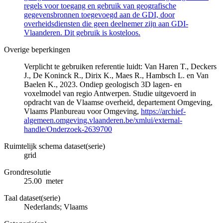
regels voor toegang en gebruik van geografische
gegevensbronnen toegevoegd aan de GDI, door
overheidsdiensten die geen deelnemer zijn aan GDI-
Vlaanderen. Dit gebruik is kosteloos.
Overige beperkingen
Verplicht te gebruiken referentie luidt: Van Haren T., Deckers
J., De Koninck R., Dirix K., Maes R., Hambsch L. en Van
Baelen K., 2023. Ondiep geologisch 3D lagen- en
voxelmodel van regio Antwerpen. Studie uitgevoerd in
opdracht van de Vlaamse overheid, departement Omgeving,
Vlaams Planbureau voor Omgeving,
https://archief-
algemeen.omgeving.vlaanderen.be/xmlui/external-
handle/Onderzoek-2639700
Ruimtelijk schema dataset(serie)
grid
Grondresolutie
25.00 meter
Taal dataset(serie)
Nederlands; Vlaams