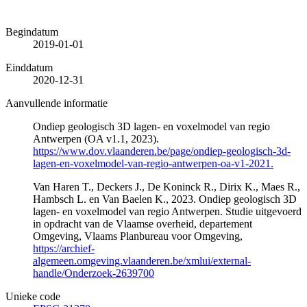
Begindatum
2019-01-01
Einddatum
2020-12-31
Aanvullende informatie
Ondiep geologisch 3D lagen- en voxelmodel van regio
Antwerpen (OA v1.1, 2023).
https://www.dov.vlaanderen.be/page/ondiep-geologisch-3d-
lagen-en-voxelmodel-van-regio-antwerpen-oa-v1-2021.
Van Haren T., Deckers J., De Koninck R., Dirix K., Maes R.,
Hambsch L. en Van Baelen K., 2023. Ondiep geologisch 3D
lagen- en voxelmodel van regio Antwerpen. Studie uitgevoerd
in opdracht van de Vlaamse overheid, departement
Omgeving, Vlaams Planbureau voor Omgeving,
https://archief-
algemeen.omgeving.vlaanderen.be/xmlui/external-
handle/Onderzoek-2639700
Unieke code