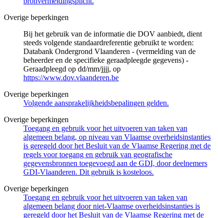
bronvermeldingsplicht.
Overige beperkingen
Bij het gebruik van de informatie die DOV aanbiedt, dient
steeds volgende standaardreferentie gebruikt te worden:
Databank Ondergrond Vlaanderen - (vermelding van de
beheerder en de specifieke geraadpleegde gegevens) -
Geraadpleegd op dd/mm/jjjj, op
https://www.dov.vlaanderen.be
Overige beperkingen
Volgende aansprakelijkheidsbepalingen gelden.
Overige beperkingen
Toegang en gebruik voor het uitvoeren van taken van
algemeen belang, op niveau van Vlaamse overheidsinstanties
is geregeld door het Besluit van de Vlaamse Regering met de
regels voor toegang en gebruik van geografische
gegevensbronnen toegevoegd aan de GDI, door deelnemers
GDI-Vlaanderen. Dit gebruik is kosteloos.
Overige beperkingen
Toegang en gebruik voor het uitvoeren van taken van
algemeen belang door niet-Vlaamse overheidsinstanties is
geregeld door het Besluit van de Vlaamse Regering met de