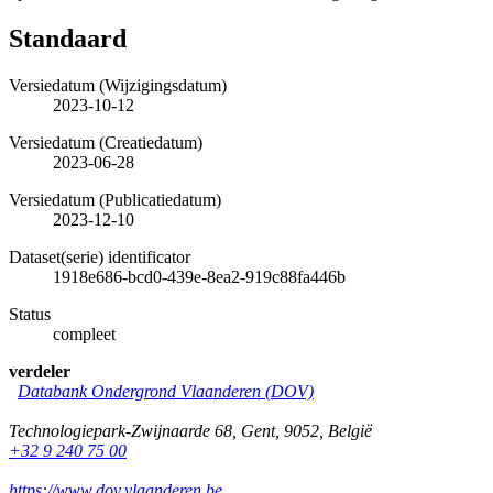
Standaard
Versiedatum (Wijzigingsdatum)
2023-10-12
Versiedatum (Creatiedatum)
2023-06-28
Versiedatum (Publicatiedatum)
2023-12-10
Dataset(serie) identificator
1918e686-bcd0-439e-8ea2-919c88fa446b
Status
compleet
verdeler
Databank Ondergrond Vlaanderen (DOV)
Technologiepark-Zwijnaarde 68
,
Gent
,
9052
,
België
+32 9 240 75 00
https://www.dov.vlaanderen.be