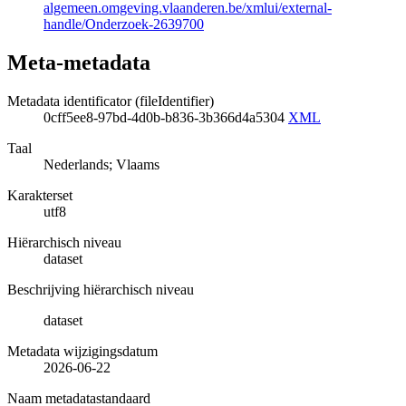
algemeen.omgeving.vlaanderen.be/xmlui/external-
handle/Onderzoek-2639700
Meta-metadata
Metadata identificator (fileIdentifier)
0cff5ee8-97bd-4d0b-b836-3b366d4a5304
XML
Taal
Nederlands; Vlaams
Karakterset
utf8
Hiërarchisch niveau
dataset
Beschrijving hiërarchisch niveau
dataset
Metadata wijzigingsdatum
2026-06-22
Naam metadatastandaard