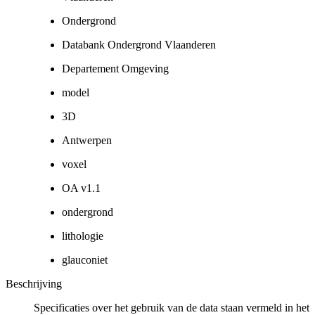
Ondergrond
Databank Ondergrond Vlaanderen
Departement Omgeving
model
3D
Antwerpen
voxel
OA v1.1
ondergrond
lithologie
glauconiet
Beschrijving
Specificaties over het gebruik van de data staan vermeld in het