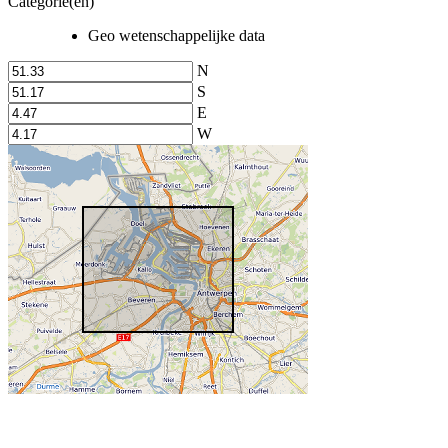
Categorie(en)
Geo wetenschappelijke data
N
S
E
W