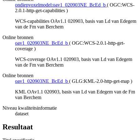
ondiepvoxelmodel:oav1_020903NE_BcEd_b
(
OGC:WCS-
2.0.1-http-get-capabilities
)
WCS-capabilities OAv1.1 020903, basis van Ld van Edegem
van de Fm van Berchem
Online bronnen
oav1_020903NE_BcEd_b
(
OGC:WCS-2.0.1-http-get-
coverage
)
WCS-coverage OAv1.1 020903, basis van Ld van Edegem
van de Fm van Berchem
Online bronnen
oav1_020903NE_BcEd_b
(
GLG:KML-2.0-http-get-map
)
KML OAv1.1 020903, basis van Ld van Edegem van de Fm
van Berchem
Niveau kwaliteitsinformatie
dataset
Resultaat