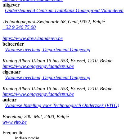
uitgever
Ondersteunend Centrum Databank Ondergrond Vlaanderen
Technologiepark-Zwijnaarde 68
,
Gent
,
9052
,
België
+32 9 240 75 00
https://www.dov.vlaanderen.be
beheerder
Vlaamse overheid, Departement Omgeving
Koning Albert II-laan 15 bus 553
,
Brussel
,
1210
,
België
https://www.omgevingvlaanderen.be
eigenaar
Vlaamse overheid, Departement Omgeving
Koning Albert II-laan 15 bus 553
,
Brussel
,
1210
,
België
https://www.omgevingvlaanderen.be
auteur
Vlaamse Instelling voor Technologisch Onderzoek (VITO)
Boeretang 200
,
Mol
,
2400
,
België
www.vito.be
Frequentie
indien nodig