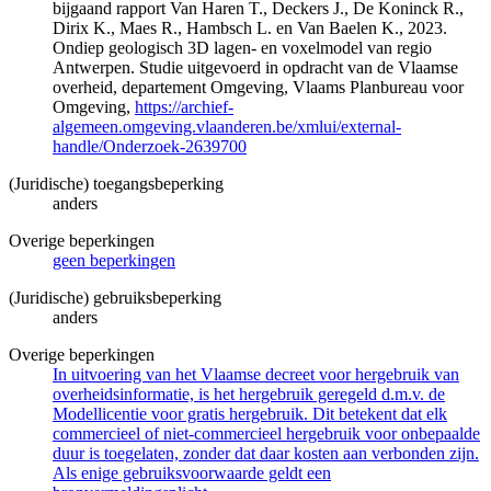
bijgaand rapport Van Haren T., Deckers J., De Koninck R.,
Dirix K., Maes R., Hambsch L. en Van Baelen K., 2023.
Ondiep geologisch 3D lagen- en voxelmodel van regio
Antwerpen. Studie uitgevoerd in opdracht van de Vlaamse
overheid, departement Omgeving, Vlaams Planbureau voor
Omgeving,
https://archief-
algemeen.omgeving.vlaanderen.be/xmlui/external-
handle/Onderzoek-2639700
(Juridische) toegangsbeperking
anders
Overige beperkingen
geen beperkingen
(Juridische) gebruiksbeperking
anders
Overige beperkingen
In uitvoering van het Vlaamse decreet voor hergebruik van
overheidsinformatie, is het hergebruik geregeld d.m.v. de
Modellicentie voor gratis hergebruik. Dit betekent dat elk
commercieel of niet-commercieel hergebruik voor onbepaalde
duur is toegelaten, zonder dat daar kosten aan verbonden zijn.
Als enige gebruiksvoorwaarde geldt een