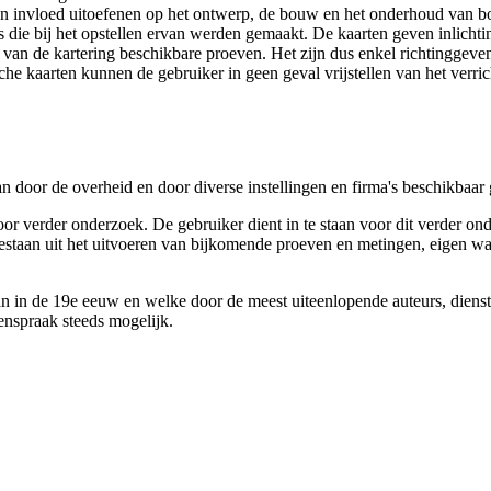
 een invloed uitoefenen op het ontwerp, de bouw en het onderhoud van
 die bij het opstellen ervan werden gemaakt. De kaarten geven inlich
e van de kartering beschikbare proeven. Het zijn dus enkel richtinggev
e kaarten kunnen de gebruiker in geen geval vrijstellen van het verri
n door de overheid en door diverse instellingen en firma's beschikbaa
verder onderzoek. De gebruiker dient in te staan voor dit verder ond
n bestaan uit het uitvoeren van bijkomende proeven en metingen, eigen
 in de 19e eeuw en welke door de meest uiteenlopende auteurs, diensten
genspraak steeds mogelijk.