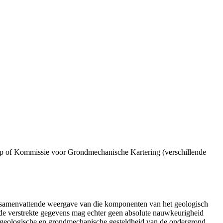
p of Kommissie voor Grondmechanische Kartering (verschillende
n samenvattende weergave van die komponenten van het geologisch
de verstrekte gegevens mag echter geen absolute nauwkeurigheid
e geologische en grondmechanische gesteldheid van de ondergrond