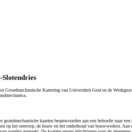
-Slotendries
or Grondmechanische Kartering van Universiteit Gent en de Werkgroe
Grondmechanica.
 "De grondmechanische kaarten beantwoorden aan een behoefte naar ee
efenen op het ontwerp, de bouw en het onderhoud van bouwwerken. Aan 
n ervan werden gemaakt. De kaarten geven inlichtingen over de algemen