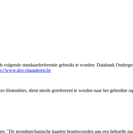
eds volgende standaardreferentie gebruikt te worden: Databank Ondergr
ps://www.dov.vlaanderen.be
-Slotendries, dient steeds gerefereerd te worden naar het gebruikte r
arten: "De grondmechanische kaarten beantwoorden aan een behoefte n