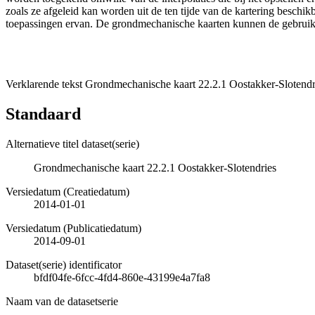
zoals ze afgeleid kan worden uit de ten tijde van de kartering besch
toepassingen ervan. De grondmechanische kaarten kunnen de gebruiker
Verklarende tekst Grondmechanische kaart 22.2.1 Oostakker-Slotendr
Standaard
Alternatieve titel dataset(serie)
Grondmechanische kaart 22.2.1 Oostakker-Slotendries
Versiedatum (Creatiedatum)
2014-01-01
Versiedatum (Publicatiedatum)
2014-09-01
Dataset(serie) identificator
bfdf04fe-6fcc-4fd4-860e-43199e4a7fa8
Naam van de datasetserie