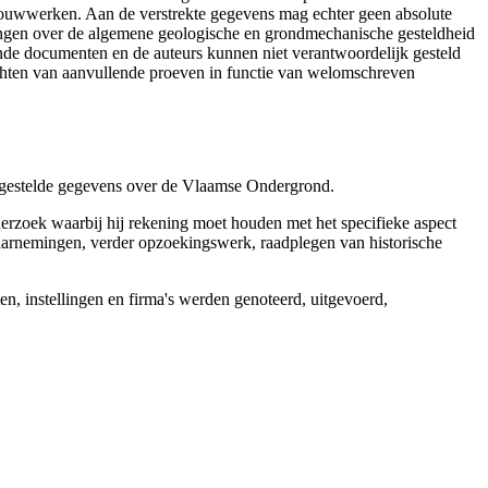
 bouwwerken. Aan de verstrekte gegevens mag echter geen absolute
tingen over de algemene geologische en grondmechanische gesteldheid
ende documenten en de auteurs kunnen niet verantwoordelijk gesteld
chten van aanvullende proeven in functie van welomschreven
r gestelde gegevens over de Vlaamse Ondergrond.
erzoek waarbij hij rekening moet houden met het specifieke aspect
 waarnemingen, verder opzoekingswerk, raadplegen van historische
, instellingen en firma's werden genoteerd, uitgevoerd,