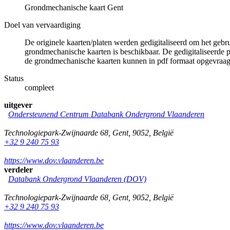
Grondmechanische kaart Gent
Doel van vervaardiging
De originele kaarten/platen werden gedigitaliseerd om het gebr
grondmechanische kaarten is beschikbaar. De gedigitaliseerde 
de grondmechanische kaarten kunnen in pdf formaat opgevraa
Status
compleet
uitgever
Ondersteunend Centrum Databank Ondergrond Vlaanderen
Technologiepark-Zwijnaarde 68
,
Gent
,
9052
,
België
+32 9 240 75 93
https://www.dov.vlaanderen.be
verdeler
Databank Ondergrond Vlaanderen (DOV)
Technologiepark-Zwijnaarde 68
,
Gent
,
9052
,
België
+32 9 240 75 93
https://www.dov.vlaanderen.be