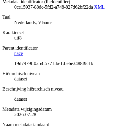
Metadata identificator (fileIdentifier)
0ce15937-88dc-5fd2-a748-827d62bf22da
XML
Taal
Nederlands; Vlaams
Karakterset
utf8
Parent identificator
nace
19d7979f-0254-5771-be1d-ebe3488f9c1b
Hiërarchisch niveau
dataset
Beschrijving hiërarchisch niveau
dataset
Metadata wijzigingsdatum
2026-07-28
Naam metadatastandaard