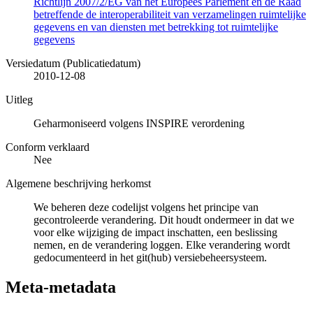
Richtlijn 2007/2/EG van het Europees Parlement en de Raad
betreffende de interoperabiliteit van verzamelingen ruimtelijke
gegevens en van diensten met betrekking tot ruimtelijke
gegevens
Versiedatum (Publicatiedatum)
2010-12-08
Uitleg
Geharmoniseerd volgens INSPIRE verordening
Conform verklaard
Nee
Algemene beschrijving herkomst
We beheren deze codelijst volgens het principe van
gecontroleerde verandering. Dit houdt ondermeer in dat we
voor elke wijziging de impact inschatten, een beslissing
nemen, en de verandering loggen. Elke verandering wordt
gedocumenteerd in het git(hub) versiebeheersysteem.
Meta-metadata