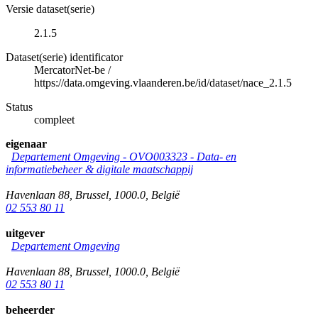
Versie dataset(serie)
2.1.5
Dataset(serie) identificator
MercatorNet-be
/
https://data.omgeving.vlaanderen.be/id/dataset/nace_2.1.5
Status
compleet
eigenaar
Departement Omgeving - OVO003323 - Data- en
informatiebeheer & digitale maatschappij
Havenlaan 88
,
Brussel
,
1000.0
,
België
02 553 80 11
uitgever
Departement Omgeving
Havenlaan 88
,
Brussel
,
1000.0
,
België
02 553 80 11
beheerder