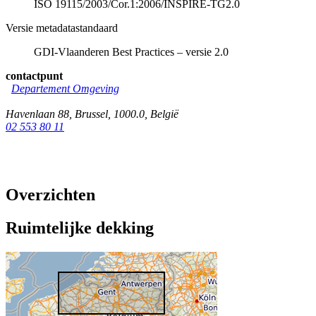
ISO 19115/2003/Cor.1:2006/INSPIRE-TG2.0
Versie metadatastandaard
GDI-Vlaanderen Best Practices – versie 2.0
contactpunt
Departement Omgeving
Havenlaan 88
,
Brussel
,
1000.0
,
België
02 553 80 11
Overzichten
Ruimtelijke dekking