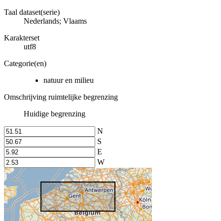
Taal dataset(serie)
Nederlands; Vlaams
Karakterset
utf8
Categorie(en)
natuur en milieu
Omschrijving ruimtelijke begrenzing
Huidige begrenzing
N
S
E
W