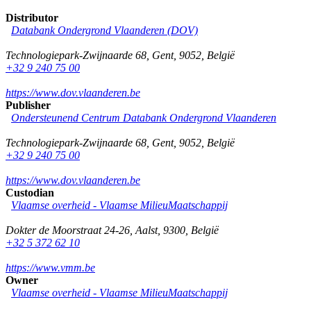
Distributor
Databank Ondergrond Vlaanderen (DOV)
Technologiepark-Zwijnaarde 68
,
Gent
,
9052
,
België
+32 9 240 75 00
https://www.dov.vlaanderen.be
Publisher
Ondersteunend Centrum Databank Ondergrond Vlaanderen
Technologiepark-Zwijnaarde 68
,
Gent
,
9052
,
België
+32 9 240 75 00
https://www.dov.vlaanderen.be
Custodian
Vlaamse overheid - Vlaamse MilieuMaatschappij
Dokter de Moorstraat 24-26
,
Aalst
,
9300
,
België
+32 5 372 62 10
https://www.vmm.be
Owner
Vlaamse overheid - Vlaamse MilieuMaatschappij