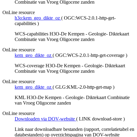
Combinatie van Vroeg Oligocene zanden
OnLine resource
h3o:kem_geo_dikte_oz
(
OGC:WCS-2.0.1-http-get-
capabilities
)
WCS-capabilities H3O-De Kempen - Geologie- Diktekaart
Combinatie van Vroeg Oligocene zanden
OnLine resource
kem_geo_dikte_oz
(
OGC:WCS-2.0.1-http-get-coverage
)
WCS-coverage H3O-De Kempen - Geologie- Diktekaart
Combinatie van Vroeg Oligocene zanden
OnLine resource
kem_geo_dikte_oz
(
GLG:KML-2.0-http-get-map
)
KML H3O-De Kempen - Geologie- Diktekaart Combinatie
van Vroeg Oligocene zanden
OnLine resource
Downloaden via DOV-website
(
LINK download-store
)
Link naar downloadbare bestanden (rapport, correlatietabel en
databestanden) op overzichtspagina van DOV-website