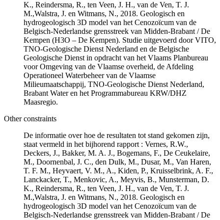
K., Reindersma, R., ten Veen, J. H., van de Ven, T. J.
M.,Walstra, J. en Witmans, N., 2018. Geologisch en
hydrogeologisch 3D model van het Cenozoïcum van de
Belgisch-Nederlandse grensstreek van Midden-Brabant / De
Kempen (H3O – De Kempen). Studie uitgevoerd door VITO,
TNO-Geologische Dienst Nederland en de Belgische
Geologische Dienst in opdracht van het Vlaams Planbureau
voor Omgeving van de Vlaamse overheid, de Afdeling
Operationeel Waterbeheer van de Vlaamse
Milieumaatschappij, TNO-Geologische Dienst Nederland,
Brabant Water en het Programmabureau KRW/DHZ
Maasregio.
Other constraints
De informatie over hoe de resultaten tot stand gekomen zijn,
staat vermeld in het bijhorend rapport : Vernes, R.W.,
Deckers, J., Bakker, M. A. J., Bogemans, F., De Ceukelaire,
M., Doornenbal, J. C., den Dulk, M., Dusar, M., Van Haren,
T. F. M., Heyvaert, V. M., A., Kiden, P., Kruisselbrink, A. F.,
Lanckacker, T., Menkovic, A., Meyvis, B., Munsterman, D.
K., Reindersma, R., ten Veen, J. H., van de Ven, T. J.
M.,Walstra, J. en Witmans, N., 2018. Geologisch en
hydrogeologisch 3D model van het Cenozoïcum van de
Belgisch-Nederlandse grensstreek van Midden-Brabant / De