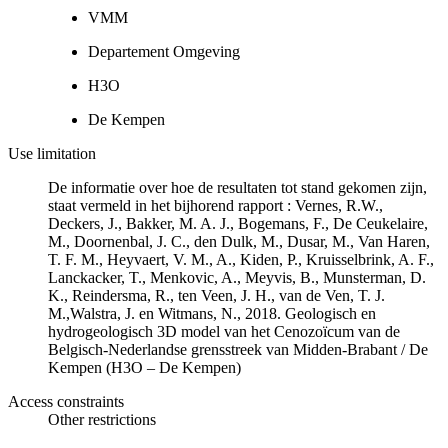
VMM
Departement Omgeving
H3O
De Kempen
Use limitation
De informatie over hoe de resultaten tot stand gekomen zijn,
staat vermeld in het bijhorend rapport : Vernes, R.W.,
Deckers, J., Bakker, M. A. J., Bogemans, F., De Ceukelaire,
M., Doornenbal, J. C., den Dulk, M., Dusar, M., Van Haren,
T. F. M., Heyvaert, V. M., A., Kiden, P., Kruisselbrink, A. F.,
Lanckacker, T., Menkovic, A., Meyvis, B., Munsterman, D.
K., Reindersma, R., ten Veen, J. H., van de Ven, T. J.
M.,Walstra, J. en Witmans, N., 2018. Geologisch en
hydrogeologisch 3D model van het Cenozoïcum van de
Belgisch-Nederlandse grensstreek van Midden-Brabant / De
Kempen (H3O – De Kempen)
Access constraints
Other restrictions