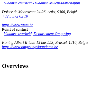
Vlaamse overheid - Vlaamse MilieuMaatschappij
Dokter de Moorstraat 24-26
,
Aalst
,
9300
,
België
+32 5 372 62 10
https://www.vmm.be
Point of contact
Vlaamse overheid, Departement Omgeving
Koning Albert II-laan 15 bus 553
,
Brussel
,
1210
,
België
https://www.omgevingvlaanderen.be
Overviews