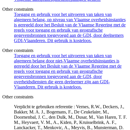
Other constraints
Toegang en gebruik voor het uitvoeren van taken van
algemeen belang, op niveau van Vlaamse overheidsinstanties
is geregeld door het Besluit van de Vlaamse Regering met de
regels voor toegang en gebruik van geografische
gegevensbronnen toegevoegd aan de GDI, door deelnemers
GDI-Vlaanderen. Dit gebruik is kosteloos.
Other constraints
Toegang en gebruik voor het uitvoeren van taken van
algemeen belang door niet-Vlaamse overheidsinstanties is
geregeld door het Besluit van de Vlaamse Regering met de
regels voor toegang en gebruik van geografische
gegevensbronnen toegevoegd aan de GDI, door
overheidsdiensten die geen deelnemer zijn aan GDI-
Vlaanderen. Dit gebruik is kosteloos.
Other constraints
Verplicht te gebruiken referentie : Vernes, R.W., Deckers, J.,
Bakker, M. A. J., Bogemans, F., De Ceukelaire, M.,
Doornenbal, J. C., den Dulk, M., Dusar, M., Van Haren, T. F.
M., Heyvaert, V. M., A., Kiden, P., Kruisselbrink, A. F.,
Lanckacker, T., Menkovic, A., Meyvis, B., Munsterman, D.