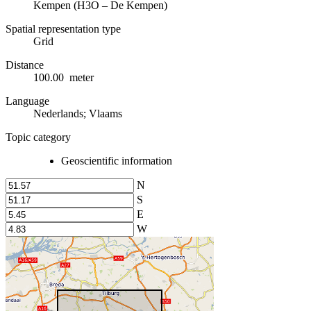
Kempen (H3O – De Kempen)
Spatial representation type
Grid
Distance
100.00 meter
Language
Nederlands; Vlaams
Topic category
Geoscientific information
N
S
E
W