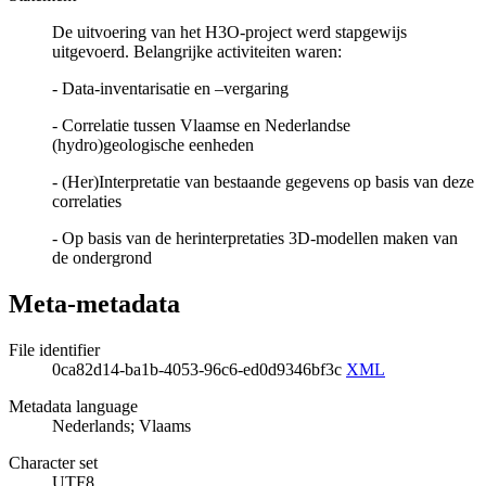
De uitvoering van het H3O-project werd stapgewijs
uitgevoerd. Belangrijke activiteiten waren:
- Data-inventarisatie en –vergaring
- Correlatie tussen Vlaamse en Nederlandse
(hydro)geologische eenheden
- (Her)Interpretatie van bestaande gegevens op basis van deze
correlaties
- Op basis van de herinterpretaties 3D-modellen maken van
de ondergrond
Meta-metadata
File identifier
0ca82d14-ba1b-4053-96c6-ed0d9346bf3c
XML
Metadata language
Nederlands; Vlaams
Character set
UTF8