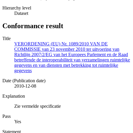
Hierarchy level
Dataset
Conformance result
Title
VERORDENING (EU) Nr. 1089/2010 VAN DE
COMMISSIE van 23 november 2010 ter uitvoering van
Richtlijn 2007/2/EG van het Europees Parlement en de Raad
betreffende de interoperabiliteit van verzamelingen ruimtelijke
gegevens en van diensten met betrekking tot ruimtelijke
gegevens
Date (Publication date)
2010-12-08
Explanation
Zie vermelde specificatie
Pass
Yes
Statement