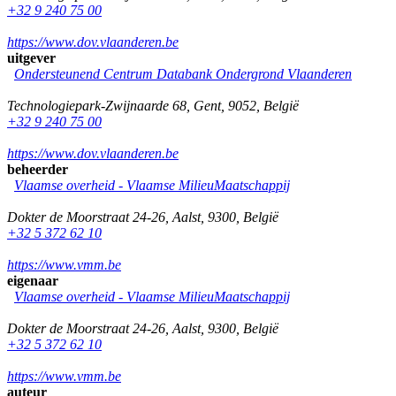
+32 9 240 75 00
https://www.dov.vlaanderen.be
uitgever
Ondersteunend Centrum Databank Ondergrond Vlaanderen
Technologiepark-Zwijnaarde 68
,
Gent
,
9052
,
België
+32 9 240 75 00
https://www.dov.vlaanderen.be
beheerder
Vlaamse overheid - Vlaamse MilieuMaatschappij
Dokter de Moorstraat 24-26
,
Aalst
,
9300
,
België
+32 5 372 62 10
https://www.vmm.be
eigenaar
Vlaamse overheid - Vlaamse MilieuMaatschappij
Dokter de Moorstraat 24-26
,
Aalst
,
9300
,
België
+32 5 372 62 10
https://www.vmm.be
auteur