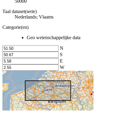
50000
Taal dataset(serie)
Nederlands; Vlaams
Categorie(en)
Geo wetenschappelijke data
N
S
E
W