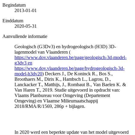
Begindatum
2013-01-01
Einddatum
2020-05-31
Aanvullende informatie
Geologisch (G3Dv3) en hydrogeologisch (H3D) 3D-
lagenmodel van Vlaanderen (
https://www.dov.vlaanderen.be/page/geologisch-3d-model-
g3dv3 en
https://www.dov.vlaanderen.be/page/hydrogeologisch-3d-
model-h3dv20
) Deckers J., De Koninck R., Bos S.,
Broothaers M., Dirix K., Hambsch L., Lagrou, D.,
Lanckacker T., Matthijs, J., Rombaut B., Van Baelen K. &
Van Haren T., 2019. Studie uitgevoerd in opdracht van:
Vlaams Planbureau voor Omgeving (Departement
Omgeving) en Vlaamse Milieumaatschappij
2018/RMA/R/1569, 286p + bijlagen.
In 2020 werd een beperkte update van het model uitgevoerd