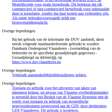
Modellicentie voor gratis hergebruik. Dit betekent dat elk
commercieel of niet-commercieel hergebruik voor onbepaalde
duur is toegelaten, zonder dat daar kosten aan verbonden zijn.
Als enige gebruiksvoorwaarde geldt een
bronvermeldingsplicht.
Overige beperkingen
Bij het gebruik van de informatie die DOV aanbiedt, dient
steeds volgende standaardreferentie gebruikt te worden:
Databank Ondergrond Vlaanderen - (vermelding van de
beheerder en de specifieke geraadpleegde gegevens) -
Geraadpleegd op dd/mm/jjjj, op
https://www.dov.vlaanderen.be
Overige beperkingen
Volgende aansprakelijkheidsbepalingen gelden.
Overige beperkingen
Toegang en gebruik voor het uitvoeren van taken van
algemeen belang, op niveau van Vlaamse overheidsinstanties
is geregeld door het Besluit van de Vlaamse Regering met de
regels voor toegang en gebruik van geografische
gegevensbronnen toegevoegd aan de GDI, door deelnemers
GDI-Vlaanderen. Dit gebruik is kosteloos.