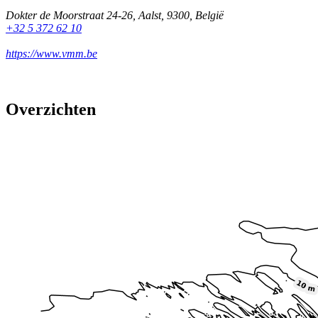
Dokter de Moorstraat 24-26
,
Aalst
,
9300
,
België
+32 5 372 62 10
https://www.vmm.be
Overzichten