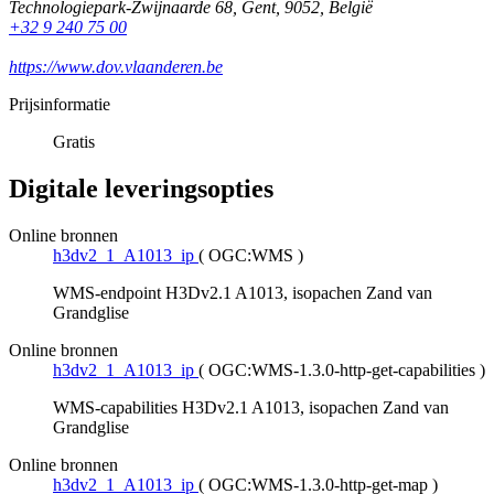
Technologiepark-Zwijnaarde 68
,
Gent
,
9052
,
België
+32 9 240 75 00
https://www.dov.vlaanderen.be
Prijsinformatie
Gratis
Digitale leveringsopties
Online bronnen
h3dv2_1_A1013_ip
(
OGC:WMS
)
WMS-endpoint H3Dv2.1 A1013, isopachen Zand van
Grandglise
Online bronnen
h3dv2_1_A1013_ip
(
OGC:WMS-1.3.0-http-get-capabilities
)
WMS-capabilities H3Dv2.1 A1013, isopachen Zand van
Grandglise
Online bronnen
h3dv2_1_A1013_ip
(
OGC:WMS-1.3.0-http-get-map
)