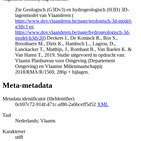
Zie Geologisch (G3Dv3) en hydrogeologisch (H3D) 3D-
lagenmodel van Vlaanderen (
https://www.dov.vlaanderen.be/page/geologisch-3d-model-
g3dv3 en
https://www.dov.vlaanderen.be/page/hydrogeologisch-3d-
model-h3dv20
) Deckers J., De Koninck R., Bos S.,
Broothaers M., Dirix K., Hambsch L., Lagrou, D.,
Lanckacker T., Matthijs, J., Rombaut B., Van Baelen K. &
Van Haren T., 2019. Studie uitgevoerd in opdracht van:
Vlaams Planbureau voor Omgeving (Departement
Omgeving) en Vlaamse Milieumaatschappij
2018/RMA/R/1569, 286p + bijlagen.
Meta-metadata
Metadata identificator (fileIdentifier)
0c697c72-914f-471c-af80-2a6bceff5d52
XML
Taal
Nederlands; Vlaams
Karakterset
utf8