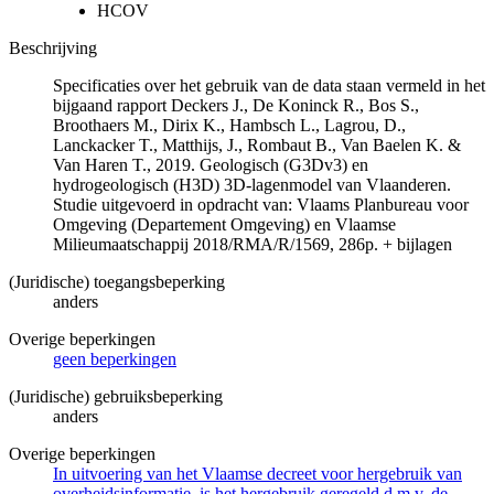
HCOV
Beschrijving
Specificaties over het gebruik van de data staan vermeld in het
bijgaand rapport Deckers J., De Koninck R., Bos S.,
Broothaers M., Dirix K., Hambsch L., Lagrou, D.,
Lanckacker T., Matthijs, J., Rombaut B., Van Baelen K. &
Van Haren T., 2019. Geologisch (G3Dv3) en
hydrogeologisch (H3D) 3D-lagenmodel van Vlaanderen.
Studie uitgevoerd in opdracht van: Vlaams Planbureau voor
Omgeving (Departement Omgeving) en Vlaamse
Milieumaatschappij 2018/RMA/R/1569, 286p. + bijlagen
(Juridische) toegangsbeperking
anders
Overige beperkingen
geen beperkingen
(Juridische) gebruiksbeperking
anders
Overige beperkingen
In uitvoering van het Vlaamse decreet voor hergebruik van
overheidsinformatie, is het hergebruik geregeld d.m.v. de