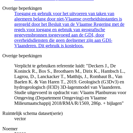
Overige beperkingen
Toegang en gebruik voor het uitvoeren van taken van
algemeen belang door niet-Vlaamse overheidsinstanties is
geregeld door het Besluit van de Vlaamse Regering met de
regels voor toegang en gebruik van geografische
gegevensbronnen toegevoegd aan de GDI, door
overheidsdiensten die geen deelnemer zijn aan GDI-
Vlaanderen. Dit gebruik is kosteloos.
Overige beperkingen
Verplicht te gebruiken referentie luidt: "Deckers J., De
Koninck R., Bos S., Broothaers M., Dirix K., Hambsch L.,
Lagrou, D., Lanckacker T., Matthijs, J., Rombaut B., Van
Baelen K. & Van Haren T., 2019. Geologisch (G3Dv3) en
hydrogeologisch (H3D) 3D-lagenmodel van Vlaanderen.
Studie uitgevoerd in opdracht van: Vlaams Planbureau voor
Omgeving (Departement Omgeving) en Vlaamse
Milieumaatschappij 2018/RMA/R/1569, 286p. + bijlagen"
Ruimtelijk schema dataset(serie)
vector
Noemer