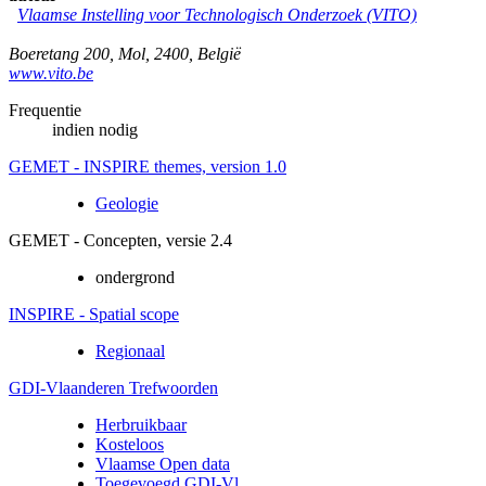
Vlaamse Instelling voor Technologisch Onderzoek (VITO)
Boeretang 200
,
Mol
,
2400
,
België
www.vito.be
Frequentie
indien nodig
GEMET - INSPIRE themes, version 1.0
Geologie
GEMET - Concepten, versie 2.4
ondergrond
INSPIRE - Spatial scope
Regionaal
GDI-Vlaanderen Trefwoorden
Herbruikbaar
Kosteloos
Vlaamse Open data
Toegevoegd GDI-Vl