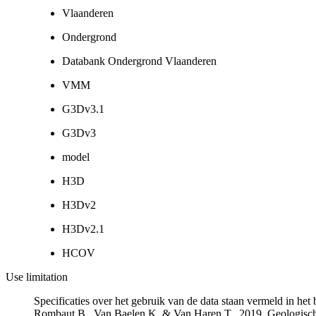
Vlaanderen
Ondergrond
Databank Ondergrond Vlaanderen
VMM
G3Dv3.1
G3Dv3
model
H3D
H3Dv2
H3Dv2.1
HCOV
Use limitation
Specificaties over het gebruik van de data staan vermeld in he
Rombaut B., Van Baelen K. & Van Haren T., 2019. Geologisch