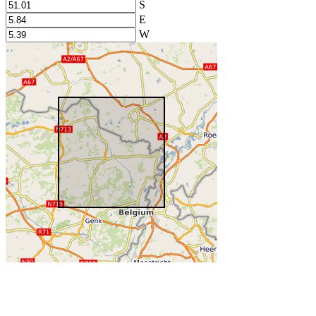
S
E
W