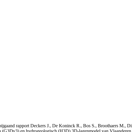
t bijgaand rapport Deckers J., De Koninck R., Bos S., Broothaers M., Di
 (G3Dv3) en hydrogeologisch (H3D) 3D-lagenmodel van Vlaanderen. S