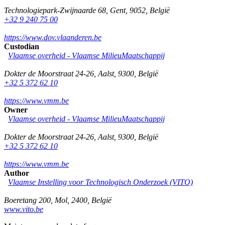
Technologiepark-Zwijnaarde 68
,
Gent
,
9052
,
België
+32 9 240 75 00
https://www.dov.vlaanderen.be
Custodian
Vlaamse overheid - Vlaamse MilieuMaatschappij
Dokter de Moorstraat 24-26
,
Aalst
,
9300
,
België
+32 5 372 62 10
https://www.vmm.be
Owner
Vlaamse overheid - Vlaamse MilieuMaatschappij
Dokter de Moorstraat 24-26
,
Aalst
,
9300
,
België
+32 5 372 62 10
https://www.vmm.be
Author
Vlaamse Instelling voor Technologisch Onderzoek (VITO)
Boeretang 200
,
Mol
,
2400
,
België
www.vito.be