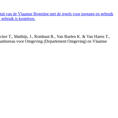
luit van de Vlaamse Regering met de regels voor toegang en gebruik
gebruik is kosteloos.
acker T., Matthijs, J., Rombaut B., Van Baelen K. & Van Haren T.,
 Planbureau voor Omgeving (Departement Omgeving) en Vlaamse