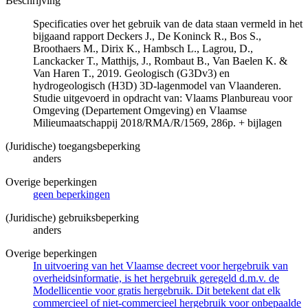
Beschrijving
Specificaties over het gebruik van de data staan vermeld in het
bijgaand rapport Deckers J., De Koninck R., Bos S.,
Broothaers M., Dirix K., Hambsch L., Lagrou, D.,
Lanckacker T., Matthijs, J., Rombaut B., Van Baelen K. &
Van Haren T., 2019. Geologisch (G3Dv3) en
hydrogeologisch (H3D) 3D-lagenmodel van Vlaanderen.
Studie uitgevoerd in opdracht van: Vlaams Planbureau voor
Omgeving (Departement Omgeving) en Vlaamse
Milieumaatschappij 2018/RMA/R/1569, 286p. + bijlagen
(Juridische) toegangsbeperking
anders
Overige beperkingen
geen beperkingen
(Juridische) gebruiksbeperking
anders
Overige beperkingen
In uitvoering van het Vlaamse decreet voor hergebruik van
overheidsinformatie, is het hergebruik geregeld d.m.v. de
Modellicentie voor gratis hergebruik. Dit betekent dat elk
commercieel of niet-commercieel hergebruik voor onbepaalde