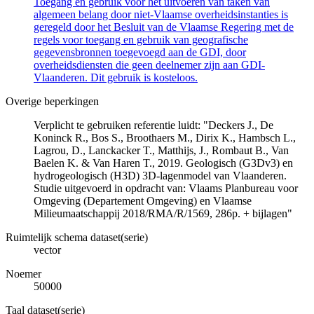
Toegang en gebruik voor het uitvoeren van taken van
algemeen belang door niet-Vlaamse overheidsinstanties is
geregeld door het Besluit van de Vlaamse Regering met de
regels voor toegang en gebruik van geografische
gegevensbronnen toegevoegd aan de GDI, door
overheidsdiensten die geen deelnemer zijn aan GDI-
Vlaanderen. Dit gebruik is kosteloos.
Overige beperkingen
Verplicht te gebruiken referentie luidt: "Deckers J., De
Koninck R., Bos S., Broothaers M., Dirix K., Hambsch L.,
Lagrou, D., Lanckacker T., Matthijs, J., Rombaut B., Van
Baelen K. & Van Haren T., 2019. Geologisch (G3Dv3) en
hydrogeologisch (H3D) 3D-lagenmodel van Vlaanderen.
Studie uitgevoerd in opdracht van: Vlaams Planbureau voor
Omgeving (Departement Omgeving) en Vlaamse
Milieumaatschappij 2018/RMA/R/1569, 286p. + bijlagen"
Ruimtelijk schema dataset(serie)
vector
Noemer
50000
Taal dataset(serie)