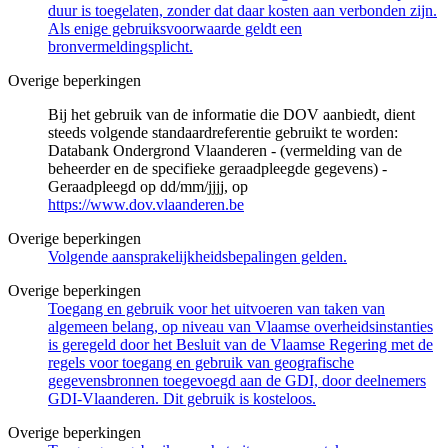
duur is toegelaten, zonder dat daar kosten aan verbonden zijn.
Als enige gebruiksvoorwaarde geldt een
bronvermeldingsplicht.
Overige beperkingen
Bij het gebruik van de informatie die DOV aanbiedt, dient
steeds volgende standaardreferentie gebruikt te worden:
Databank Ondergrond Vlaanderen - (vermelding van de
beheerder en de specifieke geraadpleegde gegevens) -
Geraadpleegd op dd/mm/jjjj, op
https://www.dov.vlaanderen.be
Overige beperkingen
Volgende aansprakelijkheidsbepalingen gelden.
Overige beperkingen
Toegang en gebruik voor het uitvoeren van taken van
algemeen belang, op niveau van Vlaamse overheidsinstanties
is geregeld door het Besluit van de Vlaamse Regering met de
regels voor toegang en gebruik van geografische
gegevensbronnen toegevoegd aan de GDI, door deelnemers
GDI-Vlaanderen. Dit gebruik is kosteloos.
Overige beperkingen