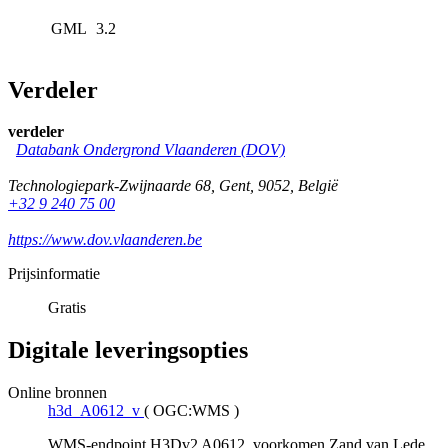
GML
3.2
Verdeler
verdeler
Databank Ondergrond Vlaanderen (DOV)
Technologiepark-Zwijnaarde 68
,
Gent
,
9052
,
België
+32 9 240 75 00
https://www.dov.vlaanderen.be
Prijsinformatie
Gratis
Digitale leveringsopties
Online bronnen
h3d_A0612_v
(
OGC:WMS
)
WMS-endpoint H3Dv2 A0612, voorkomen Zand van Lede