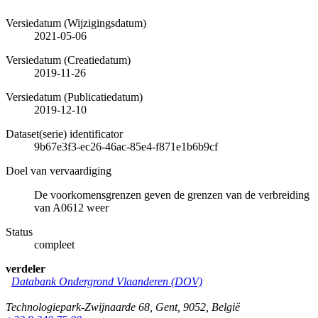
Versiedatum (Wijzigingsdatum)
2021-05-06
Versiedatum (Creatiedatum)
2019-11-26
Versiedatum (Publicatiedatum)
2019-12-10
Dataset(serie) identificator
9b67e3f3-ec26-46ac-85e4-f871e1b6b9cf
Doel van vervaardiging
De voorkomensgrenzen geven de grenzen van de verbreiding
van A0612 weer
Status
compleet
verdeler
Databank Ondergrond Vlaanderen (DOV)
Technologiepark-Zwijnaarde 68
,
Gent
,
9052
,
België