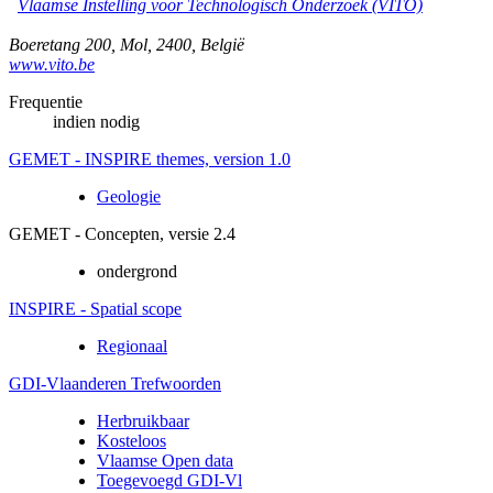
Vlaamse Instelling voor Technologisch Onderzoek (VITO)
Boeretang 200
,
Mol
,
2400
,
België
www.vito.be
Frequentie
indien nodig
GEMET - INSPIRE themes, version 1.0
Geologie
GEMET - Concepten, versie 2.4
ondergrond
INSPIRE - Spatial scope
Regionaal
GDI-Vlaanderen Trefwoorden
Herbruikbaar
Kosteloos
Vlaamse Open data
Toegevoegd GDI-Vl