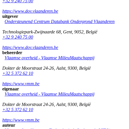
+32 9 240 75 00
https://www.dov.vlaanderen.be
uitgever
Ondersteunend Centrum Databank Ondergrond Vlaanderen
Technologiepark-Zwijnaarde 68
,
Gent
,
9052
,
België
+32 9 240 75 00
https://www.dov.vlaanderen.be
beheerder
Vlaamse overheid - Vlaamse MilieuMaatschappij
Dokter de Moorstraat 24-26
,
Aalst
,
9300
,
België
+32 5 372 62 10
https://www.vmm.be
eigenaar
Vlaamse overheid - Vlaamse MilieuMaatschappij
Dokter de Moorstraat 24-26
,
Aalst
,
9300
,
België
+32 5 372 62 10
https://www.vmm.be
auteur