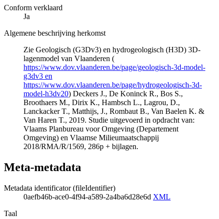
Conform verklaard
Ja
Algemene beschrijving herkomst
Zie Geologisch (G3Dv3) en hydrogeologisch (H3D) 3D-
lagenmodel van Vlaanderen (
https://www.dov.vlaanderen.be/page/geologisch-3d-model-
g3dv3 en
https://www.dov.vlaanderen.be/page/hydrogeologisch-3d-
model-h3dv20
) Deckers J., De Koninck R., Bos S.,
Broothaers M., Dirix K., Hambsch L., Lagrou, D.,
Lanckacker T., Matthijs, J., Rombaut B., Van Baelen K. &
Van Haren T., 2019. Studie uitgevoerd in opdracht van:
Vlaams Planbureau voor Omgeving (Departement
Omgeving) en Vlaamse Milieumaatschappij
2018/RMA/R/1569, 286p + bijlagen.
Meta-metadata
Metadata identificator (fileIdentifier)
0aefb46b-ace0-4f94-a589-2a4ba6d28e6d
XML
Taal