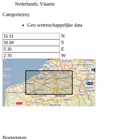
Nederlands; Vlaams
Categorie(en)
Geo wetenschappelijke data
N
S
E
W
Begindatum