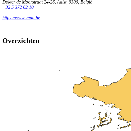
Dokter de Moorstraat 24-26
,
Aalst
,
9300
,
België
+32 5 372 62 10
https://www.vmm.be
Overzichten