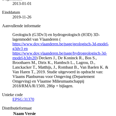
2013-01-01
Einddatum
2019-11-26
Aanvullende informatie
Geologisch (G3Dv3) en hydrogeologisch (H3D) 3D-
lagenmodel van Vlaanderen (
https://www.dov.vlaanderen.be/page/geologisch-3d-model-
g3dv3 en
https://www.dov.vlaanderen.be/page/hydrogeologisch-3d-
model-h3dv20
) Deckers J., De Koninck R., Bos S.,
Broothaers M., Dirix K., Hambsch L., Lagrou, D.,
Lanckacker T., Matthijs, J., Rombaut B., Van Baelen K. &
Van Haren T., 2019. Studie uitgevoerd in opdracht van:
Vlaams Planbureau voor Omgeving (Departement
Omgeving) en Vlaamse Milieumaatschappij
2018/RMA/R/1569, 286p + bijlagen.
Unieke code
EPSG:31370
Distributieformaat
Naam
Versie