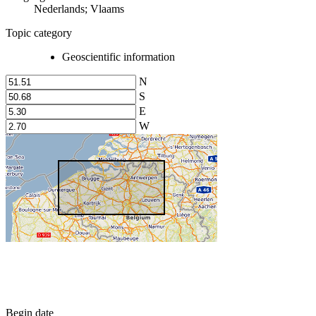
Nederlands; Vlaams
Topic category
Geoscientific information
N
S
E
W
Begin date