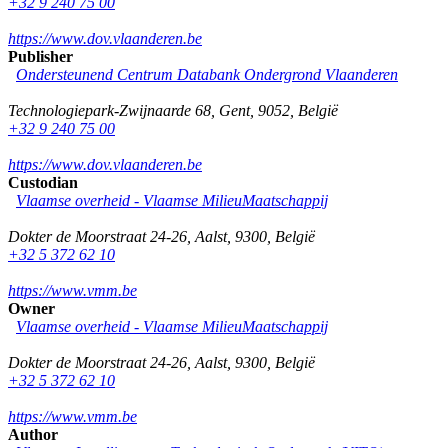
+32 9 240 75 00
https://www.dov.vlaanderen.be
Publisher
Ondersteunend Centrum Databank Ondergrond Vlaanderen
Technologiepark-Zwijnaarde 68
,
Gent
,
9052
,
België
+32 9 240 75 00
https://www.dov.vlaanderen.be
Custodian
Vlaamse overheid - Vlaamse MilieuMaatschappij
Dokter de Moorstraat 24-26
,
Aalst
,
9300
,
België
+32 5 372 62 10
https://www.vmm.be
Owner
Vlaamse overheid - Vlaamse MilieuMaatschappij
Dokter de Moorstraat 24-26
,
Aalst
,
9300
,
België
+32 5 372 62 10
https://www.vmm.be
Author