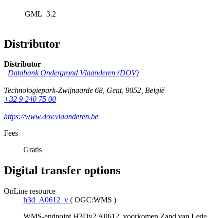
GML
3.2
Distributor
Distributor
Databank Ondergrond Vlaanderen (DOV)
Technologiepark-Zwijnaarde 68
,
Gent
,
9052
,
België
+32 9 240 75 00
https://www.dov.vlaanderen.be
Fees
Gratis
Digital transfer options
OnLine resource
h3d_A0612_v
(
OGC:WMS
)
WMS-endpoint H3Dv2 A0612, voorkomen Zand van Lede