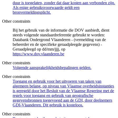
duur is toegelaten, zonder dat daar kosten aan verbonden zijn.
Als enige gebruiksvoorwaarde geldt een
bronvermeldingsplicht.
Other constraints
Bij het gebruik van de informatie die DOV aanbiedt, dient
steeds volgende standaardreferentie gebruikt te worden:
Databank Ondergrond Vlaanderen - (vermelding van de
beheerder en de specifieke geraadpleegde gegevens) -
Geraadpleegd op dd/mm/jjjj, op
https://www.dov.vlaanderen.be
Other constraints
Volgende aansprakelijkheidsbepalingen gelden.
Other constraints
Toegang en gebruik voor het uitvoeren van taken van
algemeen belang, op niveau van Vlaamse overheidsinstanties
is geregeld door het Besluit van de Vlaamse Regering met de
regels voor toegang en gebruik van geografische
gegevensbronnen toegevoegd aan de GDI, door deelnemers
GDI-Vlaanderen. Dit gebruik is kosteloos.
Other constraints