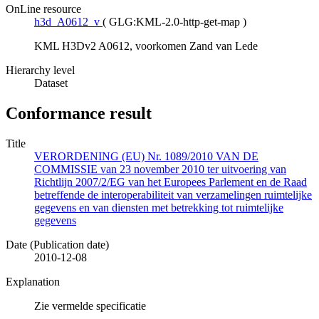
OnLine resource
h3d_A0612_v
(
GLG:KML-2.0-http-get-map
)
KML H3Dv2 A0612, voorkomen Zand van Lede
Hierarchy level
Dataset
Conformance result
Title
VERORDENING (EU) Nr. 1089/2010 VAN DE
COMMISSIE van 23 november 2010 ter uitvoering van
Richtlijn 2007/2/EG van het Europees Parlement en de Raad
betreffende de interoperabiliteit van verzamelingen ruimtelijke
gegevens en van diensten met betrekking tot ruimtelijke
gegevens
Date (Publication date)
2010-12-08
Explanation
Zie vermelde specificatie