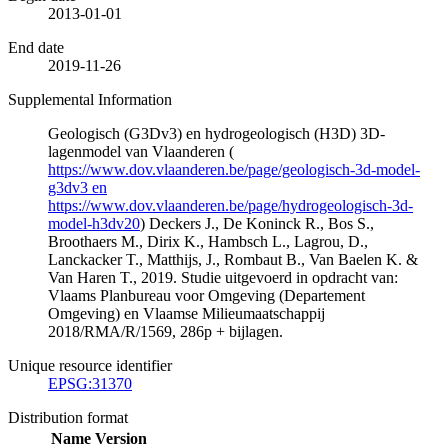
2013-01-01
End date
2019-11-26
Supplemental Information
Geologisch (G3Dv3) en hydrogeologisch (H3D) 3D-
lagenmodel van Vlaanderen (
https://www.dov.vlaanderen.be/page/geologisch-3d-model-
g3dv3 en
https://www.dov.vlaanderen.be/page/hydrogeologisch-3d-
model-h3dv20
) Deckers J., De Koninck R., Bos S.,
Broothaers M., Dirix K., Hambsch L., Lagrou, D.,
Lanckacker T., Matthijs, J., Rombaut B., Van Baelen K. &
Van Haren T., 2019. Studie uitgevoerd in opdracht van:
Vlaams Planbureau voor Omgeving (Departement
Omgeving) en Vlaamse Milieumaatschappij
2018/RMA/R/1569, 286p + bijlagen.
Unique resource identifier
EPSG:31370
Distribution format
Name
Version