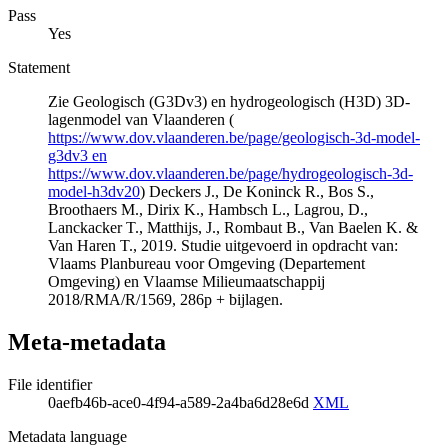
Pass
Yes
Statement
Zie Geologisch (G3Dv3) en hydrogeologisch (H3D) 3D-
lagenmodel van Vlaanderen (
https://www.dov.vlaanderen.be/page/geologisch-3d-model-
g3dv3 en
https://www.dov.vlaanderen.be/page/hydrogeologisch-3d-
model-h3dv20
) Deckers J., De Koninck R., Bos S.,
Broothaers M., Dirix K., Hambsch L., Lagrou, D.,
Lanckacker T., Matthijs, J., Rombaut B., Van Baelen K. &
Van Haren T., 2019. Studie uitgevoerd in opdracht van:
Vlaams Planbureau voor Omgeving (Departement
Omgeving) en Vlaamse Milieumaatschappij
2018/RMA/R/1569, 286p + bijlagen.
Meta-metadata
File identifier
0aefb46b-ace0-4f94-a589-2a4ba6d28e6d
XML
Metadata language