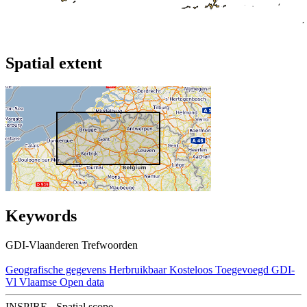
Spatial extent
Keywords
GDI-Vlaanderen Trefwoorden
Geografische gegevens
Herbruikbaar
Kosteloos
Toegevoegd GDI-
Vl
Vlaamse Open data
INSPIRE - Spatial scope