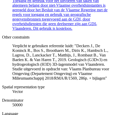
Toegang en gebruik voor het uitvoeren van taken van
algemeen belang door niet-Vlaamse overheidsinstanties is
geregeld door het Besluit van de Vlaamse Regering met de
regels voor toegang en gebruik van geografische
gegevensbronnen toegevoegd aan de GDI, door
overheidsdiensten die geen deelnemer zijn aan GDI-
Vlaanderen. Dit gebruik is kosteloos.
Other constraints
Verplicht te gebruiken referentie luidt: "Deckers J., De
Koninck R., Bos S., Broothaers M., Dirix K., Hambsch L.,
Lagrou, D., Lanckacker T., Matthijs, J., Rombaut B., Van
Baelen K. & Van Haren T., 2019. Geologisch (G3Dv3) en
hydrogeologisch (H3D) 3D-lagenmodel van Vlaanderen.
Studie uitgevoerd in opdracht van: Vlaams Planbureau voor
Omgeving (Departement Omgeving) en Vlaamse
Milieumaatschappij 2018/RMA/R/1569, 286p. + bijlagen"
Spatial representation type
Vector
Denominator
50000
Language