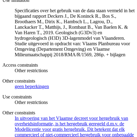
Use limitation
Specificaties over het gebruik van de data staan vermeld in het
bijgaand rapport Deckers J., De Koninck R., Bos S.,
Broothaers M., Dirix K., Hambsch L., Lagrou, D.,
Lanckacker T., Matthijs, J., Rombaut B., Van Baelen K. &
Van Haren T., 2019. Geologisch (G3Dv3) en
hydrogeologisch (H3D) 3D-lagenmodel van Vlaanderen.
Studie uitgevoerd in opdracht van: Vlaams Planbureau voor
Omgeving (Departement Omgeving) en Vlaamse
Milieumaatschappij 2018/RMA/R/1569, 286p. + bijlagen
Access constraints
Other restrictions
Other constraints
geen beperkingen
Use constraints
Other restrictions
Other constraints
In uitvoering van het Vlaamse decreet voor hergebruik van
overheidsinformatie, is het hergebruik geregeld d.m.v. de
Modellicentie voor gratis hergebruik. Dit betekent dat elk
commercieel of niet-commercieel hergebruik voor onbepaalde