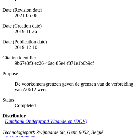
Date (Revision date)
2021-05-06
Date (Creation date)
2019-11-26
Date (Publication date)
2019-12-10
Citation identifier
9b67e3f3-ec26-46ac-85e4-f871e1b6b9cf
Purpose
De voorkomensgrenzen geven de grenzen van de verbreiding
van A0612 weer
Status
Completed
Distributor
Databank Ondergrond Vlaanderen (DOV)
Technologiepark-Zwijnaarde 68
,
Gent
,
9052
,
België