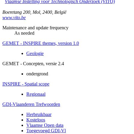
Vlaamse Instelling voor Technologisch Onderzoek (VITO)
Boeretang 200
,
Mol
,
2400
,
België
www.vito.be
Maintenance and update frequency
As needed
GEMET - INSPIRE themes, version 1.0
Geologie
GEMET - Concepten, versie 2.4
ondergrond
INSPIRE - Spatial scope
Regionaal
GDI-Vlaanderen Trefwoorden
Herbruikbaar
Kosteloos
Vlaamse Open data
Toegevoegd GDI-Vl