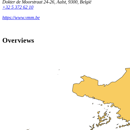
Dokter de Moorstraat 24-26
,
Aalst
,
9300
,
België
+32 5 372 62 10
https://www.vmm.be
Overviews