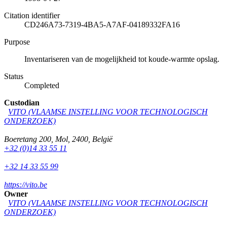
Citation identifier
CD246A73-7319-4BA5-A7AF-04189332FA16
Purpose
Inventariseren van de mogelijkheid tot koude-warmte opslag.
Status
Completed
Custodian
VITO (VLAAMSE INSTELLING VOOR TECHNOLOGISCH
ONDERZOEK)
Boeretang 200
,
Mol
,
2400
,
België
+32 (0)14 33 55 11
+32 14 33 55 99
https://vito.be
Owner
VITO (VLAAMSE INSTELLING VOOR TECHNOLOGISCH
ONDERZOEK)