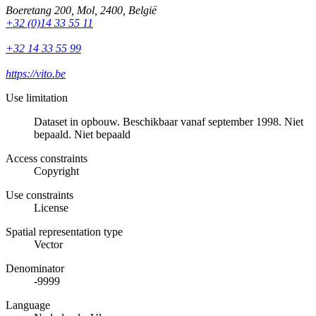
Boeretang 200
,
Mol
,
2400
,
België
+32 (0)14 33 55 11
+32 14 33 55 99
https://vito.be
Use limitation
Dataset in opbouw. Beschikbaar vanaf september 1998. Niet
bepaald. Niet bepaald
Access constraints
Copyright
Use constraints
License
Spatial representation type
Vector
Denominator
-9999
Language