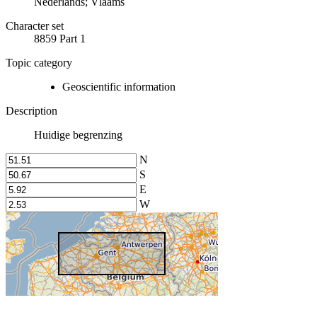
Nederlands; Vlaams
Character set
8859 Part 1
Topic category
Geoscientific information
Description
Huidige begrenzing
N
S
E
W