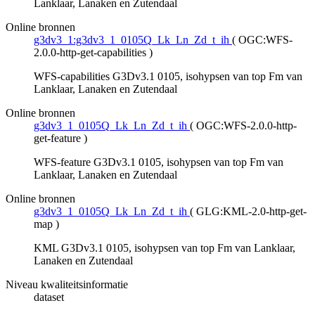
Lanklaar, Lanaken en Zutendaal
Online bronnen
g3dv3_1:g3dv3_1_0105Q_Lk_Ln_Zd_t_ih
(
OGC:WFS-
2.0.0-http-get-capabilities
)
WFS-capabilities G3Dv3.1 0105, isohypsen van top Fm van
Lanklaar, Lanaken en Zutendaal
Online bronnen
g3dv3_1_0105Q_Lk_Ln_Zd_t_ih
(
OGC:WFS-2.0.0-http-
get-feature
)
WFS-feature G3Dv3.1 0105, isohypsen van top Fm van
Lanklaar, Lanaken en Zutendaal
Online bronnen
g3dv3_1_0105Q_Lk_Ln_Zd_t_ih
(
GLG:KML-2.0-http-get-
map
)
KML G3Dv3.1 0105, isohypsen van top Fm van Lanklaar,
Lanaken en Zutendaal
Niveau kwaliteitsinformatie
dataset