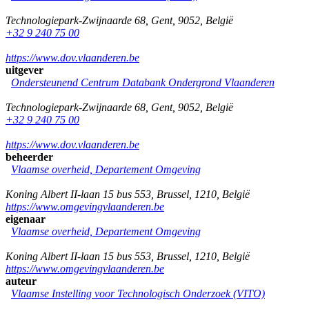
Technologiepark-Zwijnaarde 68
,
Gent
,
9052
,
België
+32 9 240 75 00
https://www.dov.vlaanderen.be
uitgever
Ondersteunend Centrum Databank Ondergrond Vlaanderen
Technologiepark-Zwijnaarde 68
,
Gent
,
9052
,
België
+32 9 240 75 00
https://www.dov.vlaanderen.be
beheerder
Vlaamse overheid, Departement Omgeving
Koning Albert II-laan 15 bus 553
,
Brussel
,
1210
,
België
https://www.omgevingvlaanderen.be
eigenaar
Vlaamse overheid, Departement Omgeving
Koning Albert II-laan 15 bus 553
,
Brussel
,
1210
,
België
https://www.omgevingvlaanderen.be
auteur
Vlaamse Instelling voor Technologisch Onderzoek (VITO)