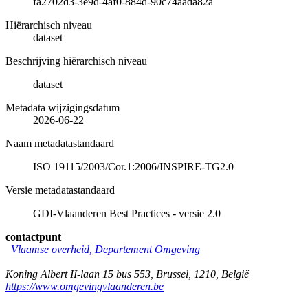
fa2702d3-3e9d-4af0-884d-90c74aada82a
Hiërarchisch niveau
dataset
Beschrijving hiërarchisch niveau
dataset
Metadata wijzigingsdatum
2026-06-22
Naam metadatastandaard
ISO 19115/2003/Cor.1:2006/INSPIRE-TG2.0
Versie metadatastandaard
GDI-Vlaanderen Best Practices - versie 2.0
contactpunt
Vlaamse overheid, Departement Omgeving
Koning Albert II-laan 15 bus 553
,
Brussel
,
1210
,
België
https://www.omgevingvlaanderen.be