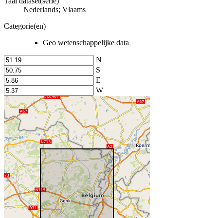
Taal dataset(serie)
Nederlands; Vlaams
Categorie(en)
Geo wetenschappelijke data
N
S
E
W