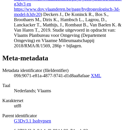
g3dv3 en
https://www.dov.vlaanderen.be/page/hydrogeologisch-3d-
model-h3dv20
) Deckers J., De Koninck R., Bos S.,
Broothaers M., Dirix K., Hambsch L., Lagrou, D.,
Lanckacker T., Matthijs, J., Rombaut B., Van Baelen K. &
Van Haren T., 2019. Studie uitgevoerd in opdracht van:
Vlaams Planbureau voor Omgeving (Departement
Omgeving) en Vlaamse Milieumaatschappij
2018/RMA/R/1569, 286p + bijlagen.
Meta-metadata
Metadata identificator (fileIdentifier)
09fc9071-e81a-4877-9741-d1d8aa8afaae
XML
Taal
Nederlands; Vlaams
Karakterset
utf8
Parent identificator
G3Dv3.1 Isohypsen