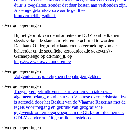
duur is toegelaten, zonder dat daar kosten aan verbonden zijn.
Als enige gebruiksvoorwaarde geldt een
bronvermeldingsplicht.
Overige beperkingen
Bij het gebruik van de informatie die DOV aanbiedt, dient
steeds volgende standaardreferentie gebruikt te worden:
Databank Ondergrond Vlaanderen - (vermelding van de
beheerder en de specifieke geraadpleegde gegevens) -
Geraadpleegd op dd/mm/jjjj, op
https://www.dov.vlaanderen.be
Overige beperkingen
Volgende aansprakelijkheidsbepalingen gelden.
Overige beperkingen
Toegang en gebruik voor het uitvoeren van taken van
algemeen belang, op niveau van Vlaamse overheidsinstanties
is geregeld door het Besluit van de Vlaamse Regering met de
regels voor toegang en gebruik van geografische
gegevensbronnen toegevoegd aan de GDI, door deelnemers
GDI-Vlaanderen. Dit gebruik is kosteloos.
Overige beperkingen