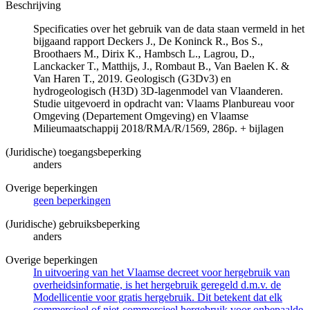
Beschrijving
Specificaties over het gebruik van de data staan vermeld in het
bijgaand rapport Deckers J., De Koninck R., Bos S.,
Broothaers M., Dirix K., Hambsch L., Lagrou, D.,
Lanckacker T., Matthijs, J., Rombaut B., Van Baelen K. &
Van Haren T., 2019. Geologisch (G3Dv3) en
hydrogeologisch (H3D) 3D-lagenmodel van Vlaanderen.
Studie uitgevoerd in opdracht van: Vlaams Planbureau voor
Omgeving (Departement Omgeving) en Vlaamse
Milieumaatschappij 2018/RMA/R/1569, 286p. + bijlagen
(Juridische) toegangsbeperking
anders
Overige beperkingen
geen beperkingen
(Juridische) gebruiksbeperking
anders
Overige beperkingen
In uitvoering van het Vlaamse decreet voor hergebruik van
overheidsinformatie, is het hergebruik geregeld d.m.v. de
Modellicentie voor gratis hergebruik. Dit betekent dat elk
commercieel of niet-commercieel hergebruik voor onbepaalde