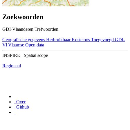
Zoekwoorden
GDI-Vlaanderen Trefwoorden
Geografische gegevens
Herbruikbaar
Kosteloos
Toegevoegd GDI-
Vl
Vlaamse Open data
INSPIRE - Spatial scope
Regionaal
Over
Github