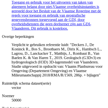
Toegang en gebruik voor het uitvoeren van taken van
algemeen belang door niet-Vlaamse overheidsinstanties is
geregeld door het Besluit van de Vlaamse Regering met de
regels voor toegang en gebruik van geografische
gegevensbronnen toegevoegd aan de GDI, door
overheidsdiensten die geen deelnemer zijn aan GDI-
Vlaanderen. Dit gebruik is kosteloos.
Overige beperkingen
Verplicht te gebruiken referentie luidt: "Deckers J., De
Koninck R., Bos S., Broothaers M., Dirix K., Hambsch L.,
Lagrou, D., Lanckacker T., Matthijs, J., Rombaut B., Van
Baelen K. & Van Haren T., 2019. Geologisch (G3Dv3) en
hydrogeologisch (H3D) 3D-lagenmodel van Vlaanderen.
Studie uitgevoerd in opdracht van: Vlaams Planbureau voor
Omgeving (Departement Omgeving) en Vlaamse
Milieumaatschappij 2018/RMA/R/1569, 286p. + bijlagen"
Ruimtelijk schema dataset(serie)
vector
Noemer
50000