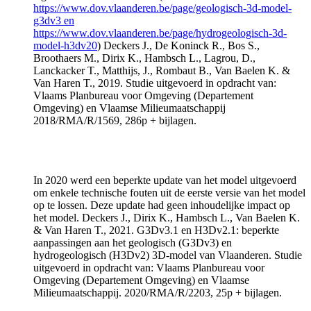
https://www.dov.vlaanderen.be/page/geologisch-3d-model-
g3dv3 en
https://www.dov.vlaanderen.be/page/hydrogeologisch-3d-
model-h3dv20
) Deckers J., De Koninck R., Bos S.,
Broothaers M., Dirix K., Hambsch L., Lagrou, D.,
Lanckacker T., Matthijs, J., Rombaut B., Van Baelen K. &
Van Haren T., 2019. Studie uitgevoerd in opdracht van:
Vlaams Planbureau voor Omgeving (Departement
Omgeving) en Vlaamse Milieumaatschappij
2018/RMA/R/1569, 286p + bijlagen.
In 2020 werd een beperkte update van het model uitgevoerd
om enkele technische fouten uit de eerste versie van het model
op te lossen. Deze update had geen inhoudelijke impact op
het model. Deckers J., Dirix K., Hambsch L., Van Baelen K.
& Van Haren T., 2021. G3Dv3.1 en H3Dv2.1: beperkte
aanpassingen aan het geologisch (G3Dv3) en
hydrogeologisch (H3Dv2) 3D-model van Vlaanderen. Studie
uitgevoerd in opdracht van: Vlaams Planbureau voor
Omgeving (Departement Omgeving) en Vlaamse
Milieumaatschappij. 2020/RMA/R/2203, 25p + bijlagen.