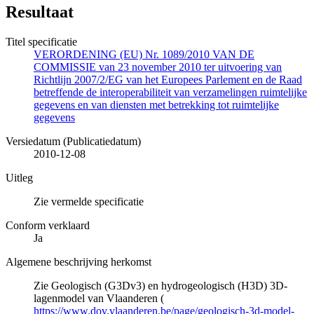
Resultaat
Titel specificatie
VERORDENING (EU) Nr. 1089/2010 VAN DE
COMMISSIE van 23 november 2010 ter uitvoering van
Richtlijn 2007/2/EG van het Europees Parlement en de Raad
betreffende de interoperabiliteit van verzamelingen ruimtelijke
gegevens en van diensten met betrekking tot ruimtelijke
gegevens
Versiedatum (Publicatiedatum)
2010-12-08
Uitleg
Zie vermelde specificatie
Conform verklaard
Ja
Algemene beschrijving herkomst
Zie Geologisch (G3Dv3) en hydrogeologisch (H3D) 3D-
lagenmodel van Vlaanderen (
https://www.dov.vlaanderen.be/page/geologisch-3d-model-