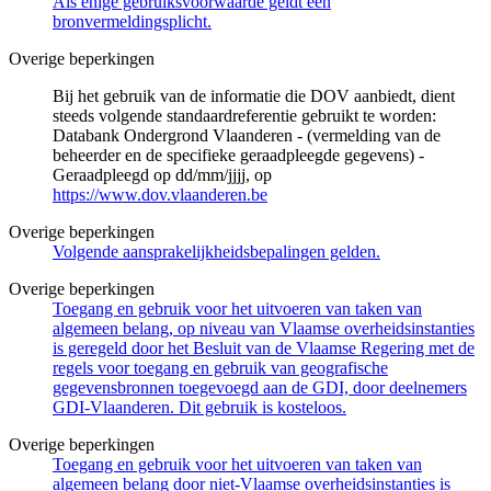
Als enige gebruiksvoorwaarde geldt een
bronvermeldingsplicht.
Overige beperkingen
Bij het gebruik van de informatie die DOV aanbiedt, dient
steeds volgende standaardreferentie gebruikt te worden:
Databank Ondergrond Vlaanderen - (vermelding van de
beheerder en de specifieke geraadpleegde gegevens) -
Geraadpleegd op dd/mm/jjjj, op
https://www.dov.vlaanderen.be
Overige beperkingen
Volgende aansprakelijkheidsbepalingen gelden.
Overige beperkingen
Toegang en gebruik voor het uitvoeren van taken van
algemeen belang, op niveau van Vlaamse overheidsinstanties
is geregeld door het Besluit van de Vlaamse Regering met de
regels voor toegang en gebruik van geografische
gegevensbronnen toegevoegd aan de GDI, door deelnemers
GDI-Vlaanderen. Dit gebruik is kosteloos.
Overige beperkingen
Toegang en gebruik voor het uitvoeren van taken van
algemeen belang door niet-Vlaamse overheidsinstanties is