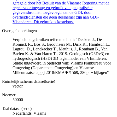
geregeld door het Besluit van de Vlaamse Regering met de
regels voor toegang en gebruik van geografische
gegevensbronnen toegevoegd aan de GDI, door
overheidsdiensten die geen deelnemer zijn aan GDI-
Vlaanderen. Dit gebruik is kosteloos.
Overige beperkingen
Verplicht te gebruiken referentie luidt: "Deckers J., De
Koninck R., Bos S., Broothaers M., Dirix K., Hambsch L.,
Lagrou, D., Lanckacker T., Matthijs, J., Rombaut B., Van
Baelen K. & Van Haren T., 2019. Geologisch (G3Dv3) en
hydrogeologisch (H3D) 3D-lagenmodel van Vlaanderen.
Studie uitgevoerd in opdracht van: Vlaams Planbureau voor
Omgeving (Departement Omgeving) en Vlaamse
Milieumaatschappij 2018/RMA/R/1569, 286p. + bijlagen"
Ruimtelijk schema dataset(serie)
vector
Noemer
50000
Taal dataset(serie)
Nederlands; Vlaams