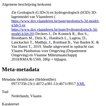
Algemene beschrijving herkomst
Zie Geologisch (G3Dv3) en hydrogeologisch (H3D) 3D-
lagenmodel van Vlaanderen (
https://www.dov.vlaanderen.be/page/geologisch-3d-model-
g3dv3 en
https://www.dov.vlaanderen.be/page/hydrogeologisch-3d-
model-h3dv20
) Deckers J., De Koninck R., Bos S.,
Broothaers M., Dirix K., Hambsch L., Lagrou, D.,
Lanckacker T., Matthijs, J., Rombaut B., Van Baelen K. &
Van Haren T., 2019. Studie uitgevoerd in opdracht van:
Vlaams Planbureau voor Omgeving (Departement
Omgeving) en Vlaamse Milieumaatschappij
2018/RMA/R/1569, 286p + bijlagen.
Meta-metadata
Metadata identificator (fileIdentifier)
0973735b-23c1-4072-a381-12c4671c9917
XML
Taal
Nederlands; Vlaams
Karakterset