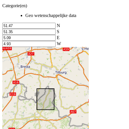
Categorie(en)
Geo wetenschappelijke data
N
S
E
W