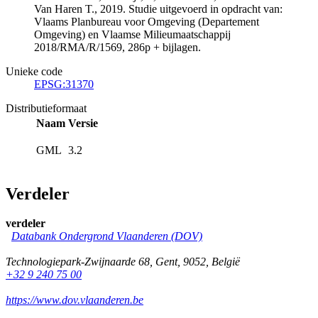
Van Haren T., 2019. Studie uitgevoerd in opdracht van:
Vlaams Planbureau voor Omgeving (Departement
Omgeving) en Vlaamse Milieumaatschappij
2018/RMA/R/1569, 286p + bijlagen.
Unieke code
EPSG:31370
Distributieformaat
Naam
Versie
GML
3.2
Verdeler
verdeler
Databank Ondergrond Vlaanderen (DOV)
Technologiepark-Zwijnaarde 68
,
Gent
,
9052
,
België
+32 9 240 75 00
https://www.dov.vlaanderen.be