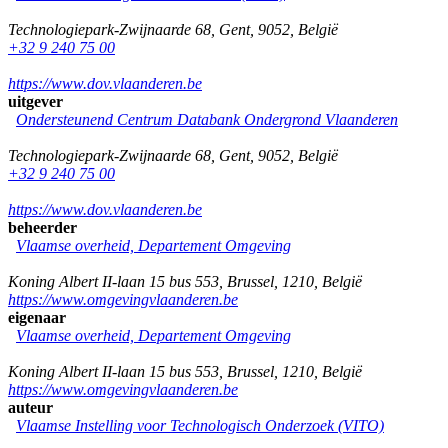
Technologiepark-Zwijnaarde 68
,
Gent
,
9052
,
België
+32 9 240 75 00
https://www.dov.vlaanderen.be
uitgever
Ondersteunend Centrum Databank Ondergrond Vlaanderen
Technologiepark-Zwijnaarde 68
,
Gent
,
9052
,
België
+32 9 240 75 00
https://www.dov.vlaanderen.be
beheerder
Vlaamse overheid, Departement Omgeving
Koning Albert II-laan 15 bus 553
,
Brussel
,
1210
,
België
https://www.omgevingvlaanderen.be
eigenaar
Vlaamse overheid, Departement Omgeving
Koning Albert II-laan 15 bus 553
,
Brussel
,
1210
,
België
https://www.omgevingvlaanderen.be
auteur
Vlaamse Instelling voor Technologisch Onderzoek (VITO)