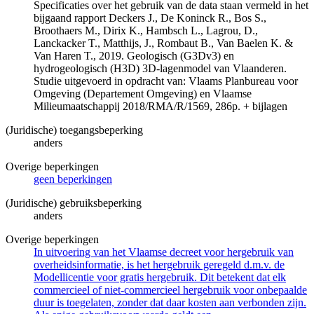
Specificaties over het gebruik van de data staan vermeld in het
bijgaand rapport Deckers J., De Koninck R., Bos S.,
Broothaers M., Dirix K., Hambsch L., Lagrou, D.,
Lanckacker T., Matthijs, J., Rombaut B., Van Baelen K. &
Van Haren T., 2019. Geologisch (G3Dv3) en
hydrogeologisch (H3D) 3D-lagenmodel van Vlaanderen.
Studie uitgevoerd in opdracht van: Vlaams Planbureau voor
Omgeving (Departement Omgeving) en Vlaamse
Milieumaatschappij 2018/RMA/R/1569, 286p. + bijlagen
(Juridische) toegangsbeperking
anders
Overige beperkingen
geen beperkingen
(Juridische) gebruiksbeperking
anders
Overige beperkingen
In uitvoering van het Vlaamse decreet voor hergebruik van
overheidsinformatie, is het hergebruik geregeld d.m.v. de
Modellicentie voor gratis hergebruik. Dit betekent dat elk
commercieel of niet-commercieel hergebruik voor onbepaalde
duur is toegelaten, zonder dat daar kosten aan verbonden zijn.