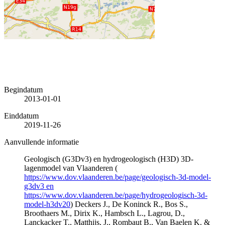
Begindatum
2013-01-01
Einddatum
2019-11-26
Aanvullende informatie
Geologisch (G3Dv3) en hydrogeologisch (H3D) 3D-
lagenmodel van Vlaanderen (
https://www.dov.vlaanderen.be/page/geologisch-3d-model-
g3dv3 en
https://www.dov.vlaanderen.be/page/hydrogeologisch-3d-
model-h3dv20
) Deckers J., De Koninck R., Bos S.,
Broothaers M., Dirix K., Hambsch L., Lagrou, D.,
Lanckacker T., Matthijs, J., Rombaut B., Van Baelen K. &