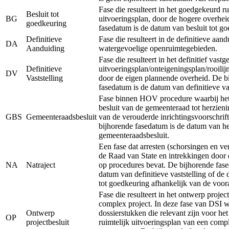
Fase die resulteert in het goedgekeurd ru
Besluit tot
BG
uitvoeringsplan, door de hogere overhei
goedkeuring
fasedatum is de datum van besluit tot g
Definitieve
Fase die resulteert in de definitieve aan
DA
Aanduiding
watergevoelige openruimtegebieden.
Fase die resulteert in het definitief vastg
Definitieve
uitvoeringsplan/onteigeningsplan/rooilij
DV
Vaststelling
door de eigen plannende overheid. De b
fasedatum is de datum van definitieve vas
Fase binnen HOV procedure waarbij het 
besluit van de gemeenteraad tot herzieni
GBS
Gemeenteraadsbesluit
van de verouderde inrichtingsvoorschrift
bijhorende fasedatum is de datum van he
gemeenteraadsbesluit.
Een fase dat arresten (schorsingen en ve
de Raad van State en intrekkingen door 
NA
Natraject
op procedures bevat. De bijhorende fase
datum van definitieve vaststelling of de
tot goedkeuring afhankelijk van de voor
Fase die resulteert in het ontwerp projec
complex project. In deze fase van DSI 
Ontwerp
dossierstukken die relevant zijn voor he
OP
projectbesluit
ruimtelijk uitvoeringsplan van een comp