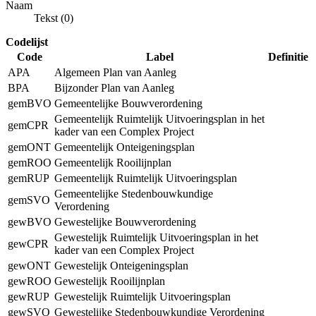
Naam
Tekst (0)
Codelijst
Code
Label
Definitie
APA
Algemeen Plan van Aanleg
BPA
Bijzonder Plan van Aanleg
gemBVO
Gemeentelijke Bouwverordening
Gemeentelijk Ruimtelijk Uitvoeringsplan in het
gemCPR
kader van een Complex Project
gemONT
Gemeentelijk Onteigeningsplan
gemROO
Gemeentelijk Rooilijnplan
gemRUP
Gemeentelijk Ruimtelijk Uitvoeringsplan
Gemeentelijke Stedenbouwkundige
gemSVO
Verordening
gewBVO
Gewestelijke Bouwverordening
Gewestelijk Ruimtelijk Uitvoeringsplan in het
gewCPR
kader van een Complex Project
gewONT
Gewestelijk Onteigeningsplan
gewROO
Gewestelijk Rooilijnplan
gewRUP
Gewestelijk Ruimtelijk Uitvoeringsplan
gewSVO
Gewestelijke Stedenbouwkundige Verordening