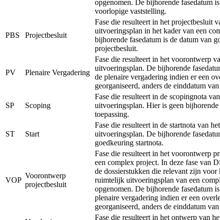
opgenomen. De bijhorende fasedatum is
voorlopige vaststelling.
Fase die resulteert in het projectbesluit v
uitvoeringsplan in het kader van een co
PBS
Projectbesluit
bijhorende fasedatum is de datum van g
projectbesluit.
Fase die resulteert in het voorontwerp va
uitvoeringsplan. De bijhorende fasedatu
PV
Plenaire Vergadering
de plenaire vergadering indien er een ov
georganiseerd, anders de einddatum van
Fase die resulteert in de scopingnota van
SP
Scoping
uitvoeringsplan. Hier is geen bijhorend
toepassing.
Fase die resulteert in de startnota van het
ST
Start
uitvoeringsplan. De bijhorende fasedatu
goedkeuring startnota.
Fase die resulteert in het voorontwerp pr
een complex project. In deze fase van 
de dossierstukken die relevant zijn voor
Voorontwerp
VOP
ruimtelijk uitvoeringsplan van een comp
projectbesluit
opgenomen. De bijhorende fasedatum is
plenaire vergadering indien er een overl
georganiseerd, anders de einddatum van
Fase die resulteert in het ontwerp van he