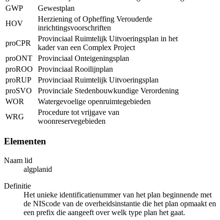
GWP
Gewestplan
Herziening of Opheffing Verouderde
HOV
inrichtingsvoorschriften
Provinciaal Ruimtelijk Uitvoeringsplan in het
proCPR
kader van een Complex Project
proONT
Provinciaal Onteigeningsplan
proROO
Provinciaal Rooilijnplan
proRUP
Provinciaal Ruimtelijk Uitvoeringsplan
proSVO
Provinciale Stedenbouwkundige Verordening
WOR
Watergevoelige openruimtegebieden
Procedure tot vrijgave van
WRG
woonreservegebieden
Elementen
Naam lid
algplanid
Definitie
Het unieke identificatienummer van het plan beginnende met
de NIScode van de overheidsinstantie die het plan opmaakt en
een prefix die aangeeft over welk type plan het gaat.