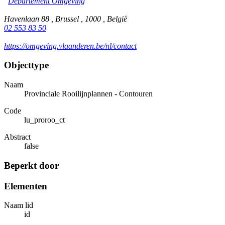
Departement Omgeving
Havenlaan 88 , Brussel , 1000 , België
02 553 83 50
https://omgeving.vlaanderen.be/nl/contact
Objecttype
Naam
Provinciale Rooilijnplannen - Contouren
Code
lu_proroo_ct
Abstract
false
Beperkt door
Elementen
Naam lid
id