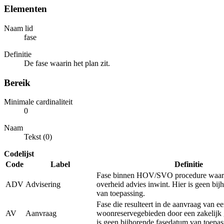
Elementen
Naam lid
fase
Definitie
De fase waarin het plan zit.
Bereik
Minimale cardinaliteit
0
Naam
Tekst (0)
Codelijst
Code
Label
Definitie
Fase binnen HOV/SVO procedure waarb
ADV
Advisering
overheid advies inwint. Hier is geen bi
van toepassing.
Fase die resulteert in de aanvraag van e
AV
Aanvraag
woonreservegebieden door een zakelijk 
is geen bijhorende fasedatum van toepas