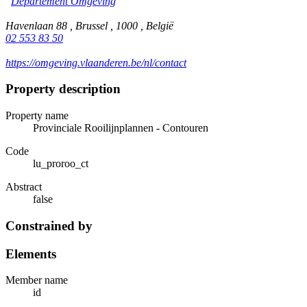
Departement Omgeving
Havenlaan 88 , Brussel , 1000 , België
02 553 83 50
https://omgeving.vlaanderen.be/nl/contact
Property description
Property name
Provinciale Rooilijnplannen - Contouren
Code
lu_proroo_ct
Abstract
false
Constrained by
Elements
Member name
id