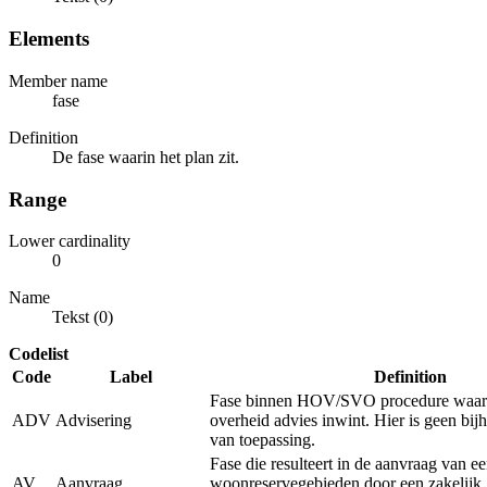
Elements
Member name
fase
Definition
De fase waarin het plan zit.
Range
Lower cardinality
0
Name
Tekst (0)
Codelist
Code
Label
Definition
Fase binnen HOV/SVO procedure waarb
ADV
Advisering
overheid advies inwint. Hier is geen bi
van toepassing.
Fase die resulteert in de aanvraag van e
AV
Aanvraag
woonreservegebieden door een zakelijk 