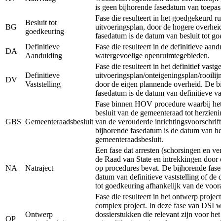
is geen bijhorende fasedatum van toepas
Fase die resulteert in het goedgekeurd ru
Besluit tot
BG
uitvoeringsplan, door de hogere overhei
goedkeuring
fasedatum is de datum van besluit tot g
Definitieve
Fase die resulteert in de definitieve aan
DA
Aanduiding
watergevoelige openruimtegebieden.
Fase die resulteert in het definitief vastg
Definitieve
uitvoeringsplan/onteigeningsplan/rooilij
DV
Vaststelling
door de eigen plannende overheid. De b
fasedatum is de datum van definitieve vas
Fase binnen HOV procedure waarbij het 
besluit van de gemeenteraad tot herzieni
GBS
Gemeenteraadsbesluit
van de verouderde inrichtingsvoorschrift
bijhorende fasedatum is de datum van he
gemeenteraadsbesluit.
Een fase dat arresten (schorsingen en ve
de Raad van State en intrekkingen door 
NA
Natraject
op procedures bevat. De bijhorende fase
datum van definitieve vaststelling of de
tot goedkeuring afhankelijk van de voor
Fase die resulteert in het ontwerp projec
complex project. In deze fase van DSI 
Ontwerp
dossierstukken die relevant zijn voor he
OP