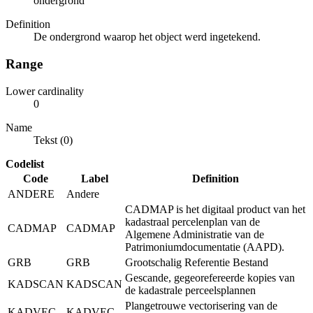
ondergrond
Definition
De ondergrond waarop het object werd ingetekend.
Range
Lower cardinality
0
Name
Tekst (0)
Codelist
Code
Label
Definition
ANDERE
Andere
CADMAP is het digitaal product van het
kadastraal percelenplan van de
CADMAP
CADMAP
Algemene Administratie van de
Patrimoniumdocumentatie (AAPD).
GRB
GRB
Grootschalig Referentie Bestand
Gescande, gegeorefereerde kopies van
KADSCAN
KADSCAN
de kadastrale perceelsplannen
Plangetrouwe vectorisering van de
KADVEC
KADVEC