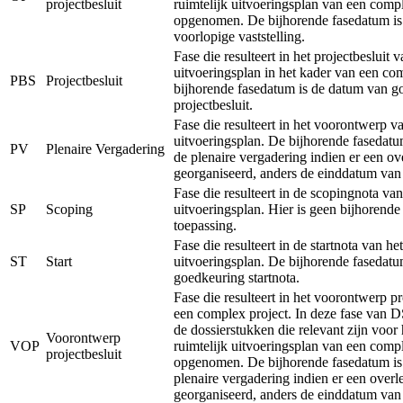
projectbesluit
ruimtelijk uitvoeringsplan van een comp
opgenomen. De bijhorende fasedatum is
voorlopige vaststelling.
Fase die resulteert in het projectbesluit v
uitvoeringsplan in het kader van een co
PBS
Projectbesluit
bijhorende fasedatum is de datum van g
projectbesluit.
Fase die resulteert in het voorontwerp va
uitvoeringsplan. De bijhorende fasedatu
PV
Plenaire Vergadering
de plenaire vergadering indien er een ov
georganiseerd, anders de einddatum van
Fase die resulteert in de scopingnota van
SP
Scoping
uitvoeringsplan. Hier is geen bijhorend
toepassing.
Fase die resulteert in de startnota van het
ST
Start
uitvoeringsplan. De bijhorende fasedatu
goedkeuring startnota.
Fase die resulteert in het voorontwerp pr
een complex project. In deze fase van 
de dossierstukken die relevant zijn voor
Voorontwerp
VOP
ruimtelijk uitvoeringsplan van een comp
projectbesluit
opgenomen. De bijhorende fasedatum is
plenaire vergadering indien er een overl
georganiseerd, anders de einddatum van