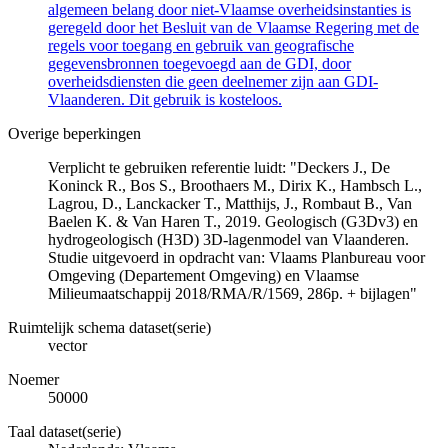
algemeen belang door niet-Vlaamse overheidsinstanties is
geregeld door het Besluit van de Vlaamse Regering met de
regels voor toegang en gebruik van geografische
gegevensbronnen toegevoegd aan de GDI, door
overheidsdiensten die geen deelnemer zijn aan GDI-
Vlaanderen. Dit gebruik is kosteloos.
Overige beperkingen
Verplicht te gebruiken referentie luidt: "Deckers J., De
Koninck R., Bos S., Broothaers M., Dirix K., Hambsch L.,
Lagrou, D., Lanckacker T., Matthijs, J., Rombaut B., Van
Baelen K. & Van Haren T., 2019. Geologisch (G3Dv3) en
hydrogeologisch (H3D) 3D-lagenmodel van Vlaanderen.
Studie uitgevoerd in opdracht van: Vlaams Planbureau voor
Omgeving (Departement Omgeving) en Vlaamse
Milieumaatschappij 2018/RMA/R/1569, 286p. + bijlagen"
Ruimtelijk schema dataset(serie)
vector
Noemer
50000
Taal dataset(serie)