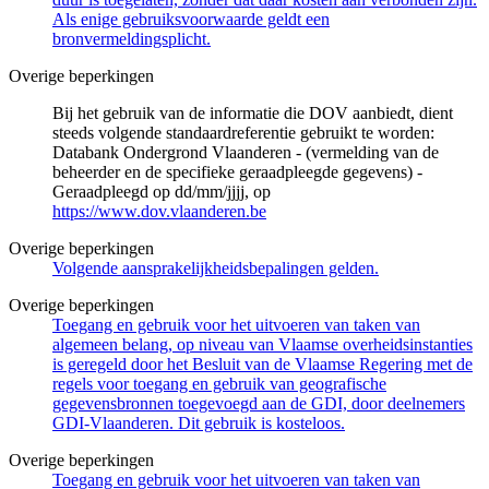
Als enige gebruiksvoorwaarde geldt een
bronvermeldingsplicht.
Overige beperkingen
Bij het gebruik van de informatie die DOV aanbiedt, dient
steeds volgende standaardreferentie gebruikt te worden:
Databank Ondergrond Vlaanderen - (vermelding van de
beheerder en de specifieke geraadpleegde gegevens) -
Geraadpleegd op dd/mm/jjjj, op
https://www.dov.vlaanderen.be
Overige beperkingen
Volgende aansprakelijkheidsbepalingen gelden.
Overige beperkingen
Toegang en gebruik voor het uitvoeren van taken van
algemeen belang, op niveau van Vlaamse overheidsinstanties
is geregeld door het Besluit van de Vlaamse Regering met de
regels voor toegang en gebruik van geografische
gegevensbronnen toegevoegd aan de GDI, door deelnemers
GDI-Vlaanderen. Dit gebruik is kosteloos.
Overige beperkingen
Toegang en gebruik voor het uitvoeren van taken van