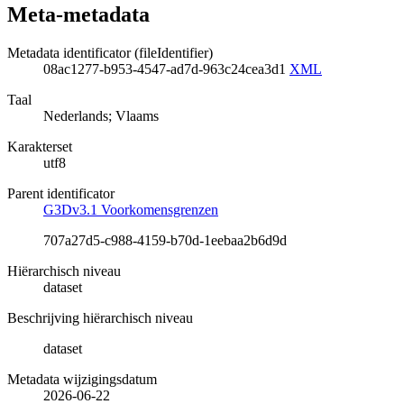
Meta-metadata
Metadata identificator (fileIdentifier)
08ac1277-b953-4547-ad7d-963c24cea3d1
XML
Taal
Nederlands; Vlaams
Karakterset
utf8
Parent identificator
G3Dv3.1 Voorkomensgrenzen
707a27d5-c988-4159-b70d-1eebaa2b6d9d
Hiërarchisch niveau
dataset
Beschrijving hiërarchisch niveau
dataset
Metadata wijzigingsdatum
2026-06-22