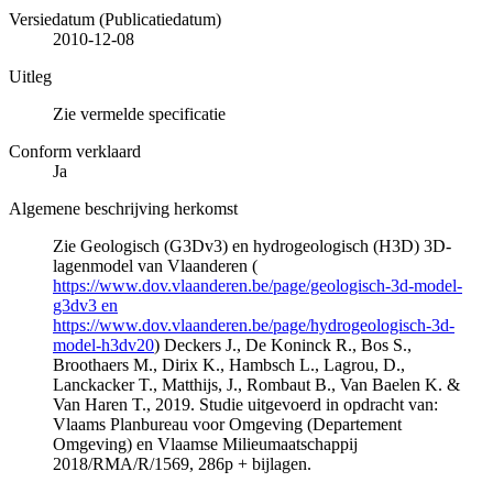
Versiedatum (Publicatiedatum)
2010-12-08
Uitleg
Zie vermelde specificatie
Conform verklaard
Ja
Algemene beschrijving herkomst
Zie Geologisch (G3Dv3) en hydrogeologisch (H3D) 3D-
lagenmodel van Vlaanderen (
https://www.dov.vlaanderen.be/page/geologisch-3d-model-
g3dv3 en
https://www.dov.vlaanderen.be/page/hydrogeologisch-3d-
model-h3dv20
) Deckers J., De Koninck R., Bos S.,
Broothaers M., Dirix K., Hambsch L., Lagrou, D.,
Lanckacker T., Matthijs, J., Rombaut B., Van Baelen K. &
Van Haren T., 2019. Studie uitgevoerd in opdracht van:
Vlaams Planbureau voor Omgeving (Departement
Omgeving) en Vlaamse Milieumaatschappij
2018/RMA/R/1569, 286p + bijlagen.