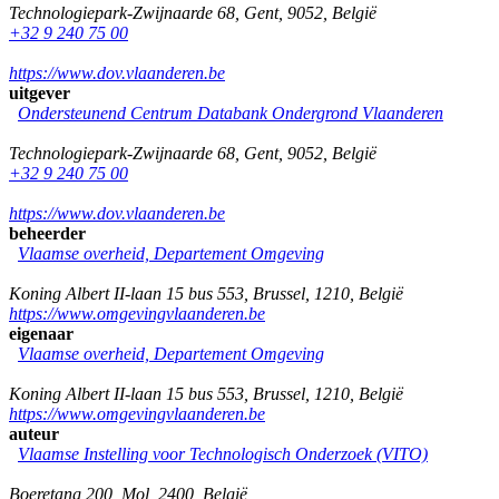
Technologiepark-Zwijnaarde 68
,
Gent
,
9052
,
België
+32 9 240 75 00
https://www.dov.vlaanderen.be
uitgever
Ondersteunend Centrum Databank Ondergrond Vlaanderen
Technologiepark-Zwijnaarde 68
,
Gent
,
9052
,
België
+32 9 240 75 00
https://www.dov.vlaanderen.be
beheerder
Vlaamse overheid, Departement Omgeving
Koning Albert II-laan 15 bus 553
,
Brussel
,
1210
,
België
https://www.omgevingvlaanderen.be
eigenaar
Vlaamse overheid, Departement Omgeving
Koning Albert II-laan 15 bus 553
,
Brussel
,
1210
,
België
https://www.omgevingvlaanderen.be
auteur
Vlaamse Instelling voor Technologisch Onderzoek (VITO)
Boeretang 200
,
Mol
,
2400
,
België