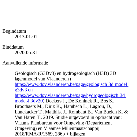
Begindatum
2013-01-01
Einddatum
2020-05-31
Aanvullende informatie
Geologisch (G3Dv3) en hydrogeologisch (H3D) 3D-
lagenmodel van Vlaanderen (
https://www.dov.vlaanderen.be/page/geologisch-3d-model-
g3dv3 en
https://www.dov.vlaanderen.be/page/hydrogeologisch-3d-
model-h3dv20
) Deckers J., De Koninck R., Bos S.,
Broothaers M., Dirix K., Hambsch L., Lagrou, D.,
Lanckacker T., Matthijs, J., Rombaut B., Van Baelen K. &
Van Haren T., 2019. Studie uitgevoerd in opdracht van:
Vlaams Planbureau voor Omgeving (Departement
Omgeving) en Vlaamse Milieumaatschappij
2018/RMA/R/1569, 286p + bijlagen.