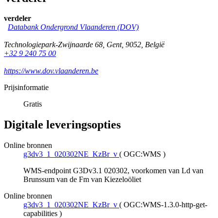
verdeler
Databank Ondergrond Vlaanderen (DOV)
Technologiepark-Zwijnaarde 68
,
Gent
,
9052
,
België
+32 9 240 75 00
https://www.dov.vlaanderen.be
Prijsinformatie
Gratis
Digitale leveringsopties
Online bronnen
g3dv3_1_020302NE_KzBr_v
(
OGC:WMS
)
WMS-endpoint G3Dv3.1 020302, voorkomen van Ld van
Brunssum van de Fm van Kiezeloöliet
Online bronnen
g3dv3_1_020302NE_KzBr_v
(
OGC:WMS-1.3.0-http-get-
capabilities
)