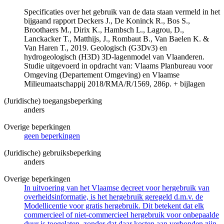
Specificaties over het gebruik van de data staan vermeld in het
bijgaand rapport Deckers J., De Koninck R., Bos S.,
Broothaers M., Dirix K., Hambsch L., Lagrou, D.,
Lanckacker T., Matthijs, J., Rombaut B., Van Baelen K. &
Van Haren T., 2019. Geologisch (G3Dv3) en
hydrogeologisch (H3D) 3D-lagenmodel van Vlaanderen.
Studie uitgevoerd in opdracht van: Vlaams Planbureau voor
Omgeving (Departement Omgeving) en Vlaamse
Milieumaatschappij 2018/RMA/R/1569, 286p. + bijlagen
(Juridische) toegangsbeperking
anders
Overige beperkingen
geen beperkingen
(Juridische) gebruiksbeperking
anders
Overige beperkingen
In uitvoering van het Vlaamse decreet voor hergebruik van
overheidsinformatie, is het hergebruik geregeld d.m.v. de
Modellicentie voor gratis hergebruik. Dit betekent dat elk
commercieel of niet-commercieel hergebruik voor onbepaalde
duur is toegelaten, zonder dat daar kosten aan verbonden zijn.