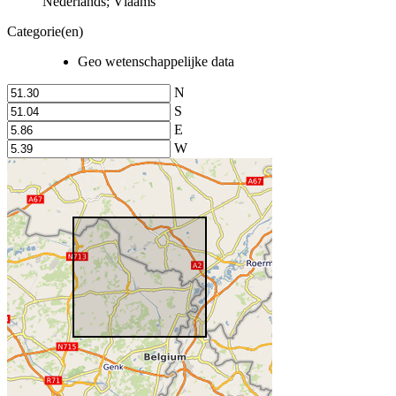
Nederlands; Vlaams
Categorie(en)
Geo wetenschappelijke data
N
S
E
W