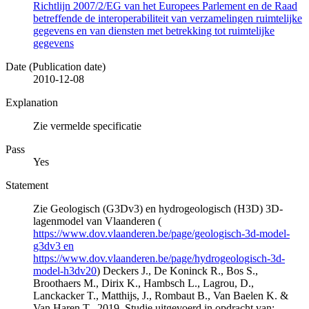
Richtlijn 2007/2/EG van het Europees Parlement en de Raad
betreffende de interoperabiliteit van verzamelingen ruimtelijke
gegevens en van diensten met betrekking tot ruimtelijke
gegevens
Date (Publication date)
2010-12-08
Explanation
Zie vermelde specificatie
Pass
Yes
Statement
Zie Geologisch (G3Dv3) en hydrogeologisch (H3D) 3D-
lagenmodel van Vlaanderen (
https://www.dov.vlaanderen.be/page/geologisch-3d-model-
g3dv3 en
https://www.dov.vlaanderen.be/page/hydrogeologisch-3d-
model-h3dv20
) Deckers J., De Koninck R., Bos S.,
Broothaers M., Dirix K., Hambsch L., Lagrou, D.,
Lanckacker T., Matthijs, J., Rombaut B., Van Baelen K. &
Van Haren T., 2019. Studie uitgevoerd in opdracht van: