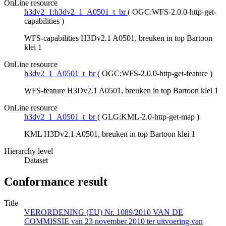
OnLine resource
h3dv2_1:h3dv2_1_A0501_t_br
(
OGC:WFS-2.0.0-http-get-
capabilities
)
WFS-capabilities H3Dv2.1 A0501, breuken in top Bartoon
klei 1
OnLine resource
h3dv2_1_A0501_t_br
(
OGC:WFS-2.0.0-http-get-feature
)
WFS-feature H3Dv2.1 A0501, breuken in top Bartoon klei 1
OnLine resource
h3dv2_1_A0501_t_br
(
GLG:KML-2.0-http-get-map
)
KML H3Dv2.1 A0501, breuken in top Bartoon klei 1
Hierarchy level
Dataset
Conformance result
Title
VERORDENING (EU) Nr. 1089/2010 VAN DE
COMMISSIE van 23 november 2010 ter uitvoering van