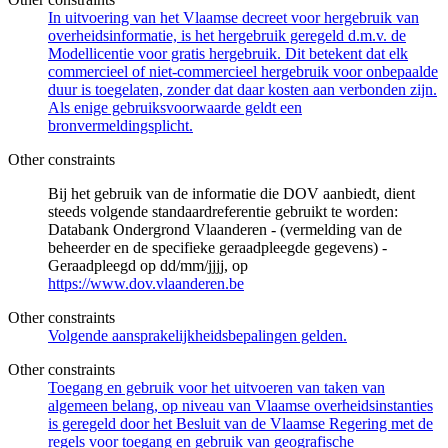
In uitvoering van het Vlaamse decreet voor hergebruik van
overheidsinformatie, is het hergebruik geregeld d.m.v. de
Modellicentie voor gratis hergebruik. Dit betekent dat elk
commercieel of niet-commercieel hergebruik voor onbepaalde
duur is toegelaten, zonder dat daar kosten aan verbonden zijn.
Als enige gebruiksvoorwaarde geldt een
bronvermeldingsplicht.
Other constraints
Bij het gebruik van de informatie die DOV aanbiedt, dient
steeds volgende standaardreferentie gebruikt te worden:
Databank Ondergrond Vlaanderen - (vermelding van de
beheerder en de specifieke geraadpleegde gegevens) -
Geraadpleegd op dd/mm/jjjj, op
https://www.dov.vlaanderen.be
Other constraints
Volgende aansprakelijkheidsbepalingen gelden.
Other constraints
Toegang en gebruik voor het uitvoeren van taken van
algemeen belang, op niveau van Vlaamse overheidsinstanties
is geregeld door het Besluit van de Vlaamse Regering met de
regels voor toegang en gebruik van geografische