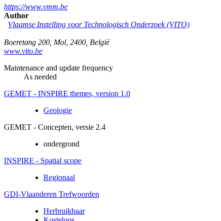
https://www.vmm.be
Author
Vlaamse Instelling voor Technologisch Onderzoek (VITO)
Boeretang 200
,
Mol
,
2400
,
België
www.vito.be
Maintenance and update frequency
As needed
GEMET - INSPIRE themes, version 1.0
Geologie
GEMET - Concepten, versie 2.4
ondergrond
INSPIRE - Spatial scope
Regionaal
GDI-Vlaanderen Trefwoorden
Herbruikbaar
Kosteloos