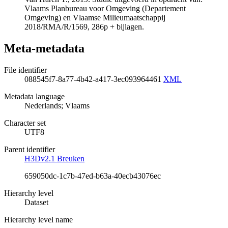
Vlaams Planbureau voor Omgeving (Departement
Omgeving) en Vlaamse Milieumaatschappij
2018/RMA/R/1569, 286p + bijlagen.
Meta-metadata
File identifier
088545f7-8a77-4b42-a417-3ec093964461
XML
Metadata language
Nederlands; Vlaams
Character set
UTF8
Parent identifier
H3Dv2.1 Breuken
659050dc-1c7b-47ed-b63a-40ecb43076ec
Hierarchy level
Dataset
Hierarchy level name