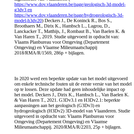
https://www.dov.vlaanderen.be/page/geologisch-3d-model-
g3dv3 en
https://www.dov.vlaanderen.be/page/hydrogeologisch-3d-
model-h3dv20
) Deckers J., De Koninck R., Bos S.,
Broothaers M., Dirix K., Hambsch L., Lagrou, D.,
Lanckacker T., Matthijs, J., Rombaut B., Van Baelen K. &
Van Haren T., 2019. Studie uitgevoerd in opdracht van:
Vlaams Planbureau voor Omgeving (Departement
Omgeving) en Vlaamse Milieumaatschappij
2018/RMA/R/1569, 286p + bijlagen.
In 2020 werd een beperkte update van het model uitgevoerd
om enkele technische fouten uit de eerste versie van het model
op te lossen. Deze update had geen inhoudelijke impact op
het model. Deckers J., Dirix K., Hambsch L., Van Baelen K.
& Van Haren T., 2021. G3Dv3.1 en H3Dv2.1: beperkte
aanpassingen aan het geologisch (G3Dv3) en
hydrogeologisch (H3Dv2) 3D-model van Vlaanderen. Studie
uitgevoerd in opdracht van: Vlaams Planbureau voor
Omgeving (Departement Omgeving) en Vlaamse
Milieumaatschappij. 2020/RMA/R/2203, 25p + bijlagen.