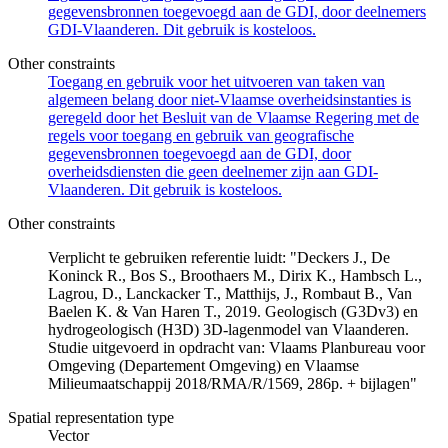
gegevensbronnen toegevoegd aan de GDI, door deelnemers
GDI-Vlaanderen. Dit gebruik is kosteloos.
Other constraints
Toegang en gebruik voor het uitvoeren van taken van
algemeen belang door niet-Vlaamse overheidsinstanties is
geregeld door het Besluit van de Vlaamse Regering met de
regels voor toegang en gebruik van geografische
gegevensbronnen toegevoegd aan de GDI, door
overheidsdiensten die geen deelnemer zijn aan GDI-
Vlaanderen. Dit gebruik is kosteloos.
Other constraints
Verplicht te gebruiken referentie luidt: "Deckers J., De
Koninck R., Bos S., Broothaers M., Dirix K., Hambsch L.,
Lagrou, D., Lanckacker T., Matthijs, J., Rombaut B., Van
Baelen K. & Van Haren T., 2019. Geologisch (G3Dv3) en
hydrogeologisch (H3D) 3D-lagenmodel van Vlaanderen.
Studie uitgevoerd in opdracht van: Vlaams Planbureau voor
Omgeving (Departement Omgeving) en Vlaamse
Milieumaatschappij 2018/RMA/R/1569, 286p. + bijlagen"
Spatial representation type
Vector