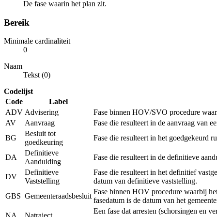
De fase waarin het plan zit.
Bereik
Minimale cardinaliteit
0
Naam
Tekst (0)
Codelijst
Code
Label
ADV
Advisering
Fase binnen HOV/SVO procedure waarbij 
AV
Aanvraag
Fase die resulteert in de aanvraag van 
Besluit tot
BG
Fase die resulteert in het goedgekeurd r
goedkeuring
Definitieve
DA
Fase die resulteert in de definitieve a
Aanduiding
Definitieve
Fase die resulteert in het definitief vas
DV
Vaststelling
datum van definitieve vaststelling.
Fase binnen HOV procedure waarbij het r
GBS
Gemeenteraadsbesluit
fasedatum is de datum van het gemeenter
Een fase dat arresten (schorsingen en v
NA
Natraject