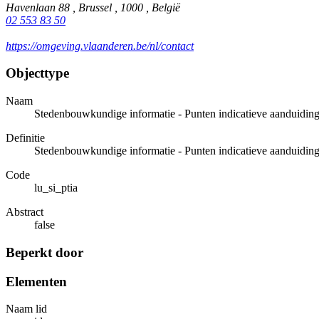
Havenlaan 88 , Brussel , 1000 , België
02 553 83 50
https://omgeving.vlaanderen.be/nl/contact
Objecttype
Naam
Stedenbouwkundige informatie - Punten indicatieve aanduiding
Definitie
Stedenbouwkundige informatie - Punten indicatieve aanduiding
Code
lu_si_ptia
Abstract
false
Beperkt door
Elementen
Naam lid