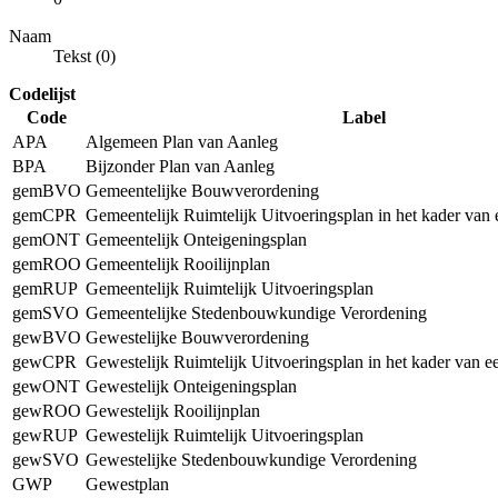
Naam
Tekst (0)
Codelijst
Code
Label
APA
Algemeen Plan van Aanleg
BPA
Bijzonder Plan van Aanleg
gemBVO
Gemeentelijke Bouwverordening
gemCPR
Gemeentelijk Ruimtelijk Uitvoeringsplan in het kader van
gemONT
Gemeentelijk Onteigeningsplan
gemROO
Gemeentelijk Rooilijnplan
gemRUP
Gemeentelijk Ruimtelijk Uitvoeringsplan
gemSVO
Gemeentelijke Stedenbouwkundige Verordening
gewBVO
Gewestelijke Bouwverordening
gewCPR
Gewestelijk Ruimtelijk Uitvoeringsplan in het kader van 
gewONT
Gewestelijk Onteigeningsplan
gewROO
Gewestelijk Rooilijnplan
gewRUP
Gewestelijk Ruimtelijk Uitvoeringsplan
gewSVO
Gewestelijke Stedenbouwkundige Verordening
GWP
Gewestplan