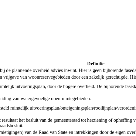
Definitie
de plannende overheid advies inwint. Hier is geen bijhorende faseda
een vrijgave van woonreservegebieden door een zakelijk gerechtigde. Hi
uimtelijk uitvoeringsplan, door de hogere overheid. De bijhorende fased
anduiding van watergevoelige openruimtegebieden.
tgesteld ruimtelijk uitvoeringsplan/onteigeningsplan/rooilijnplan/verord
esultaat het besluit van de gemeenteraad tot herziening of opheffing v
aadsbesluit.
ernietigingen) van de Raad van State en intrekkingen door de eigen ove