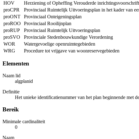
HOV
Herziening of Opheffing Verouderde inrichtingsvoorschrif
proCPR
Provinciaal Ruimtelijk Uitvoeringsplan in het kader van e
proONT
Provinciaal Onteigeningsplan
proROO
Provinciaal Rooilijnplan
proRUP
Provinciaal Ruimtelijk Uitvoeringsplan
proSVO
Provinciale Stedenbouwkundige Verordening
WOR
Watergevoelige openruimtegebieden
WRG
Procedure tot vrijgave van woonreservegebieden
Elementen
Naam lid
algplanid
Definitie
Het unieke identificatienummer van het plan beginnende met de 
Bereik
Minimale cardinaliteit
0
Naam