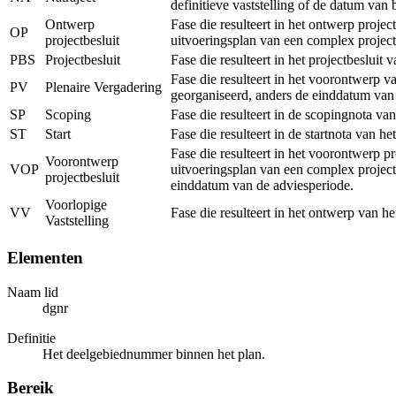
definitieve vaststelling of de datum van
Ontwerp
Fase die resulteert in het ontwerp proje
OP
projectbesluit
uitvoeringsplan van een complex project
PBS
Projectbesluit
Fase die resulteert in het projectbeslui
Fase die resulteert in het voorontwerp v
PV
Plenaire Vergadering
georganiseerd, anders de einddatum van
SP
Scoping
Fase die resulteert in de scopingnota va
ST
Start
Fase die resulteert in de startnota van h
Fase die resulteert in het voorontwerp p
Voorontwerp
VOP
uitvoeringsplan van een complex project
projectbesluit
einddatum van de adviesperiode.
Voorlopige
VV
Fase die resulteert in het ontwerp van h
Vaststelling
Elementen
Naam lid
dgnr
Definitie
Het deelgebiednummer binnen het plan.
Bereik