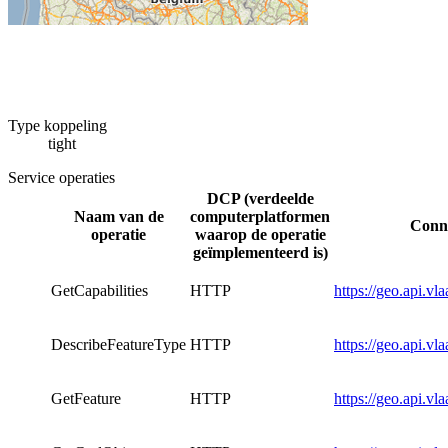
Type koppeling
tight
Service operaties
DCP (verdeelde
Naam van de
computerplatformen
Conne
operatie
waarop de operatie
geïmplementeerd is)
GetCapabilities
HTTP
https://geo.api.v
DescribeFeatureType
HTTP
https://geo.api.v
GetFeature
HTTP
https://geo.api.v