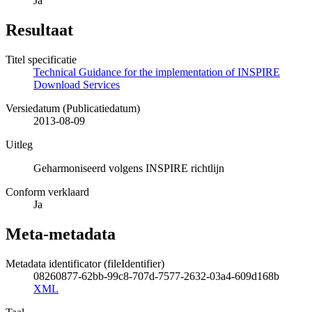
Ja
Resultaat
Titel specificatie
Technical Guidance for the implementation of INSPIRE
Download Services
Versiedatum (Publicatiedatum)
2013-08-09
Uitleg
Geharmoniseerd volgens INSPIRE richtlijn
Conform verklaard
Ja
Meta-metadata
Metadata identificator (fileIdentifier)
08260877-62bb-99c8-707d-7577-2632-03a4-609d168b
XML