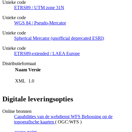
Unieke code
ETRS89 / UTM zone 31N
Unieke code
WGS 84 / Pseudo-Mercator
Unieke code
Spherical Mercator (unofficial deprecated ESRI)
Unieke code
ETRS89-extended / LAEA Europe
Distributieformaat
Naam
Versie
XML
1.0
Digitale leveringsopties
Online bronnen
Capabilities van de webdienst WFS Bebossing op de
topografische kaarten
(
OGC:WFS
)
access point