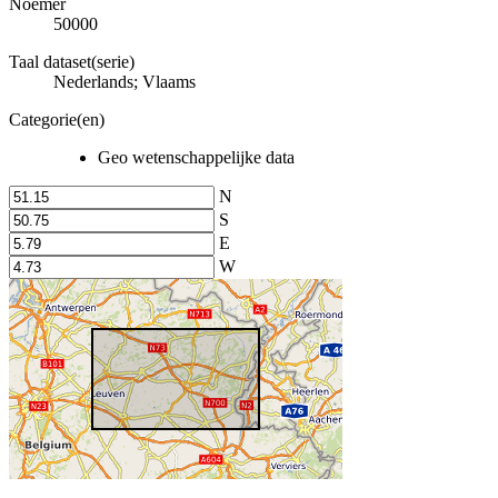
Noemer
50000
Taal dataset(serie)
Nederlands; Vlaams
Categorie(en)
Geo wetenschappelijke data
N
S
E
W