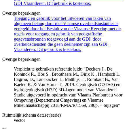
GDI-Vlaanderen. Dit gebruik is kosteloos.
Overige beperkingen
Toegang en gebruik voor het uitvoeren van taken van
algemeen belang door niet-Vlaamse overheidsinstanties is
geregeld door het Besluit van de Vlaamse Regering met de
regels voor toegang en gebruik van geografische
gegevensbronnen toegevoegd aan de GDI, door
overheidsdiensten die geen deelnemer zijn aan GDI-
Vlaanderen. Dit gebruik is kosteloos.
Overige beperkingen
Verplicht te gebruiken referentie luidt: "Deckers J., De
Koninck R., Bos S., Broothaers M., Dirix K., Hambsch L.,
Lagrou, D., Lanckacker T., Matthijs, J., Rombaut B., Van
Baelen K. & Van Haren T., 2019. Geologisch (G3Dv3) en
hydrogeologisch (H3D) 3D-lagenmodel van Vlaanderen.
Studie uitgevoerd in opdracht van: Vlaams Planbureau voor
Omgeving (Departement Omgeving) en Vlaamse
Milieumaatschappij 2018/RMA/R/1569, 286p. + bijlagen"
Ruimtelijk schema dataset(serie)
vector