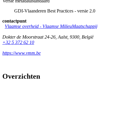
Versie metadatastandaard
GDI-Vlaanderen Best Practices - versie 2.0
contactpunt
Vlaamse overheid - Vlaamse MilieuMaatschappij
Dokter de Moorstraat 24-26
,
Aalst
,
9300
,
België
+32 5 372 62 10
https://www.vmm.be
Overzichten