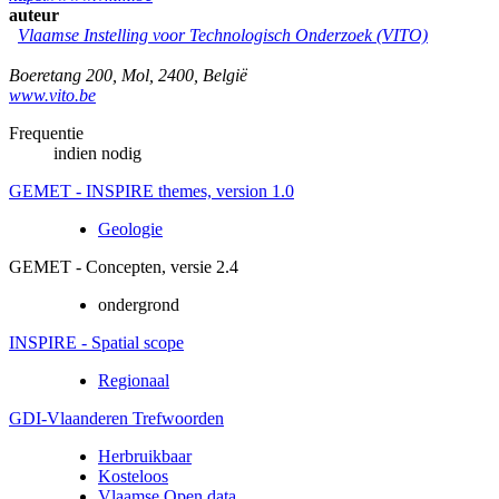
auteur
Vlaamse Instelling voor Technologisch Onderzoek (VITO)
Boeretang 200
,
Mol
,
2400
,
België
www.vito.be
Frequentie
indien nodig
GEMET - INSPIRE themes, version 1.0
Geologie
GEMET - Concepten, versie 2.4
ondergrond
INSPIRE - Spatial scope
Regionaal
GDI-Vlaanderen Trefwoorden
Herbruikbaar
Kosteloos
Vlaamse Open data