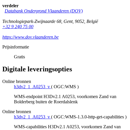
verdeler
Databank Ondergrond Vlaanderen (DOV)
Technologiepark-Zwijnaarde 68
,
Gent
,
9052
,
België
+32 9 240 75 00
https://www.dov.vlaanderen.be
Prijsinformatie
Gratis
Digitale leveringsopties
Online bronnen
h3dv2_1_A0253_v
(
OGC:WMS
)
WMS-endpoint H3Dv2.1 A0253, voorkomen Zand van
Bolderberg buiten de Roerdalslenk
Online bronnen
h3dv2_1_A0253_v
(
OGC:WMS-1.3.0-http-get-capabilities
)
WMS-capabilities H3Dv2.1 A0253, voorkomen Zand van