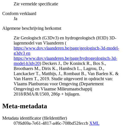
Zie vermelde specificatie
Conform verklaard
Ja
Algemene beschrijving herkomst
Zie Geologisch (G3Dv3) en hydrogeologisch (H3D) 3D-
lagenmodel van Vlaanderen (
https://www.dov.vlaanderen.be/page/geologisch-3d-model-
g3dv3 en
https://www.dov.vlaanderen.be/page/hydrogeologisch-3d-
model-h3dv20
) Deckers J., De Koninck R., Bos S.,
Broothaers M., Dirix K., Hambsch L., Lagrou, D.,
Lanckacker T., Matthijs, J., Rombaut B., Van Baelen K. &
Van Haren T., 2019. Studie uitgevoerd in opdracht van:
Vlaams Planbureau voor Omgeving (Departement
Omgeving) en Vlaamse Milieumaatschappij
2018/RMA/R/1569, 286p + bijlagen.
Meta-metadata
Metadata identificator (fileIdentifier)
07f6d69a-7e61-4817-a46c-708bd52feccb
XML