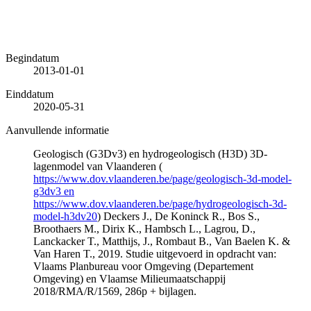
Begindatum
2013-01-01
Einddatum
2020-05-31
Aanvullende informatie
Geologisch (G3Dv3) en hydrogeologisch (H3D) 3D-
lagenmodel van Vlaanderen (
https://www.dov.vlaanderen.be/page/geologisch-3d-model-
g3dv3 en
https://www.dov.vlaanderen.be/page/hydrogeologisch-3d-
model-h3dv20
) Deckers J., De Koninck R., Bos S.,
Broothaers M., Dirix K., Hambsch L., Lagrou, D.,
Lanckacker T., Matthijs, J., Rombaut B., Van Baelen K. &
Van Haren T., 2019. Studie uitgevoerd in opdracht van:
Vlaams Planbureau voor Omgeving (Departement
Omgeving) en Vlaamse Milieumaatschappij
2018/RMA/R/1569, 286p + bijlagen.