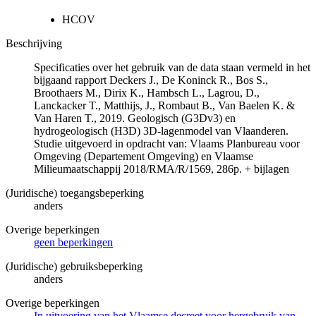
HCOV
Beschrijving
Specificaties over het gebruik van de data staan vermeld in het
bijgaand rapport Deckers J., De Koninck R., Bos S.,
Broothaers M., Dirix K., Hambsch L., Lagrou, D.,
Lanckacker T., Matthijs, J., Rombaut B., Van Baelen K. &
Van Haren T., 2019. Geologisch (G3Dv3) en
hydrogeologisch (H3D) 3D-lagenmodel van Vlaanderen.
Studie uitgevoerd in opdracht van: Vlaams Planbureau voor
Omgeving (Departement Omgeving) en Vlaamse
Milieumaatschappij 2018/RMA/R/1569, 286p. + bijlagen
(Juridische) toegangsbeperking
anders
Overige beperkingen
geen beperkingen
(Juridische) gebruiksbeperking
anders
Overige beperkingen
In uitvoering van het Vlaamse decreet voor hergebruik van