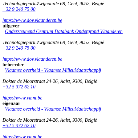
Technologiepark-Zwijnaarde 68
,
Gent
,
9052
,
België
+32 9 240 75 00
https://www.dov.vlaanderen.be
uitgever
Ondersteunend Centrum Databank Ondergrond Vlaanderen
Technologiepark-Zwijnaarde 68
,
Gent
,
9052
,
België
+32 9 240 75 00
https://www.dov.vlaanderen.be
beheerder
Vlaamse overheid - Vlaamse MilieuMaatschappij
Dokter de Moorstraat 24-26
,
Aalst
,
9300
,
België
+32 5 372 62 10
https://www.vmm.be
eigenaar
Vlaamse overheid - Vlaamse MilieuMaatschappij
Dokter de Moorstraat 24-26
,
Aalst
,
9300
,
België
+32 5 372 62 10
https://www.vmm.be