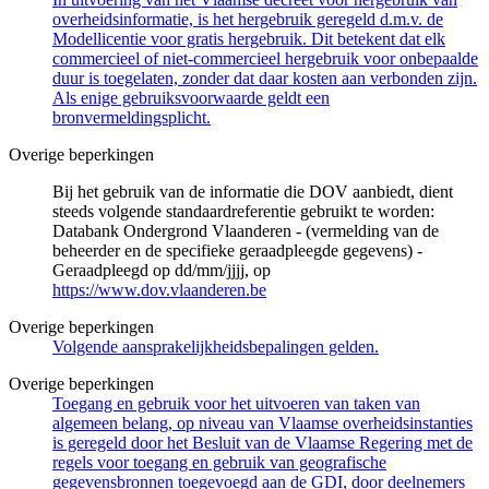
overheidsinformatie, is het hergebruik geregeld d.m.v. de
Modellicentie voor gratis hergebruik. Dit betekent dat elk
commercieel of niet-commercieel hergebruik voor onbepaalde
duur is toegelaten, zonder dat daar kosten aan verbonden zijn.
Als enige gebruiksvoorwaarde geldt een
bronvermeldingsplicht.
Overige beperkingen
Bij het gebruik van de informatie die DOV aanbiedt, dient
steeds volgende standaardreferentie gebruikt te worden:
Databank Ondergrond Vlaanderen - (vermelding van de
beheerder en de specifieke geraadpleegde gegevens) -
Geraadpleegd op dd/mm/jjjj, op
https://www.dov.vlaanderen.be
Overige beperkingen
Volgende aansprakelijkheidsbepalingen gelden.
Overige beperkingen
Toegang en gebruik voor het uitvoeren van taken van
algemeen belang, op niveau van Vlaamse overheidsinstanties
is geregeld door het Besluit van de Vlaamse Regering met de
regels voor toegang en gebruik van geografische
gegevensbronnen toegevoegd aan de GDI, door deelnemers