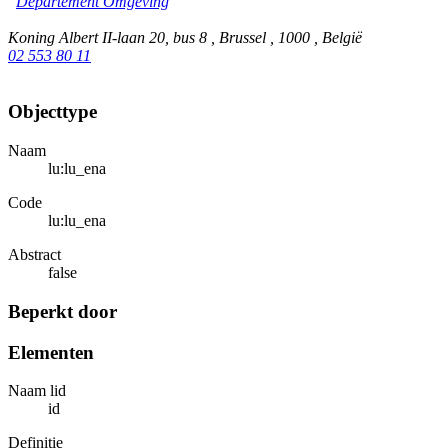
Departement Omgeving
Koning Albert II-laan 20, bus 8 , Brussel , 1000 , België
02 553 80 11
Objecttype
Naam
lu:lu_ena
Code
lu:lu_ena
Abstract
false
Beperkt door
Elementen
Naam lid
id
Definitie