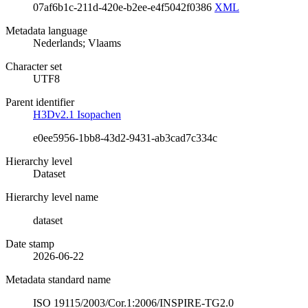
07af6b1c-211d-420e-b2ee-e4f5042f0386
XML
Metadata language
Nederlands; Vlaams
Character set
UTF8
Parent identifier
H3Dv2.1 Isopachen
e0ee5956-1bb8-43d2-9431-ab3cad7c334c
Hierarchy level
Dataset
Hierarchy level name
dataset
Date stamp
2026-06-22
Metadata standard name
ISO 19115/2003/Cor.1:2006/INSPIRE-TG2.0