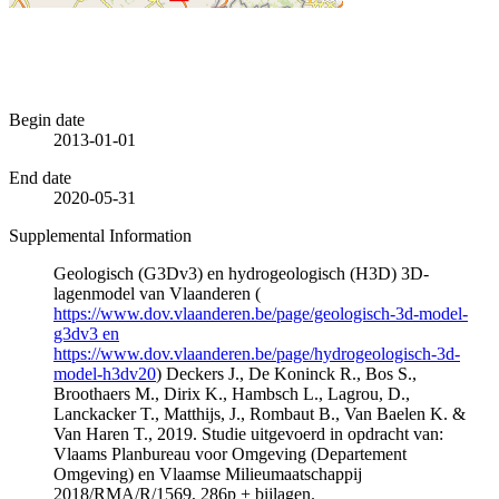
Begin date
2013-01-01
End date
2020-05-31
Supplemental Information
Geologisch (G3Dv3) en hydrogeologisch (H3D) 3D-
lagenmodel van Vlaanderen (
https://www.dov.vlaanderen.be/page/geologisch-3d-model-
g3dv3 en
https://www.dov.vlaanderen.be/page/hydrogeologisch-3d-
model-h3dv20
) Deckers J., De Koninck R., Bos S.,
Broothaers M., Dirix K., Hambsch L., Lagrou, D.,
Lanckacker T., Matthijs, J., Rombaut B., Van Baelen K. &
Van Haren T., 2019. Studie uitgevoerd in opdracht van:
Vlaams Planbureau voor Omgeving (Departement
Omgeving) en Vlaamse Milieumaatschappij
2018/RMA/R/1569, 286p + bijlagen.