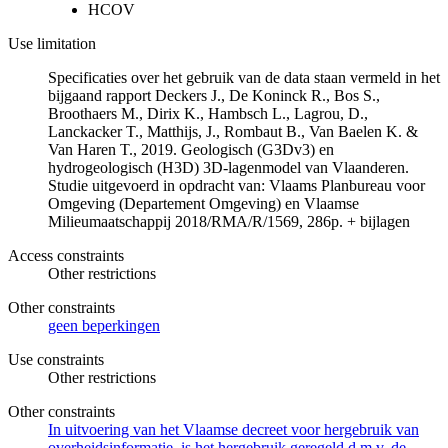
HCOV
Use limitation
Specificaties over het gebruik van de data staan vermeld in het
bijgaand rapport Deckers J., De Koninck R., Bos S.,
Broothaers M., Dirix K., Hambsch L., Lagrou, D.,
Lanckacker T., Matthijs, J., Rombaut B., Van Baelen K. &
Van Haren T., 2019. Geologisch (G3Dv3) en
hydrogeologisch (H3D) 3D-lagenmodel van Vlaanderen.
Studie uitgevoerd in opdracht van: Vlaams Planbureau voor
Omgeving (Departement Omgeving) en Vlaamse
Milieumaatschappij 2018/RMA/R/1569, 286p. + bijlagen
Access constraints
Other restrictions
Other constraints
geen beperkingen
Use constraints
Other restrictions
Other constraints
In uitvoering van het Vlaamse decreet voor hergebruik van
overheidsinformatie, is het hergebruik geregeld d.m.v. de