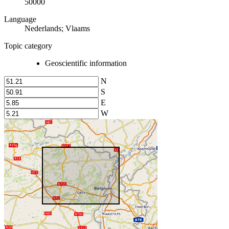
50000
Language
Nederlands; Vlaams
Topic category
Geoscientific information
N
S
E
W