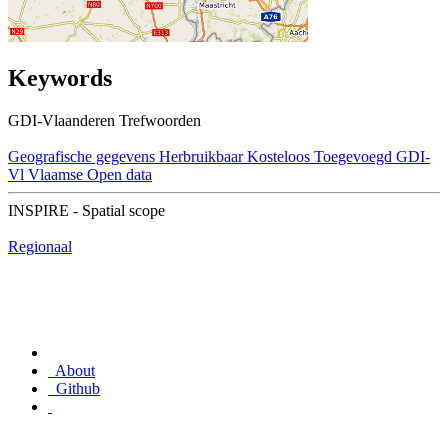
Keywords
GDI-Vlaanderen Trefwoorden
Geografische gegevens
Herbruikbaar
Kosteloos
Toegevoegd GDI-
Vl
Vlaamse Open data
INSPIRE - Spatial scope
Regionaal
About
Github