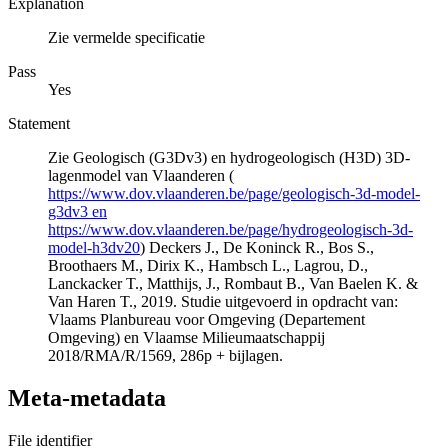
Explanation
Zie vermelde specificatie
Pass
Yes
Statement
Zie Geologisch (G3Dv3) en hydrogeologisch (H3D) 3D-
lagenmodel van Vlaanderen (
https://www.dov.vlaanderen.be/page/geologisch-3d-model-
g3dv3 en
https://www.dov.vlaanderen.be/page/hydrogeologisch-3d-
model-h3dv20
) Deckers J., De Koninck R., Bos S.,
Broothaers M., Dirix K., Hambsch L., Lagrou, D.,
Lanckacker T., Matthijs, J., Rombaut B., Van Baelen K. &
Van Haren T., 2019. Studie uitgevoerd in opdracht van:
Vlaams Planbureau voor Omgeving (Departement
Omgeving) en Vlaamse Milieumaatschappij
2018/RMA/R/1569, 286p + bijlagen.
Meta-metadata
File identifier