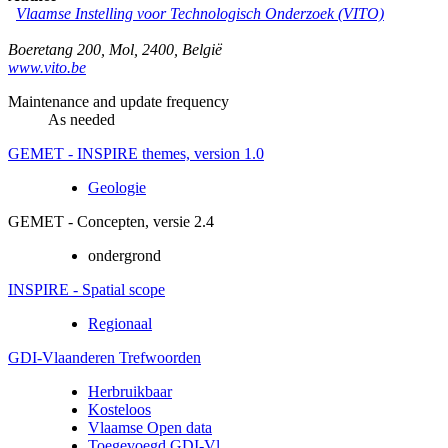
Vlaamse Instelling voor Technologisch Onderzoek (VITO)
Boeretang 200
,
Mol
,
2400
,
België
www.vito.be
Maintenance and update frequency
As needed
GEMET - INSPIRE themes, version 1.0
Geologie
GEMET - Concepten, versie 2.4
ondergrond
INSPIRE - Spatial scope
Regionaal
GDI-Vlaanderen Trefwoorden
Herbruikbaar
Kosteloos
Vlaamse Open data
Toegevoegd GDI-Vl