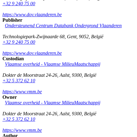
+32 9 240 75 00
https://www.dov.vlaanderen.be
Publisher
Ondersteunend Centrum Databank Ondergrond Vlaanderen
Technologiepark-Zwijnaarde 68
,
Gent
,
9052
,
België
+32 9 240 75 00
https://www.dov.vlaanderen.be
Custodian
Vlaamse overheid - Vlaamse MilieuMaatschappij
Dokter de Moorstraat 24-26
,
Aalst
,
9300
,
België
+32 5 372 62 10
https://www.vmm.be
Owner
Vlaamse overheid - Vlaamse MilieuMaatschappij
Dokter de Moorstraat 24-26
,
Aalst
,
9300
,
België
+32 5 372 62 10
https://www.vmm.be
Author