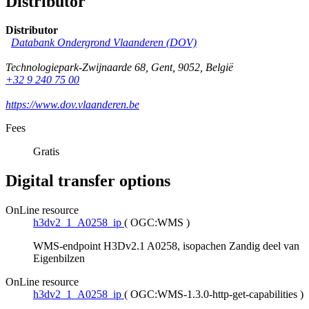
Distributor
Distributor
Databank Ondergrond Vlaanderen (DOV)
Technologiepark-Zwijnaarde 68
,
Gent
,
9052
,
België
+32 9 240 75 00
https://www.dov.vlaanderen.be
Fees
Gratis
Digital transfer options
OnLine resource
h3dv2_1_A0258_ip
(
OGC:WMS
)
WMS-endpoint H3Dv2.1 A0258, isopachen Zandig deel van
Eigenbilzen
OnLine resource
h3dv2_1_A0258_ip
(
OGC:WMS-1.3.0-http-get-capabilities
)