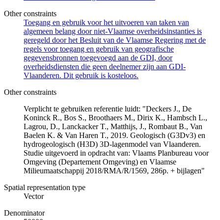
Other constraints
Toegang en gebruik voor het uitvoeren van taken van
algemeen belang door niet-Vlaamse overheidsinstanties is
geregeld door het Besluit van de Vlaamse Regering met de
regels voor toegang en gebruik van geografische
gegevensbronnen toegevoegd aan de GDI, door
overheidsdiensten die geen deelnemer zijn aan GDI-
Vlaanderen. Dit gebruik is kosteloos.
Other constraints
Verplicht te gebruiken referentie luidt: "Deckers J., De
Koninck R., Bos S., Broothaers M., Dirix K., Hambsch L.,
Lagrou, D., Lanckacker T., Matthijs, J., Rombaut B., Van
Baelen K. & Van Haren T., 2019. Geologisch (G3Dv3) en
hydrogeologisch (H3D) 3D-lagenmodel van Vlaanderen.
Studie uitgevoerd in opdracht van: Vlaams Planbureau voor
Omgeving (Departement Omgeving) en Vlaamse
Milieumaatschappij 2018/RMA/R/1569, 286p. + bijlagen"
Spatial representation type
Vector
Denominator