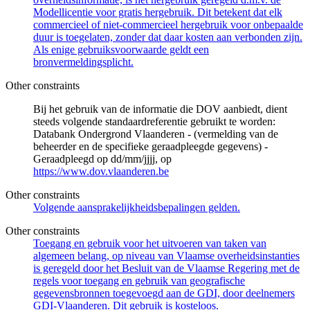
Modellicentie voor gratis hergebruik. Dit betekent dat elk
commercieel of niet-commercieel hergebruik voor onbepaalde
duur is toegelaten, zonder dat daar kosten aan verbonden zijn.
Als enige gebruiksvoorwaarde geldt een
bronvermeldingsplicht.
Other constraints
Bij het gebruik van de informatie die DOV aanbiedt, dient
steeds volgende standaardreferentie gebruikt te worden:
Databank Ondergrond Vlaanderen - (vermelding van de
beheerder en de specifieke geraadpleegde gegevens) -
Geraadpleegd op dd/mm/jjjj, op
https://www.dov.vlaanderen.be
Other constraints
Volgende aansprakelijkheidsbepalingen gelden.
Other constraints
Toegang en gebruik voor het uitvoeren van taken van
algemeen belang, op niveau van Vlaamse overheidsinstanties
is geregeld door het Besluit van de Vlaamse Regering met de
regels voor toegang en gebruik van geografische
gegevensbronnen toegevoegd aan de GDI, door deelnemers
GDI-Vlaanderen. Dit gebruik is kosteloos.