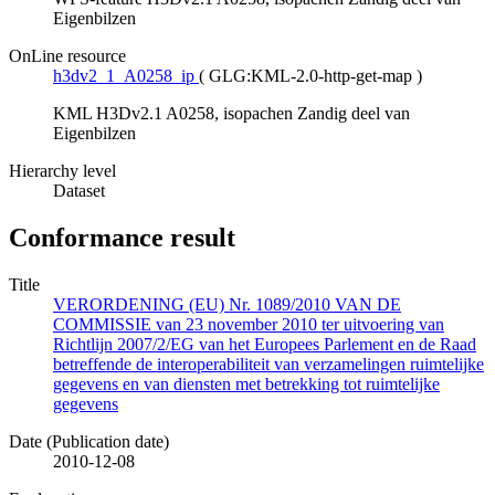
Eigenbilzen
OnLine resource
h3dv2_1_A0258_ip
(
GLG:KML-2.0-http-get-map
)
KML H3Dv2.1 A0258, isopachen Zandig deel van
Eigenbilzen
Hierarchy level
Dataset
Conformance result
Title
VERORDENING (EU) Nr. 1089/2010 VAN DE
COMMISSIE van 23 november 2010 ter uitvoering van
Richtlijn 2007/2/EG van het Europees Parlement en de Raad
betreffende de interoperabiliteit van verzamelingen ruimtelijke
gegevens en van diensten met betrekking tot ruimtelijke
gegevens
Date (Publication date)
2010-12-08