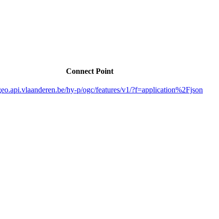
Connect Point
/geo.api.vlaanderen.be/hy-p/ogc/features/v1/?f=application%2Fjson