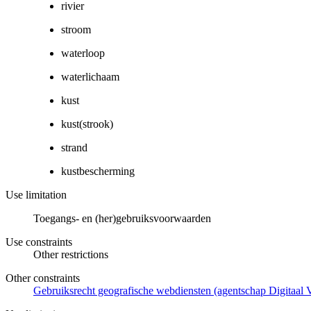
rivier
stroom
waterloop
waterlichaam
kust
kust(strook)
strand
kustbescherming
Use limitation
Toegangs- en (her)gebruiksvoorwaarden
Use constraints
Other restrictions
Other constraints
Gebruiksrecht geografische webdiensten (agentschap Digitaal 