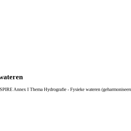
wateren
INSPIRE Annex I Thema Hydrografie - Fysieke wateren (geharmoniseerd