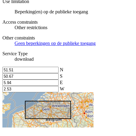
Use limitation
Beperking(en) op de publieke toegang
Access constraints
Other restrictions
Other constraints
Geen beperkingen op de publieke toegang
Service Type
download
N
S
E
W